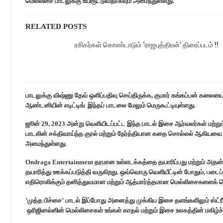
மெல்லிசை பாடலுக்கு உயிரூட்டுவதாகவும் அமைந்துள்ளது.
RELATED POSTS
ரசிகர்கள் கொண்டாடும் ‘ராஜபுத்திரன்’ திரைப்படம் !!
பாடலுக்கு விஷ்ணு தேவ் ஒளிப்பதிவு செய்திருக்க, குமார் கங்கப்பன் கலையை
ஆண்டனியின் எடிட்டிங் இந்தப் பாடலை மேலும் மெருகூட்டியுள்ளது.
ஜூன் 29, 2023 அன்று வெளியிடப்பட்ட இந்த பாடல் இசை ஆர்வலர்கள் மற்றும் 
பாடலின் சக்திவாய்ந்த குரல் மற்றும் நேர்த்தியான கதை சொல்லல் ஆகிய
அமைந்துள்ளது.
Ondraga Entertainment தரமான உள்ளடக்கத்தை தயாரிப்பது மற்றும் அதன் 
தயாரித்து ஊக்கப்படுத்தி வருகிறது. ஒவ்வொரு வெளியீட்டின் போதும், பட
எதிரொலிக்கும் தனித்துவமான மற்றும் ஆத்மார்த்தமான மெல்லிசைகளைக் 
’முத்த பிச்சை’ பாடல் இப்போது அனைத்து முக்கிய இசை தளங்களிலும் ஸ்ட்ர
ஒரிஜினல்ஸின் மெல்லிசைகள் உங்கள் காதல் மற்றும் இசை உலகத்தின் மகிழ்ச்ச