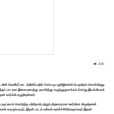
215
ாடலின் வெளியீட்டை அறிவிப்பதில் Ondraga ஒரிஜினல்ஸ் பெருமிதம் கொள்கிறது.
. இந்தப் பாடலை இசையமைத்து, தயாரித்து, கருத்துருவாக்கம் செய்து இயக்கியவர்
 கார்க்கி எழுதியுள்ளார்.
்க நடிப்பைக் கொடுத்த சந்தோஷ் மற்றும் திறமையான ஊர்மிளா கிருஷ்ணன்
க் கவரும்படியும், இதன் பாடல் வரிகள் உணர்ச்சிமிக்கதாகவும் இதன்