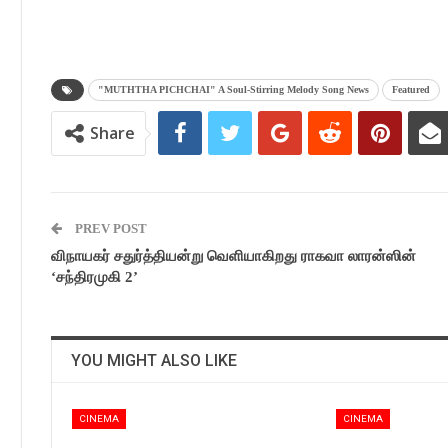
"MUTHTHA PICHCHAI" A Soul-Stirring Melody Song News
Featured
Share
PREV POST
விநாயகர் சதுர்த்தியன்று வெளியாகிறது ராகவா லாரன்ஸின்
‘சந்திரமுகி 2’
YOU MIGHT ALSO LIKE
CINEMA
CINEMA