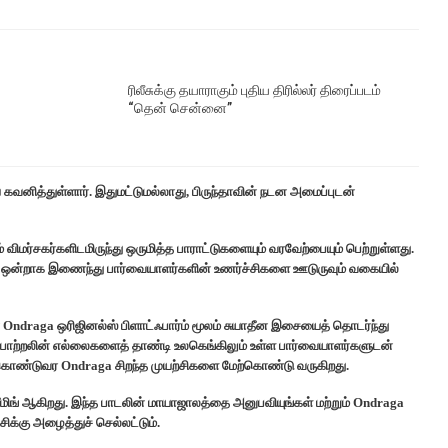
ரிலீசுக்கு தயாராகும் புதிய திரில்லர் திரைப்படம்
“தென் சென்னை”
 கவனித்துள்ளார். இதுமட்டுமல்லாது, பிருந்தாவின் நடன அமைப்புடன்
விமர்சகர்களிடமிருந்து ஒருமித்த பாராட்டுகளையும் வரவேற்பையும் பெற்றுள்ளது.
வை ஒன்றாக இணைந்து பார்வையாளர்களின் உணர்ச்சிகளை ஊடுருவும் வகையில்
Ondraga ஒரிஜினல்ஸ் பிளாட்ஃபார்ம் மூலம் சுயாதீன இசையைத் தொடர்ந்து
ைப்பாற்றலின் எல்லைகளைத் தாண்டி உலகெங்கிலும் உள்ள பார்வையாளர்களுடன்
கொண்டுவர Ondraga சிறந்த முயற்சிகளை மேற்கொண்டு வருகிறது.
ீமிங் ஆகிறது. இந்த பாடலின் மாயாஜாலத்தை அனுபவியுங்கள் மற்றும் Ondraga
ிக்கு அழைத்துச் செல்லட்டும்.