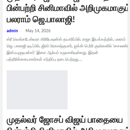
பின்பற்றி சினிமாவில் அறிமுகமாகும
பலராம் ஜெ.பாலாஜி!
admin
May 14, 2026
ஸ்ரீ வெங்கடேஸ்வரா கிரியேஷன்ஸ் தயாரிப்பில், ராஜா இயக்கத்தில், பலராம்
ஜெ. பாலாஜி நடிப்பில், ஜிவி பிரகாஷ்குமார், ஐக்கி பெர்ரி குரல்களில் 'சைலண்ட்
இன்ஃபுளூயன்சர்' இசை ஆல்பம் உருவாகியுள்ளது. இதன்
பத்திரிக்கையாளர்கள் சந்திப்பு நடைபெற்றது.…
முதல்வர் ஜோசப் விஜய் பாதையை