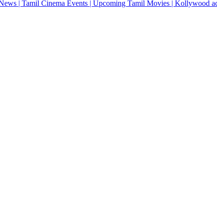
News | Tamil Cinema Events | Upcoming Tamil Movies | Kollywood actres