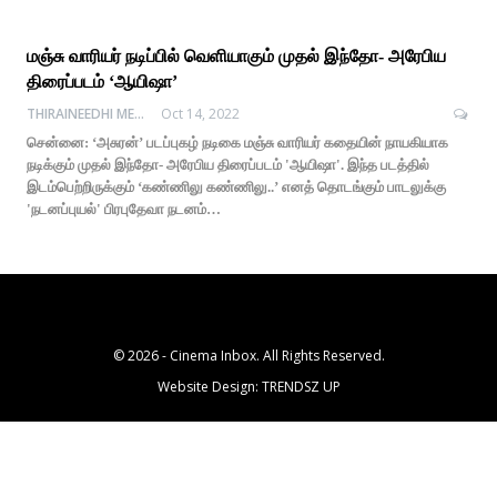
மஞ்சு வாரியர் நடிப்பில் வெளியாகும் முதல் இந்தோ- அரேபிய
திரைப்படம் ‘ஆயிஷா’
THIRAINEEDHI MEDIA
Oct 14, 2022
சென்னை: ‘அசுரன்’ படப்புகழ் நடிகை மஞ்சு வாரியர் கதையின் நாயகியாக
நடிக்கும் முதல் இந்தோ- அரேபிய திரைப்படம் 'ஆயிஷா'. இந்த படத்தில்
இடம்பெற்றிருக்கும் ‘கண்ணிலு கண்ணிலு..’ எனத் தொடங்கும் பாடலுக்கு
'நடனப்புயல்' பிரபுதேவா நடனம்…
© 2026 - Cinema Inbox. All Rights Reserved.
Website Design:
TRENDSZ UP