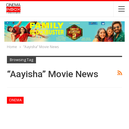
Home
“Aayisha” Movie News
Browsing Tag
“Aayisha” Movie News
CINEMA