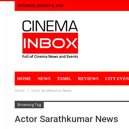
SATURDAY, AUGUST 8, 2026
HOME
NEWS
TAMIL
REVIEWS
CITY EVEN
Home
Actor Sarathkumar News
Browsing Tag
Actor Sarathkumar News