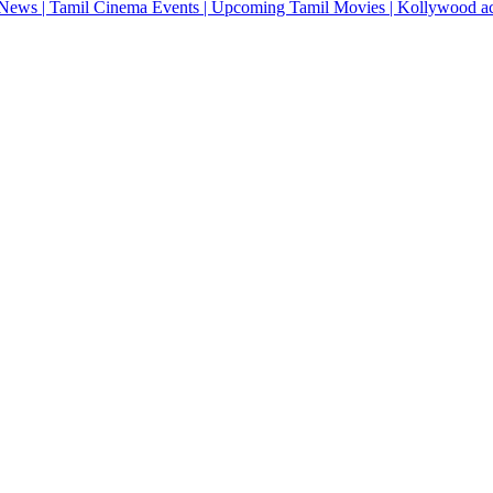
News | Tamil Cinema Events | Upcoming Tamil Movies | Kollywood actres