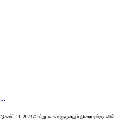
்…
ம் ஆகஸ்ட் 11, 2023 அன்று உலகம் முழுவதும் திரையரங்குகளில்