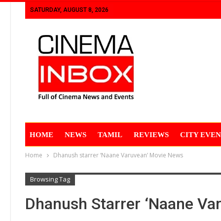
SATURDAY, AUGUST 8, 2026
HOME
NEWS
TAMIL
REVIEWS
CITY EVEN
Home
Dhanush starrer ‘Naane Varuvean’ Movie News
Browsing Tag
Dhanush Starrer ‘Naane Va