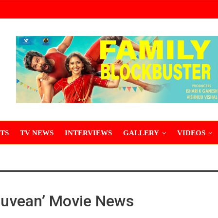
TS
TV NEWS
INTERVIEWS
GALLERY
VIDEOS
ruvean’ Movie News