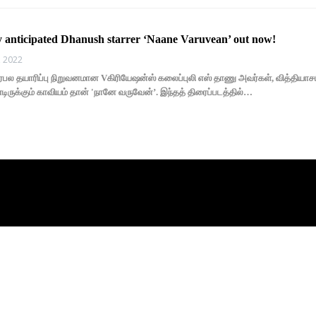
ly anticipated Dhanush starrer ‘Naane Varuvean’ out now!
, 2022
பல தயாரிப்பு நிறுவனமான Vகிரியேஷன்ஸ் கலைப்புலி எஸ் தாணு அவர்கள், வித்தி
ருக்கும் காவியம் தான் 'நானே வருவேன்’. இந்தத் திரைப்படத்தில்…