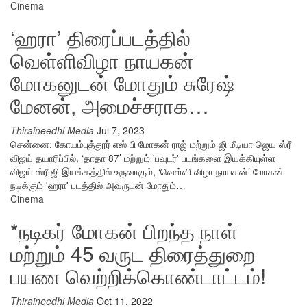
Cinema
‘ஹரா’ திரைப்படத்தில்
வெள்ளிவிழா நாயகன்
மோகனுடன் மோதும் சுரேஷ்
மேனன், அமைச்சராக…
Thiraineedhi Media
Jul 7, 2023
சென்னை: கோயம்புத்தூர் எஸ் பி மோகன் ராஜ் மற்றும் ஜி மீடியா ஜெய ஸ்ரீ
விஜய் தயாரிப்பில், ‘தாதா 87’ மற்றும் 'பவுடர்' படங்களை இயக்கியுள்ள
விஜய் ஸ்ரீ ஜி இயக்கத்தில் உருவாகும், ‘வெள்ளி விழா நாயகன்’ மோகன்
நடிக்கும் 'ஹரா' படத்தில் அவருடன் மோதும்…
Cinema
*நடிகர் மோகன் பிறந்த நாள்
மற்றும் 45 வருட திரைத்துறை
பயண வெற்றிக்கொண்டாட்டம்!
Thiraineedhi Media
Oct 11, 2022