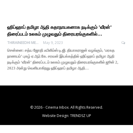
ஹிப்ஹாப் தமிழா ஆதி கதாநாயகனாக நடிக்கும் ’வீரன்’
திரைப்படம் உலகம் முழுவதும் திரையரங்குகளில்…
THIRAINEEDHI MEDIA
May 9, 2023
சென்னை: சத்ய ஜோதி ஃபிலிம்ஸ் டி.ஜி. தியாகராஜன் வழங்கும், ‘மரகத
நாணயம்’ புகழ் ஏ.ஆர்.கே. சரவன் இயக்கத்தில் ஹிப்ஹாப் தமிழா ஆதி
நடிக்கும் ‘வீரன்’ திரைப்படம் உலகம் முழுவதும் திரையரங்குகளில் ஜூன் 2,
2023 அன்று வெளியாகிறது ஹிப்ஹாப் தமிழா ஆதி…
© 2026 - Cinema Inbox. All Rights Reserved.
Website Design:
TRENDSZ UP