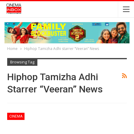
Home
Hiphop Tamizha Adhi starrer “Veeran” News
Browsing Tag
Hiphop Tamizha Adhi
Starrer “Veeran” News
CINEMA