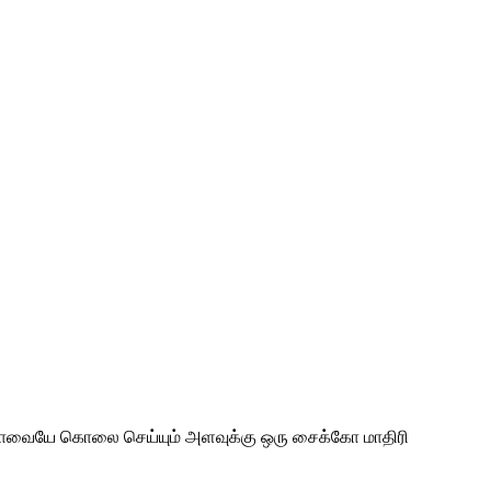
்பாவையே கொலை செய்யும் அளவுக்கு ஒரு சைக்கோ மாதிரி