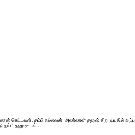
ணன் கெட்டவன், தம்பி நல்லவன். அண்ணன் தனுஷ் சிறு வயதில் அப
டு தம்பி தனுஷுடன்…