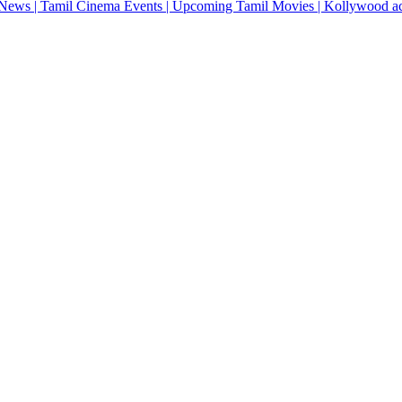
News | Tamil Cinema Events | Upcoming Tamil Movies | Kollywood actres