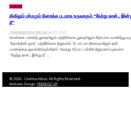
CINEMA
திகிலும் மர்மமும் நிறைந்த படமாக உருவாகும் “நேற்று நான்.. இன்
நீ”
THIRAINEEDHI MEDIA
Jun 25, 2023
சென்னை: கல்வித் துறையிலும் பத்திரிக்கை துறையிலும் சிறப்பாக பயணித்து வர
'தேசத்தின் குரல்' பத்திரிக்கை நிறுவனர். H. பாட்சா திரையுலகிலும் தன்
பயணத்தை துவக்கியிருக்கிறார். அவரது அப்பா டாக்கீஸ் நிறுவனம் மூலமாக
“நேற்று நான்.. இன்று நீ"…
© 2026 - Cinema Inbox. All Rights Reserved.
Website Design:
TRENDSZ UP