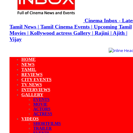
Cinema Inbox - Late
Tamil News | Tamil Cinema Events | Upcoming Tamil
Movies | Kollywood actress Gallery | Rajini | Ajith |
Vijay
HOME
NEWS
TAMIL
REVIEWS
CITY EVENTS
TV NEWS
INTERVIEWS
GALLERY
EVENTS
MOVIE
ACTORS
ACTRESS
VIDEOS
SHORTFILMS
TRAILER