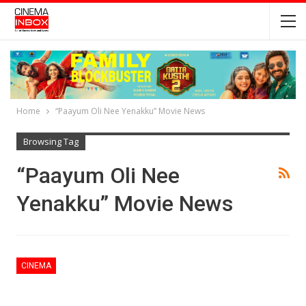
Home
“Paayum Oli Nee Yenakku” Movie News
Browsing Tag
“Paayum Oli Nee
Yenakku” Movie News
CINEMA