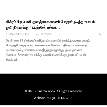
விக்ரம் பிரபு-டாலி தனஞ்சயா-வாணி போஜன் நடித்த “பாயும்
ஒளி நீ எனக்கு ” படத்தின் எல்லா…
THIRAINEEDHI MEDIA
Jan 19, 2023
சென்னை: SP சினிமாஸ் தமிழ்த் திரையுலகில் தனித்துவமான மற்றும்
பொழுதுபோக்கு உள்ளடக்கங்களைக் கொண்ட திரைப்படங்களைத்
தயாரிப்பதில் முன்னோடியாக இருந்து வருகிறது. நல்ல தரமான
திரைப்படங்களைத் தயாரித்து வெளியிடுவதில் முழு ஈடுபாட்டுடன்
இருக்கும்…
© 2026 - Cinema Inbox. All Rights Reserved.
Website Design:
TRENDSZ UP