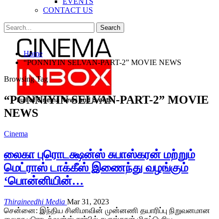
EVENTS
CONTACT US
Posts
Categories
Home
Tags
“PONNIYIN SELVAN-PART-2” MOVIE NEWS
Browsing Tag
“PONNIYIN SELVAN-PART-2” MOVIE
NEWS
Cinema
லைகா புரொடக்ஷன்ஸ் சுபாஸ்கரன் மற்றும்
மெட்ராஸ் டாக்கீஸ் இணைந்து வழங்கும்
‘பொன்னியின்…
Thiraineedhi Media
Mar 31, 2023
சென்னை: இந்திய சினிமாவின் முன்னணி தயாரிப்பு நிறுவனமான