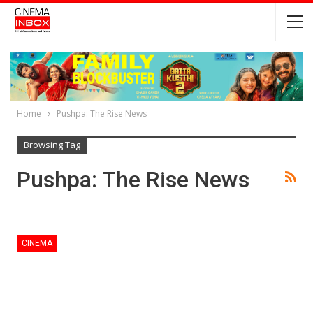
Home
Pushpa: The Rise News
Browsing Tag
Pushpa: The Rise News
CINEMA