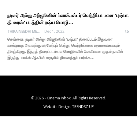
நடிகர் அல்லு அர்ஜூனின் ப்ளாக்பஸ்டர் வெற்றிப்படமான ‘புஷ்பா-
தி ரைஸ்’ படத்தின் ரஷ்ய மொழி…
THIRAINEEDHI MEDIA
Dec 1, 2022
சென்னை: நடிகர் அல்லு அர்ஜூனின் ‘புஷ்பா’ திரைப்படம் இதுவரை
கண்டிராத அளவுக்கு வரவேற்புப் பெற்று, வெற்றிக்கான உதாரணமாகவும்
திகழ்கிறது. இந்தத் திரைப்படம் பல மொழிகளில் வெளியான முதல் நாளில்
இருந்து பாக்ஸ் ஆஃபிஸ் வசூலில் நினைத்துப் பார்க்க…
© 2026 - Cinema Inbox. All Rights Reserved.
Website Design:
TRENDSZ UP