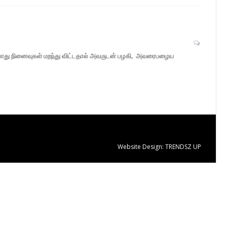
 போது நினைவுகள் மறந்து விட்டதால் அவருடன் பழகி, அவரைபழைய
Website Design:
TRENDSZ UP