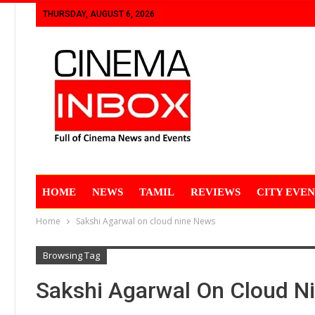
THURSDAY, AUGUST 6, 2026
HOME
NEWS
TAMIL
REVIEWS
CITY EVEN
Home
Sakshi Agarwal on cloud nine News
Browsing Tag
Sakshi Agarwal On Cloud N