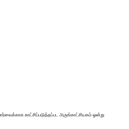
ர்வைக்காக காட்சிப்படுத்தப்பட அருங்காட்சியகம் ஒன்று