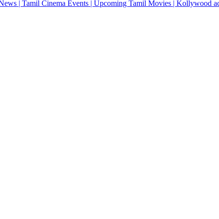
News | Tamil Cinema Events | Upcoming Tamil Movies | Kollywood actres