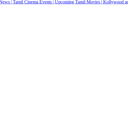
News | Tamil Cinema Events | Upcoming Tamil Movies | Kollywood actres