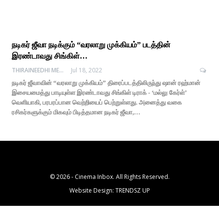
நடிகர் ஜீவா நடிக்கும் “வரலாறு முக்கியம்” படத்தின்
இரண்டாவது சிங்கிள்…
THIRAINEEDHI MEDIA
Jul 18, 2022
நடிகர் ஜீவாவின் “வரலாறு முக்கியம்” திரைப்படத்திலிருந்து ஷான் ரஹ்மான்
இசையமைத்து பாடியுள்ள இரண்டாவது சிங்கிள் டிராக் - ‘மல்லு கேர்ள்’
வெளியாகி, பரபரப்பான வெற்றியைப் பெற்றுள்ளது. அனைத்து வகை
ரசிகர்களுக்கும் மிகவும் பிடித்தமான நடிகர் ஜீவா,…
© 2026 - Cinema Inbox. All Rights Reserved.
Website Design:
TRENDSZ UP