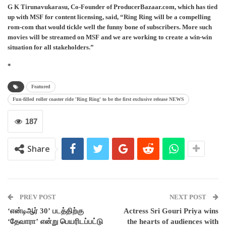
G K Tirunavukarasu, Co-Founder of ProducerBazaar.com, which has tied
up with MSF for content licensing, said, “Ring Ring will be a compelling
rom-com that would tickle well the funny bone of subscribers. More such
movies will be streamed on MSF and we are working to create a win-win
situation for all stakeholders.”
*
Featured
Fun-filled roller coaster ride 'Ring Ring' to be the first exclusive release NEWS
187
Share
PREV POST
NEXT POST
‘என்டிஆர் 30’ படத்திற்கு
Actress Sri Gouri Priya wins
‘தேவாரா’ என்று பெயரிடப்பட்டு
the hearts of audiences with