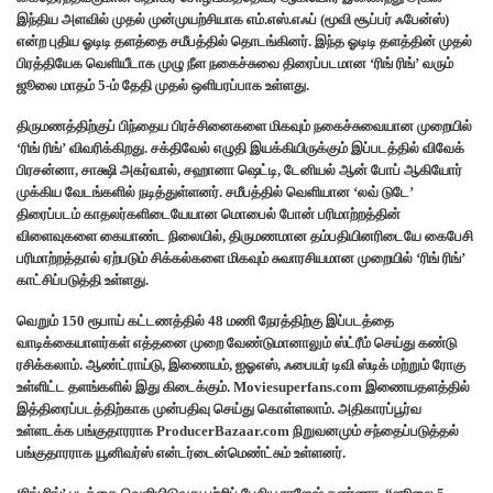
இந்திய அளவில் முதல் முன்முயற்சியாக எம்.எஸ்.எஃப் (மூவி சூப்பர் ஃபேன்ஸ்)
என்ற புதிய ஓடிடி தளத்தை சமீபத்தில் தொடங்கினர். இந்த ஓடிடி தளத்தின் முதல்
பிரத்தியேக வெளியீடாக முழு நீள நகைச்சுவை திரைப்படமான ‘ரிங் ரிங்’ வரும்
ஜூலை மாதம் 5-ம் தேதி முதல் ஒளிபரப்பாக உள்ளது.
திருமணத்திற்குப் பிந்தைய பிரச்சினைகளை மிகவும் நகைச்சுவையான முறையில்
‘ரிங் ரிங்’ விவரிக்கிறது. சக்திவேல் எழுதி இயக்கியிருக்கும் இப்படத்தில் விவேக்
பிரசன்னா, சாக்ஷி அகர்வால், சஹானா ஷெட்டி, டேனியல் ஆன் போப் ஆகியோர்
முக்கிய வேடங்களில் நடித்துள்ளனர். சமீபத்தில் வெளியான ‘லவ் டுடே’
திரைப்படம் காதலர்களிடையேயான மொபைல் போன் பரிமாற்றத்தின்
விளைவுகளை கையாண்ட நிலையில், திருமணமான தம்பதியினரிடையே கைபேசி
பரிமாற்றத்தால் ஏற்படும் சிக்கல்களை மிகவும் சுவாரசியமான முறையில் ‘ரிங் ரிங்’
காட்சிப்படுத்தி உள்ளது.
வெறும் 150 ரூபாய் கட்டணத்தில் 48 மணி நேரத்திற்கு இப்படத்தை
வாடிக்கையாளர்கள் எத்தனை முறை வேண்டுமானாலும் ஸ்ட்ரீம் செய்து கண்டு
ரசிக்கலாம். ஆண்ட்ராய்டு, இணையம், ஐஓஎஸ், ஃபையர் டிவி ஸ்டிக் மற்றும் ரோகு
உள்ளிட்ட தளங்களில் இது கிடைக்கும். Moviesuperfans.com இணையதளத்தில்
இத்திரைப்படத்திற்காக முன்பதிவு செய்து கொள்ளலாம். அதிகாரப்பூர்வ
உள்ளடக்க பங்குதாரராக ProducerBazaar.com நிறுவனமும் சந்தைப்படுத்தல்
பங்குதாரராக யூனிவர்ஸ் என்டர்டைன்மெண்ட்சும் உள்ளனர்.