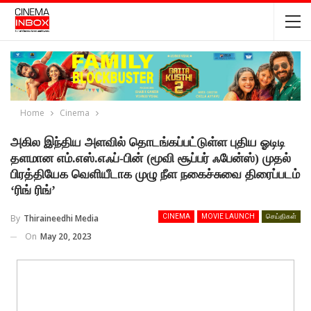
Home
Cinema
அகில இந்திய அளவில் தொடங்கப்பட்டுள்ள புதிய ஓடிடி
தளமான எம்.எஸ்.எஃப்-பின் (மூவி சூப்பர் ஃபேன்ஸ்) முதல்
பிரத்தியேக வெளியீடாக முழு நீள நகைச்சுவை திரைப்படம்
‘ரிங் ரிங்’
By
Thiraineedhi Media
CINEMA
MOVIE LAUNCH
செய்திகள்
On
May 20, 2023