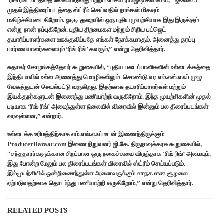
‘ரிங் ரிங்’ படத்தை வெளியிடுவது பற்றிப் பேசிய ராஜேஷ் கண்ணா, “ஜூலை 5
முதல் இத்திரைப்படத்தை ஸ்ட்ரீம் செய்வதில் நாங்கள் மிகவும்
மகிழ்ச்சியடைகிறோம். ஓடிடி துறையில் ஒரு புதிய முயற்சியாக இது இருக்கும்
என்று நான் நம்புகிறேன். புதிய திறமைகள் மற்றும் சிறிய பட்ஜெட்
தயாரிப்பாளர்களை ஊக்குவிப்பதே எங்கள் நோக்கமாகும். அனைத்து தரப்பு
பார்வையாளர்களையும் ‘ரிங் ரிங்’ கவரும்,” என்று தெரிவித்தார்.
சுதாகர் சோழங்கத்தேவர் கூறுகையில், “புதிய படைப்பாளிகளின் உள்ளடக்கத்தை
இந்தியாவில் உள்ள அனைத்து மொழிகளிலும் கொண்டு வர எம்.எஸ்.எஃப் முழு
வேகத்துடன் செயல்பட்டு வருகிறது. இதற்காக தயாரிப்பாளர்கள் மற்றும்
இயக்குநர்களுடன் இணைந்து பணியாற்றி வருகிறோம். இந்த முயற்சிகளின் முதல்
படியாக ‘ரிங் ரிங்’ அமைந்துள்ள நிலையில் விரைவில் இன்னும் பல திரைப்படங்கள்
வரவுள்ளன,” என்றார்.
உள்ளடக்க உரிமத்திற்காக எம்.எஸ்.எஃப் உடன் இணைந்திருக்கும்
ProducerBazaar.com இணை நிறுவனர் ஜி.கே. திருநாவுக்கரசு கூறுகையில்,
“சந்ததாரர்களுக்கான சிறப்பான ஒரு நகைச்சுவை விருந்தாக ‘ரிங் ரிங்’ அமையும்.
இது போன்ற மேலும் பல திரைப்படங்கள் விரைவில் ஸ்ட்ரீம் செய்யப்படும்.
இம்முயற்சியில் ஒன்றிணைந்துள்ள அனைவருக்கும் சாதகமான சூழலை
ஏற்படுவதற்காக தொடர்ந்து பணியாற்றி வருகிறோம்,” என்று தெரிவித்தார்.
RELATED POSTS