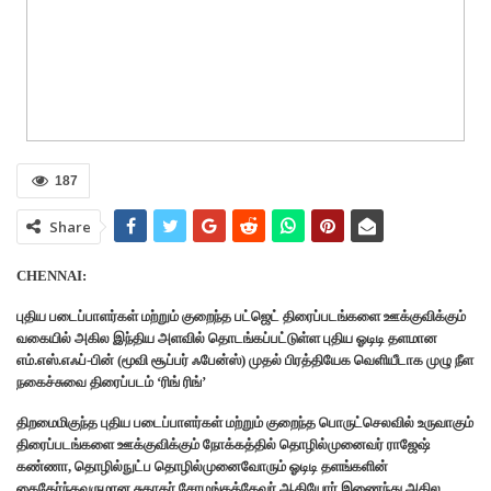
187
Share
CHENNAI:
புதிய படைப்பாளர்கள் மற்றும் குறைந்த பட்ஜெட் திரைப்படங்களை ஊக்குவிக்கும்
வகையில் அகில இந்திய அளவில் தொடங்கப்பட்டுள்ள புதிய ஓடிடி தளமான
எம்.எஸ்.எஃப்-பின் (மூவி சூப்பர் ஃபேன்ஸ்) முதல் பிரத்தியேக வெளியீடாக முழு நீள
நகைச்சுவை திரைப்படம் ‘ரிங் ரிங்’
திறமைமிகுந்த புதிய படைப்பாளர்கள் மற்றும் குறைந்த பொருட்செலவில் உருவாகும்
திரைப்படங்களை ஊக்குவிக்கும் நோக்கத்தில் தொழில்முனைவர் ராஜேஷ்
கண்ணா, தொழில்நுட்ப தொழில்முனைவோரும் ஓடிடி தளங்களின்
கைதேர்ந்தவருமான சுதாகர் சோழங்கத்தேவர் ஆகியோர் இணைந்து அகில