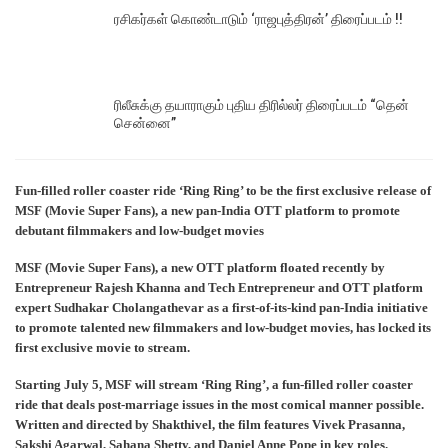
ரசிகர்கள் கொண்டாடும் ‘ராஜபுத்திரன்’ திரைப்படம் !!
ரிலீசுக்கு தயாராகும் புதிய திரில்லர் திரைப்படம் “தென்
சென்னை”
Fun-filled roller coaster ride ‘Ring Ring’ to be the first exclusive release of
MSF (Movie Super Fans), a new pan-India OTT platform to promote
debutant filmmakers and low-budget movies
MSF (Movie Super Fans), a new OTT platform floated recently by
Entrepreneur Rajesh Khanna and Tech Entrepreneur and OTT platform
expert Sudhakar Cholangathevar as a first-of-its-kind pan-India initiative
to promote talented new filmmakers and low-budget movies, has locked its
first exclusive movie to stream.
Starting July 5, MSF will stream ‘Ring Ring’, a fun-filled roller coaster
ride that deals post-marriage issues in the most comical manner possible.
Written and directed by Shakthivel, the film features Vivek Prasanna,
Sakshi Agarwal, Sahana Shetty, and Daniel Anne Pope in key roles.