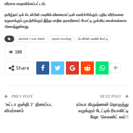
வீரராக கவுரவிக்கப்பட்டார்.
தமிழ்நாட்டில் டென்பின் பவுலிங் விளையாட்டின் வளர்ச்சிக்கும், புதிய வீரர்களை
உருவாக்கும் முயற்சிக்கும் இந்த மாநில தரவரிசைப் போட்டி முக்கிய மைல்கல்லாக
அமைந்துள்ளது.
abishek t won tittkle
tenpin bowling
டென்பின் பவுலிங் போட்டி
166
Share
PREV POST
NEXT POST
’கட்டா குஸ்தி 2’ திரைப்பட
ரம்யா கிருஷ்ணன் தொகுத்து
விமர்சனம்
வழங்கும் டேட்டிங் ரியாலிட்டி
ஷோ ‘செகண்ட் லவ்’!