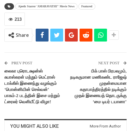
Ajeeth Starrer 'AMARAVATHI" Movie News
Featured
213
Share
PREV POST
NEXT POST
லைகா புரொடக்ஷன்ஸ்
பிக் பாஸ் பிரபலமும்,
சுபாஸ்கரன் மற்றும் மெட்ராஸ்
நடிகருமான மணிகண்ட ராஜேஷ்
டாக்கீஸ் இணைந்து வழங்கும்
முதன்மையான
‘பொன்னியின் செல்வன்’
கதாபாத்திரத்தில் நடிக்கும்
பாகம்-2 படத்தின் இசை மற்றும்
முதல் இணையத் தொடருக்கு
ட்ரைலர் வெளியீட்டு விழா!
‘மை டியர் டயானா’
YOU MIGHT ALSO LIKE
More From Author