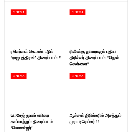
CINEMA
CINEMA
ரசிகர்கள் கொண்டாடும்
ரிலீசுக்கு தயாராகும் புதிய
‘ராஜபுத்திரன்’ திரைப்படம் !!
திரில்லர் திரைப்படம் “தென்
சென்னை”
CINEMA
CINEMA
மெசேஜ் மூலம் உயிரை
ஆக்சன் திரில்லரில் அசத்தும்
காப்பாற்றும் திரைப்படம்
முரா டிரெய்லர் !!
‘மெஸன்ஜர்’