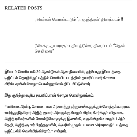
RELATED POSTS
ரசிகர்கள் கொண்டாடும் ‘ராஜபுத்திரன்’ திரைப்படம் !!
ரிலீசுக்கு தயாராகும் புதிய திரில்லர் திரைப்படம் “தென்
சென்னை”
இப்படம் வெளியாகி 30 ஆண்டுகள் ஆன நிலையில், தற்போது இப்படத்தை
டிஜிட்டல் தொழில்நுட்பத்தில் வெளியிட படத்தின் தயாரிப்பாளர் சோனா
கிரியேஷன்ஸ் சோழா பொன்னுரங்கம் திட்டமிட்டுள்ளார்.
இது குறித்து கூறிய தயாரிப்பாலர் சோழா பொன்னுரங்கம்,
“எளிமை, அன்பு, கொடை என அனைத்து நற்குணங்களுக்கும் சொந்தக்காரராக
உயர்ந்து நிற்கிறார் அஜித் குமார். அவருக்கு மேலும் சிறப்பு சேர்க்கும் விதமாக,
அஜித் ரசிகர்களின் வேண்டுகோளுக்கு இணங்கி, வருகின்ற மே மாதம் 1 ஆம்
தேதி, அஜித் குமார் பிறந்தநாளில், அவரின் முதல் படமான ‘அமராவதி’ படத்தை
டிஜிட்டலில் வெளியிடுகிறோம்.” என்றார்.