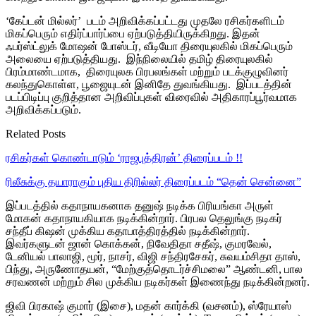
‘கேப்டன் மில்லர்’ படம் அறிவிக்கப்பட்டது முதலே ரசிகர்களிடம்
மிகப்பெரும் எதிர்ப்பார்ப்பை ஏற்படுத்தியிருக்கிறது. இதன்
ஃபர்ஸ்ட்லுக் மோஷன் போஸ்டர், வீடியோ திரையுலகில் மிகப்பெரும்
அலையை ஏற்படுத்தியது. இந்நிலையில் தமிழ் திரையுலகில்
பிரம்மாண்டமாக, திரையுலக பிரபலங்கள் மற்றும் படக்குழுவினர்
கலந்துகொள்ள, பூஜையுடன் இனிதே துவங்கியது. இப்படத்தின்
படப்பிடிப்பு குறித்தான அறிவிப்புகள் விரைவில் அதிகாரப்பூர்வமாக
அறிவிக்கப்படும்.
Related Posts
ரசிகர்கள் கொண்டாடும் ‘ராஜபுத்திரன்’ திரைப்படம் !!
ரிலீசுக்கு தயாராகும் புதிய திரில்லர் திரைப்படம் “தென் சென்னை”
இப்படத்தில் கதாநாயகனாக தனுஷ் நடிக்க பிரியங்கா அருள்
மோகன் கதாநாயகியாக நடிக்கின்றார். பிரபல தெலுங்கு நடிகர்
சந்தீப் கிஷன் முக்கிய கதாபாத்திரத்தில் நடிக்கின்றார்.
இவர்களுடன் ஜான் கொக்கன், நிவேதிதா சதீஷ், குமரவேல்,
டேனியல் பாலாஜி, மூர், நாசர், விஜி சந்திரசேகர், சுவயம்சிதா தாஸ்,
பிந்து, அருணோதயன், “மேற்குத்தொடர்ச்சிமலை” ஆண்டனி, பால
சரவணன் மற்றும் சில முக்கிய நடிகர்கள் இணைந்து நடிக்கின்றனர்.
ஜிவி பிரகாஷ் குமார் (இசை), மதன் கார்க்கி (வசனம்), ஸ்ரேயாஸ்