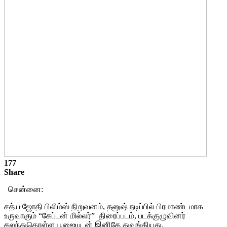
177
Share
சென்னை:
சத்ய ஜோதி பிலிம்ஸ் நிறுவனம், தனுஷ் நடிப்பில் பிரமாண்டமாக
உருவாகும் “கேப்டன் மில்லர்” திரைப்படம், படக்குழுவினர்
கலந்துகொள்ள பூஜையுடன் இனிதே துவங்கியது.