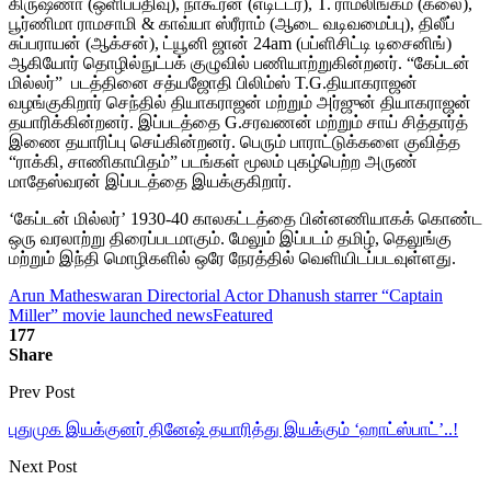
கிருஷ்ணா (ஒளிப்பதிவு), நாகூரன் (எடிட்டர்), T. ராமலிங்கம் (கலை),
பூர்ணிமா ராமசாமி & காவ்யா ஸ்ரீராம் (ஆடை வடிவமைப்பு), திலீப்
சுப்பராயன் (ஆக்சன்), ட்யூனி ஜான் 24am (பப்ளிசிட்டி டிசைனிங்)
ஆகியோர் தொழில்நுட்பக் குழுவில் பணியாற்றுகின்றனர். “கேப்டன்
மில்லர்” படத்தினை சத்யஜோதி பிலிம்ஸ் T.G.தியாகராஜன்
வழங்குகிறார் செந்தில் தியாகராஜன் மற்றும் அர்ஜுன் தியாகராஜன்
தயாரிக்கின்றனர். இப்படத்தை G.சரவணன் மற்றும் சாய் சித்தார்த்
இணை தயாரிப்பு செய்கின்றனர். பெரும் பாராட்டுக்களை குவித்த
“ராக்கி, சாணிகாயிதம்” படங்கள் மூலம் புகழ்பெற்ற அருண்
மாதேஸ்வரன் இப்படத்தை இயக்குகிறார்.
‘கேப்டன் மில்லர்’ 1930-40 காலகட்டத்தை பின்னணியாகக் கொண்ட
ஒரு வரலாற்று திரைப்படமாகும். மேலும் இப்படம் தமிழ், தெலுங்கு
மற்றும் இந்தி மொழிகளில் ஒரே நேரத்தில் வெளியிடப்படவுள்ளது.
Arun Matheswaran Directorial Actor Dhanush starrer “Captain
Miller” movie launched news
Featured
177
Share
Prev Post
புதுமுக இயக்குனர் தினேஷ் தயாரித்து இயக்கும் ‘ஹாட்ஸ்பாட்’..!
Next Post