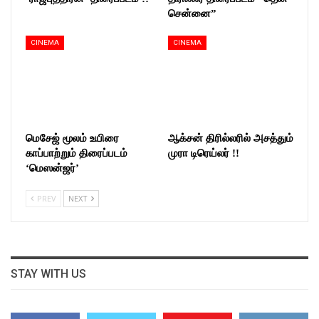
சென்னை”
CINEMA
CINEMA
மெசேஜ் மூலம் உயிரை
ஆக்சன் திரில்லரில் அசத்தும்
காப்பாற்றும் திரைப்படம்
முரா டிரெய்லர் !!
‘மெஸன்ஜர்’
PREV
NEXT
STAY WITH US