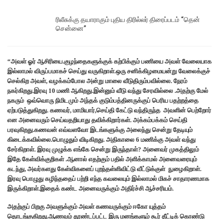
ரிலீசுக்கு தயாராகும் புதிய திரில்லர் திரைப்படம் “தென்
சென்னை”
“அவள் ஓர் ஆசிரியை.குழந்தைகளுக்குக் கற்பிக்கும் பணியை அவள் வேலையாக
இல்லாமல் விருப்பமாகச் செய்து வருகிறாள்.ஒரு சனிக்கிழமையன்று வேலைக்குச்
செல்கிற அவள், வழக்கம்போல அன்று மாலை வீடுதிரும்பவில்லை. நேரம்
நகர்கிறது.இரவு 10 மணி ஆகிறது.இன்னும் வீடு வந்து சேரவில்லை .அதற்கு மேல்
நகரும் ஒவ்வொரு நிமிடமும் அந்தக் குடும்பத்தினருக்குப் பெரிய பதற்றத்தை
ஏற்படுத்துகிறது. கணவர், மாமியார்,செய்தி கேட்டு வந்திருந்த அவளின் பெற்றோர்
என அனைவரும் செய்வதறியாது தவிக்கிறார்கள். அக்கம்பக்கம் செய்தி
பரவுகிறது.கணவன் எவ்வளவோ இடங்களுக்கு அலைந்து சென்று தேடியும்
கிடைக்கவில்லை.பொழுதும் விடிகிறது. அதிகாலை 6 மணிக்கு அவள் வந்து
சேர்கிறாள். இரவு முழுக்க எங்கே சென்று இருந்தாள்? அனைவர் முகத்திலும்
இதே கேள்விக்குறிகள் .ஆனால் எதற்கும் பதில் அளிக்காமல் அனைவரையும்
கடந்து, அவர்களது கேள்விகளைப் புறந்தள்ளிவிட்டு வீட்டுக்குள் நுழைகிறாள்.
இரவு பொழுது கழிந்ததைப் பற்றி எந்த கவலையும் இல்லாமல் மிகச் சாதாரணமாக
இருக்கிறாள்.இதைக் கண்ட அனைவருக்கும் அதிர்ச்சி ஆச்சரியம்.
அதற்குப் பிறகு அவளுக்கும் அவள் கணவருக்கும் ஈகோ யுத்தம்
தொடங்குகிறது.ஆணவம் தூண்டப்பட்ட இரு மனங்களும் கூர் தீட்டிக் கொண்டு