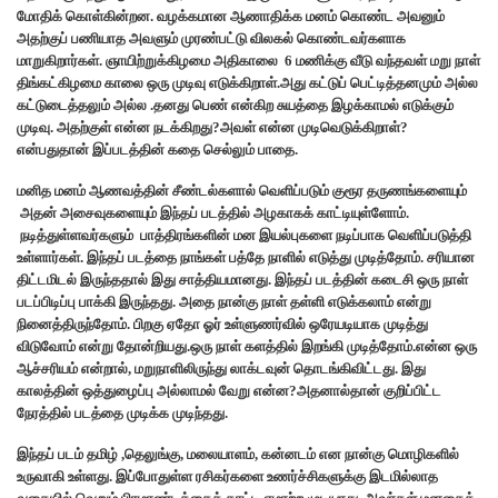
மோதிக் கொள்கின்றன. வழக்கமான ஆணாதிக்க மனம் கொண்ட அவனும்
அதற்குப் பணியாத அவளும் முரண்பட்டு விலகல் கொண்டவர்களாக
மாறுகிறார்கள். ஞாயிற்றுக்கிழமை அதிகாலை 6 மணிக்கு வீடு வந்தவள் மறு நாள்
திங்கட்கிழமை காலை ஒரு முடிவு எடுக்கிறாள்.அது கட்டுப் பெட்டித்தனமும் அல்ல
கட்டுடைத்தலும் அல்ல .தனது பெண் என்கிற சுயத்தை இழக்காமல் எடுக்கும்
முடிவு. அதற்குள் என்ன நடக்கிறது?அவள் என்ன முடிவெடுக்கிறாள்?
என்பதுதான் இப்படத்தின் கதை செல்லும் பாதை.
மனித மனம் ஆணவத்தின் சீண்டல்களால் வெளிப்படும் குரூர தருணங்களையும்
அதன் அசைவுகளையும் இந்தப் படத்தில் அழகாகக் காட்டியுள்ளோம்.
நடித்துள்ளவர்களும் பாத்திரங்களின் மன இயல்புகளை நடிப்பாக வெளிப்படுத்தி
உள்ளார்கள். இந்தப் படத்தை நாங்கள் பத்தே நாளில் எடுத்து முடித்தோம். சரியான
திட்டமிடல் இருந்ததால் இது சாத்தியமானது. இந்தப் படத்தின் கடைசி ஒரு நாள்
படப்பிடிப்பு பாக்கி இருந்தது. அதை நான்கு நாள் தள்ளி எடுக்கலாம் என்று
நினைத்திருந்தோம். பிறகு ஏதோ ஓர் உள்ளுணர்வில் ஒரேயடியாக முடித்து
விடுவோம் என்று தோன்றியது.ஒரு நாள் களத்தில் இறங்கி முடித்தோம்.என்ன ஒரு
ஆச்சரியம் என்றால், மறுநாளிலிருந்து லாக்டவுன் தொடங்கிவிட்டது. இது
காலத்தின் ஒத்துழைப்பு அல்லாமல் வேறு என்ன?அதனால்தான் குறிப்பிட்ட
நேரத்தில் படத்தை முடிக்க முடிந்தது.
இந்தப் படம் தமிழ் ,தெலுங்கு, மலையாளம், கன்னடம் என நான்கு மொழிகளில்
உருவாகி உள்ளது. இப்போதுள்ள ரசிகர்களை உணர்ச்சிகளுக்கு இடமில்லாத