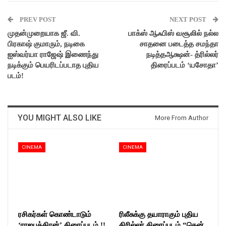
PREV POST
NEXT POST
முதன்முறையாக ஜீ. வி.
பாக்ஸ் ஆஃபிஸ் வசூலில் நல்ல
பிரகாஷ் குமாரும், நடிகை
சாதனை படைத்த சமந்தா
ஐஸ்வர்யா ராஜேஷ் இணைந்து
நடித்தஆக்ஷன்- த்ரில்லர்
நடிக்கும் பெயரிடப்படாத புதிய
திரைப்படம் ‘யசோதா’
படம்!
YOU MIGHT ALSO LIKE
More From Author
CINEMA
CINEMA
ரசிகர்கள் கொண்டாடும்
ரிலீசுக்கு தயாராகும் புதிய
‘ராஜபுத்திரன்’ திரைப்படம் !!
திரில்லர் திரைப்படம் “தென்