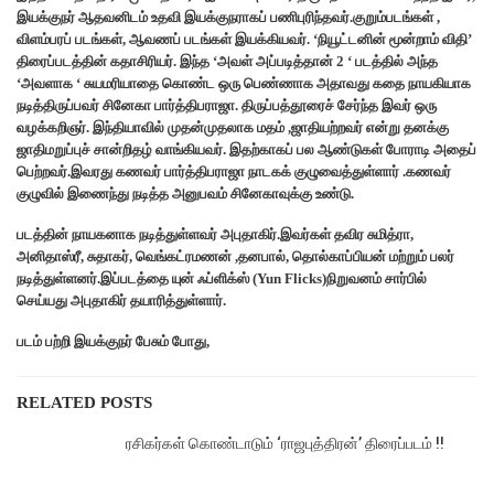
இயக்குநர் ஆதவனிடம் உதவி இயக்குநராகப் பணிபுரிந்தவர்.குறும்படங்கள் ,
விளம்பரப் படங்கள், ஆவணப் படங்கள் இயக்கியவர். ‘நியூட்டனின் மூன்றாம் விதி’
திரைப்படத்தின் கதாசிரியர். இந்த ‘அவள் அப்படித்தான் 2 ‘ படத்தில் அந்த
‘அவளாக ‘ சுயமரியாதை கொண்ட ஒரு பெண்ணாக அதாவது கதை நாயகியாக
நடித்திருப்பவர் சினேகா பார்த்திபராஜா. திருப்பத்தூரைச் சேர்ந்த இவர் ஒரு
வழக்கறிஞர். இந்தியாவில் முதன்முதலாக மதம் ,ஜாதியற்றவர் என்று தனக்கு
ஜாதிமறுப்புச் சான்றிதழ் வாங்கியவர். இதற்காகப் பல ஆண்டுகள் போராடி அதைப்
பெற்றவர்.இவரது கணவர் பார்த்திபராஜா நாடகக் குழுவைத்துள்ளார் .கணவர்
குழுவில் இணைந்து நடித்த அனுபவம் சினேகாவுக்கு உண்டு.
படத்தின் நாயகனாக நடித்துள்ளவர் அபுதாகிர்.இவர்கள் தவிர சுமித்ரா,
அனிதாஸ்ரீ, சுதாகர், வெங்கட்ரமணன் ,தனபால், தொல்காப்பியன் மற்றும் பலர்
நடித்துள்ளனர்.இப்படத்தை யுன் ஃப்ளிக்ஸ் (Yun Flicks)நிறுவனம் சார்பில்
செய்யது அபுதாகிர் தயாரித்துள்ளார்.
படம் பற்றி இயக்குநர் பேசும் போது,
RELATED POSTS
ரசிகர்கள் கொண்டாடும் ‘ராஜபுத்திரன்’ திரைப்படம் !!