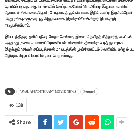
வகையில் வெறும் பிரமாண்டத்தைக் காட்டி ஏமாற்ற முடியாது. அவர்கள் மனதைத்
தொடும்படி ஏதாவது படங்களில் செய்தாக வேண்டும் .அப்படி இரு மனங்களின்
ஆணவச் சிக்கலை, அதன் மோதலைத் துல்லியமாக இதில் காட்டி இருக்கிறோம்
.அது ரசிகர்களுக்கு புது அனுபவமாக இருக்கும்”என்கிறார் இயக்குநர்
ரா.மு.சிதம்பரம்.
இப்படத்திற்கு ஒளிப்பதிவு- வேதா செல்வம், இசை- அரவிந்த் சித்தார்த், எடிட்டிங்-
அஹமது ,கலை டி. பாலசுப்பிரமணியன். விரைவில் திரைக்கு வரத் தயாராக
இருக்கும் ‘அவள் அப்படித்தான் 2 ‘ படத்தின் முன்னோட்டம் வெளியீடு மற்றும் பட
அறிமுக விழா விரைவில் நடைபெற உள்ளது.
"AVAL APPADITHAAN" MOVIE NEWS
Featured
139
Share