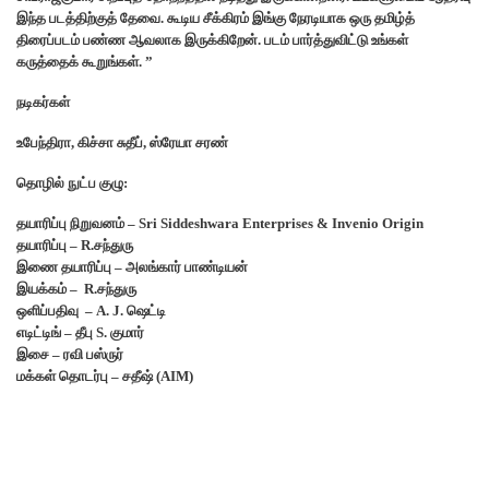
இந்த படத்திற்குத் தேவை. கூடிய சீக்கிரம் இங்கு நேரடியாக ஒரு தமிழ்த்
திரைப்படம் பண்ண ஆவலாக இருக்கிறேன். படம் பார்த்துவிட்டு உங்கள்
கருத்தைக் கூறுங்கள். ”
நடிகர்கள்
உபேந்திரா, கிச்சா சுதீப், ஸ்ரேயா சரண்
தொழில் நுட்ப குழு:
தயாரிப்பு நிறுவனம் – Sri Siddeshwara Enterprises & Invenio Origin
தயாரிப்பு – R.சந்துரு
இணை தயாரிப்பு – அலங்கார் பாண்டியன்
இயக்கம் – R.சந்துரு
ஒளிப்பதிவு – A. J. ஷெட்டி
எடிட்டிங் – தீபு S. குமார்
இசை – ரவி பஸ்ருர்
மக்கள் தொடர்பு – சதீஷ் (AIM)