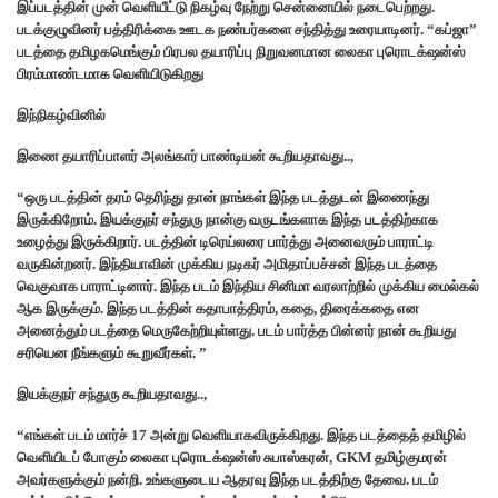
இப்படத்தின் முன் வெளியீட்டு நிகழ்வு நேற்று சென்னையில் நடைபெற்றது.
படக்குழுவினர் பத்திரிக்கை ஊடக நண்பர்களை சந்தித்து உரையாடினர். “கப்ஜா”
படத்தை தமிழகமெங்கும் பிரபல தயாரிப்பு நிறுவனமான லைகா புரொடக்‌ஷன்ஸ்
பிரம்மாண்டமாக வெளியிடுகிறது
இந்நிகழ்வினில்
இணை தயாரிப்பாளர் அலங்கார் பாண்டியன் கூறியதாவது..,
“ஒரு படத்தின் தரம் தெரிந்து தான் நாங்கள் இந்த படத்துடன் இணைந்து
இருக்கிறோம். இயக்குநர் சந்துரு நான்கு வருடங்களாக இந்த படத்திற்காக
உழைத்து இருக்கிறார். படத்தின் டிரெய்லரை பார்த்து அனைவரும் பாராட்டி
வருகின்றனர். இந்தியாவின் முக்கிய நடிகர் அமிதாப்பச்சன் இந்த படத்தை
வெகுவாக பாராட்டினார். இந்த படம் இந்திய சினிமா வரலாற்றில் முக்கிய மைல்கல்
ஆக இருக்கும். இந்த படத்தின் கதாபாத்திரம், கதை, திரைக்கதை என
அனைத்தும் படத்தை மெருகேற்றியுள்ளது. படம் பார்த்த பின்னர் நான் கூறியது
சரியென நீங்களும் கூறுவீர்கள். ”
இயக்குநர் சந்துரு கூறியதாவது..,
“எங்கள் படம் மார்ச் 17 அன்று வெளியாகவிருக்கிறது. இந்த படத்தைத் தமிழில்
வெளியிடப் போகும் லைகா புரொடக்‌ஷன்ஸ் சுபாஸ்கரன், GKM தமிழ்குமரன்
அவர்களுக்கும் நன்றி. உங்களுடைய ஆதரவு இந்த படத்திற்கு தேவை. படம்