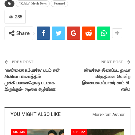
"Kabja" Movie News
Featured
285
Share
PREV POST
NEXT POST
‘கண்ணை நம்பாதே’ படம் என்
சர்வதேச திரைப்பட ஐஃபா
சினிமா பயணத்தில்
விருதினை வென்ற
முக்கியமானதொரு படமாக
இசையமைப்பாளர் சாம் சி.
இருக்கும்- நடிகை ஆத்மிகா!
எஸ்.!
YOU MIGHT ALSO LIKE
More From Author
CINEMA
CINEMA