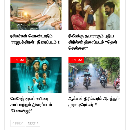
ரசிகர்கள் கொண்டாடும்
ரிலீசுக்கு தயாராகும் புதிய
‘ராஜபுத்திரன்’ திரைப்படம் !!
திரில்லர் திரைப்படம் “தென்
சென்னை”
CINEMA
CINEMA
மெசேஜ் மூலம் உயிரை
ஆக்சன் திரில்லரில் அசத்தும்
காப்பாற்றும் திரைப்படம்
முரா டிரெய்லர் !!
‘மெஸன்ஜர்’
PREV
NEXT