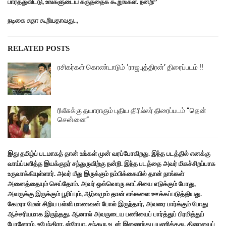
பார்த்துவிட்டு, உங்களுடைய கருத்தைக் கூறுங்கள். நன்றி”
நடிகை சுதா கூறியதாவது..,
RELATED POSTS
ரசிகர்கள் கொண்டாடும் ‘ராஜபுத்திரன்’ திரைப்படம் !!
ரிலீசுக்கு தயாராகும் புதிய திரில்லர் திரைப்படம் “தென்
சென்னை”
இது தமிழ்ப் படமாகத் தான் உங்கள் முன் வரப்போகிறது. இந்த படத்தில் எனக்கு
வாய்ப்பளித்த இயக்குநர் சந்துருவிற்கு நன்றி. இந்த படத்தை அவர் மிகச்சிறப்பாக
உருவாக்கியுள்ளார். அவர் மீது இருக்கும் நம்பிக்கையில் தான் நாங்கள்
அனைத்தையும் செய்தோம். அவர் ஒவ்வொரு காட்சியை எடுக்கும் போது,
அவருக்கு இருக்கும் பூரிப்பும், ஆர்வமும் தான் எங்களை ஊக்கப்படுத்தியது.
கேமரா மேன் சிறிய பள்ளி மாணவன் போல் இருந்தார், அவரை பார்க்கும் போது
ஆச்சரியமாக இருந்தது. ஆனால் அவருடைய பணியைப் பார்த்துப் பிரமித்துப்
போனோம். உபேந்திரா, ஸ்ரேயா, சந்துரு உடன் இணைந்து பயணித்தது, திரையைப்