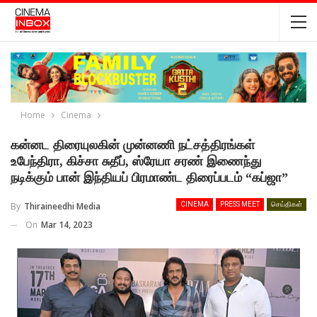
Home
Cinema
கன்னட திரையுலகின் முன்னணி நட்சத்திரங்கள்
உபேந்திரா, கிச்சா சுதீப், ஸ்ரேயா சரண் இணைந்து
நடிக்கும் பான் இந்தியப் பிரமாண்ட திரைப்படம் “கப்ஜா”
By
Thiraineedhi Media
CINEMA
PRESS MEET
செய்திகள்
On
Mar 14, 2023