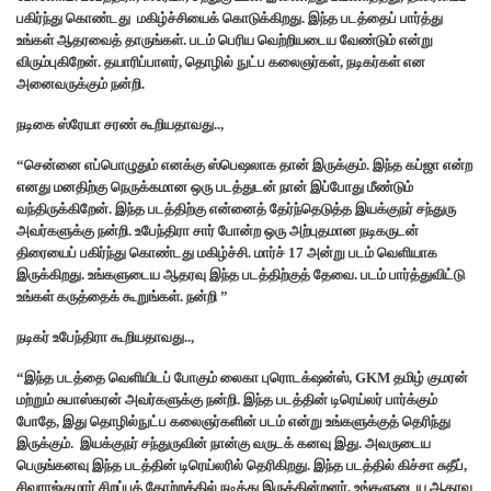
பகிர்ந்து கொண்டது மகிழ்ச்சியைக் கொடுக்கிறது. இந்த படத்தைப் பார்த்து
உங்கள் ஆதரவைத் தாருங்கள். படம் பெரிய வெற்றியடைய வேண்டும் என்று
விரும்புகிறேன். தயாரிப்பாளர், தொழில் நுட்ப கலைஞர்கள், நடிகர்கள் என
அனைவருக்கும் நன்றி.
நடிகை ஸ்ரேயா சரண் கூறியதாவது..,
“சென்னை எப்பொழுதும் எனக்கு ஸ்பெஷலாக தான் இருக்கும். இந்த கப்ஜா என்ற
எனது மனதிற்கு நெருக்கமான ஒரு படத்துடன் நான் இப்போது மீண்டும்
வந்திருக்கிறேன். இந்த படத்திற்கு என்னைத் தேர்ந்தெடுத்த இயக்குநர் சந்துரு
அவர்களுக்கு நன்றி. உபேந்திரா சார் போன்ற ஒரு அற்புதமான நடிகருடன்
திரையைப் பகிர்ந்து கொண்டது மகிழ்ச்சி. மார்ச் 17 அன்று படம் வெளியாக
இருக்கிறது. உங்களுடைய ஆதரவு இந்த படத்திற்குத் தேவை. படம் பார்த்துவிட்டு
உங்கள் கருத்தைக் கூறுங்கள். நன்றி ”
நடிகர் உபேந்திரா கூறியதாவது..,
“இந்த படத்தை வெளியிடப் போகும் லைகா புரொடக்‌ஷன்ஸ், GKM தமிழ் குமரன்
மற்றும் சுபாஸ்கரன் அவர்களுக்கு நன்றி. இந்த படத்தின் டிரெய்லர் பார்க்கும்
போதே, இது தொழில்நுட்ப கலைஞர்களின் படம் என்று உங்களுக்குத் தெரிந்து
இருக்கும். இயக்குநர் சந்துருவின் நான்கு வருடக் கனவு இது. அவருடைய
பெருங்கனவு இந்த படத்தின் டிரெய்லரில் தெரிகிறது. இந்த படத்தில் கிச்சா சுதீப்,
சிவராஜ்குமார் சிறப்புத் தோற்றத்தில் நடித்து இருக்கின்றனர். உங்களுடைய ஆதரவு