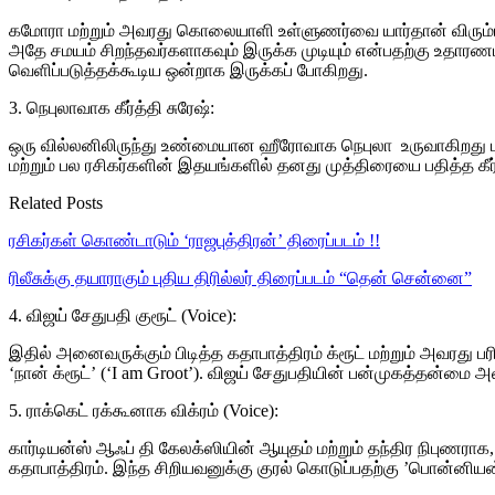
கமோரா மற்றும் அவரது கொலையாளி உள்ளுணர்வை யார்தான் விரும்ப மா
அதே சமயம் சிறந்தவர்களாகவும் இருக்க முடியும் என்பதற்கு உதா
வெளிப்படுத்தக்கூடிய ஒன்றாக இருக்கப் போகிறது.
3. நெபுலாவாக கீர்த்தி சுரேஷ்:
ஒரு வில்லனிலிருந்து உண்மையான ஹீரோவாக நெபுலா உருவாகிறது மற்
மற்றும் பல ரசிகர்களின் இதயங்களில் தனது முத்திரையை பதித்த கீர
Related Posts
ரசிகர்கள் கொண்டாடும் ‘ராஜபுத்திரன்’ திரைப்படம் !!
ரிலீசுக்கு தயாராகும் புதிய திரில்லர் திரைப்படம் “தென் சென்னை”
4. விஜய் சேதுபதி குரூட் (Voice):
இதில் அனைவருக்கும் பிடித்த கதாபாத்திரம் க்ரூட் மற்றும் அவரது பர
‘நான் க்ரூட்’ (‘I am Groot’). விஜய் சேதுபதியின் பன்முகத்தன்மை 
5. ராக்கெட் ரக்கூனாக விக்ரம் (Voice):
கார்டியன்ஸ் ஆஃப் தி கேலக்ஸியின் ஆயுதம் மற்றும் தந்திர நிபுணரா
கதாபாத்திரம். இந்த சிறியவனுக்கு குரல் கொடுப்பதற்கு ’பொன்னியன்