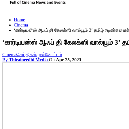
Home
Cinema
‘கார்டியன்ஸ் ஆஃப் தி கேலக்ஸி வால்யூம் 3’ தமிழ் நடிகர்களைக
‘கார்டியன்ஸ் ஆஃப் தி கேலக்ஸி வால்யூம் 3’ த
Cinema
செய்திகள்
முன்னோட்டம்
By
Thiraineedhi Media
On
Apr 25, 2023