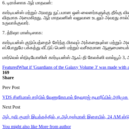
6. டிராக்ஸாக ஆர் மாதவன்:
கார்டியன்ஸ் மற்றும் அவரது நுட்பமான ஒன்-லைனர்களுக்கு தீங்கு வ
விதமாக அமைகிறது. ஆர் மாதவனின் வலுவான உடலும் அவரது சால்ட் அண்
உருவாக்குவார்.
7. த்ரிஷா மான்டிஸாக:
கார்டியன்ஸ் குடும்பத்தைச் சேர்ந்த மிகவும் அக்கறையுள்ள மற்றும் 
எப்போதுமே பக்கத்து வீட்டுப் பெண் மற்றும் வசீகரமான ஆளுமையைக்
மார்வெல் ஸ்டுடியோஸின் கார்டியன்ஸ் ஆஃப் தி கேலக்ஸி வால்யூம் 3, 
Featured
What if 'Guardians of the Galaxy Volume 3' was made with 
169
Share
Prev Post
VDS சினிமாஸ் சார்பில் வேணுகோபால் தேவராஜ் தயாரிப்பில் அறிமுக 
Next Post
ஆர். ரவி குமார் இயக்கத்தில், ஏ.ஆர்.ரஹ்மான் இசையில், 24 AM ஸ்
You might also like
More from author