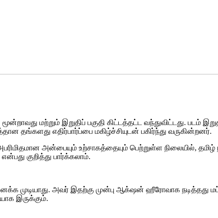
் மூன்றாவது மற்றும் இறுதிப் பகுதி கிட்டத்தட்ட வந்துவிட்டது. படம
தான தங்களது எதிர்பார்ப்பை மகிழ்ச்சியுடன் பகிர்ந்து வருகின்றனர்.
ு அபரிமிதமான அன்பையும் உற்சாகத்தையும் பெற்றுள்ள நிலையில், தமிழ் 
என்பது குறித்து பார்க்கலாம்.
ைக்க முடியாது. அவர் இதற்கு முன்பு ஆக்‌ஷன் ஹீரோவாக நடித்தது மட்
யாக இருக்கும்.