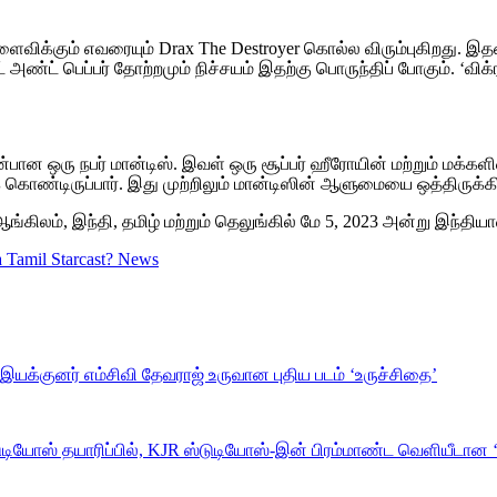
ிளைவிக்கும் எவரையும் Drax The Destroyer கொல்ல விரும்புகிறது. இ
ட் பெப்பர் தோற்றமும் நிச்சயம் இதற்கு பொருந்திப் போகும். ‘விக்ர
அன்பான ஒரு நபர் மான்டிஸ். இவள் ஒரு சூப்பர் ஹீரோயின் மற்றும் மக்
 கொண்டிருப்பார். இது முற்றிலும் மான்டிஸின் ஆளுமையை ஒத்திருக்க
ஆங்கிலம், இந்தி, தமிழ் மற்றும் தெலுங்கில் மே 5, 2023 அன்று இந்த
a Tamil Starcast? News
இயக்குனர் எம்சிவி தேவராஜ் உருவான புதிய படம் ‘உருச்சிதை’
டுடியோஸ் தயாரிப்பில், KJR ஸ்டுடியோஸ்-இன் பிரம்மாண்ட வெளியீடான