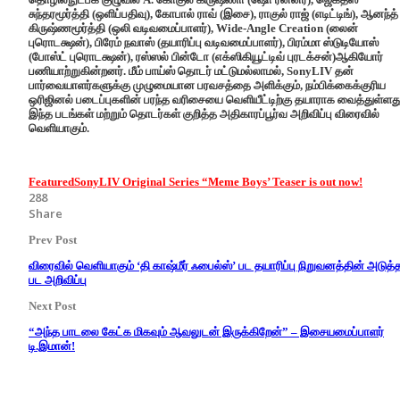
சுந்தரமூர்த்தி (ஒளிப்பதிவு), கோபால் ராவ் (இசை), ராகுல் ராஜ் (எடிட்டிங்), ஆனந்த்
கிருஷ்ணமூர்த்தி (ஒலி வடிவமைப்பாளர்), Wide-Angle Creation (லைன்
புரொடக்ஷன்), பிரேம் நவாஸ் (தயாரிப்பு வடிவமைப்பாளர்), பிரம்மா ஸ்டுடியோஸ்
(போஸ்ட் புரொடக்ஷன்), ரஸ்ஸல் பின்டோ (எக்ஸிகியூட்டிவ் புரடக்சன்)ஆகியோர்
பணியாற்றுகின்றனர். மீம் பாய்ஸ் தொடர் மட்டுமல்லாமல், SonyLIV தன்
பார்வையாளர்களுக்கு முழுமையான பரவசத்தை அளிக்கும், நம்பிக்கைக்குரிய
ஒரிஜினல் படைப்புகளின் பரந்த வரிசையை வெளியீட்டிற்கு தயாராக வைத்துள்ளது
இந்த படங்கள் மற்றும் தொடர்கள் குறித்த அதிகாரப்பூர்வ அறிவிப்பு விரைவில்
வெளியாகும்.
Featured
SonyLIV Original Series “Meme Boys’ Teaser is out now!
288
Share
Prev Post
விரைவில் வெளியாகும் ‘தி காஷ்மீர் ஃபைல்ஸ்’ பட தயாரிப்பு நிறுவனத்தின் அடுத்
பட அறிவிப்பு
Next Post
“அந்த பாடலை கேட்க மிகவும் ஆவலுடன் இருக்கிறேன்” – இசையமைப்பாளர்
டி.இமான்!