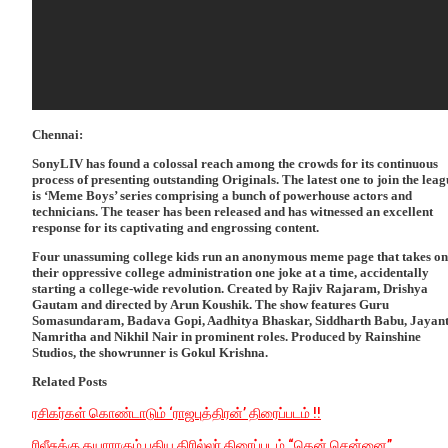
Chennai:
SonyLIV has found a colossal reach among the crowds for its continuous
process of presenting outstanding Originals. The latest one to join the lea
is ‘Meme Boys’ series comprising a bunch of powerhouse actors and
technicians. The teaser has been released and has witnessed an excellent
response for its captivating and engrossing content.
Four unassuming college kids run an anonymous meme page that takes on
their oppressive college administration one joke at a time, accidentally
starting a college-wide revolution. Created by Rajiv Rajaram, Drishya
Gautam and directed by Arun Koushik. The show features Guru
Somasundaram, Badava Gopi, Aadhitya Bhaskar, Siddharth Babu, Jayant
Namritha and Nikhil Nair in prominent roles. Produced by Rainshine
Studios, the showrunner is Gokul Krishna.
Related Posts
ரசிகர்கள் கொண்டாடும் ‘ராஜபுத்திரன்’ திரைப்படம் !!
ரிலீசுக்கு தயாராகும் புதிய திரில்லர் திரைப்படம் “தென் சென்னை”