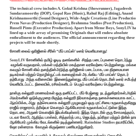
The technical crew includes A. Gokul Krishna (Showrunner), Jagadeesh
Sundaramoorthy (DOP), Gopal Rao (Music), Rahul Raj (Editing), Anand
Krishnamoorthi (Sound Designer), Wide-Angle Creations (Line Productio
Prem Navas (Production Designer), Brahmma Studios (Post Production),
Russell Pinto (Executive Production). Apart from Meme Boys, SonyLIV h
lined up a wide array of promising Originals that will endow absolute
enthrallment to the audiences. The official announcement regarding these
projects will be made shortly.
சோனி லைவ் ஒரிஜினல் சீரிஸ் “மீம் பாய்ஸ்’ டீஸர் வெளியானது!
SonyLIV சோனிலிவ் தமிழ் ஓடிடி தளங்களில் சிறந்த படைப்புகளை தொடர்ந்து
வழங்கி வருவதால், மக்கள் மத்தியில் மகத்தான வரவேற்பை பெற்றுள்ளது. மக்
கவரும் சோனி லிவ் தளத்தின்அடுத்த ஒரிஜினல் படைப்பாக, பல திறமையான
நடிகர்கள் மற்றும் தொழில்நுட்பக் கலைஞர்கள் அடங்கிய ‘மீம் பாய்ஸ்’ தொடர்
தற்போது அந்த வரிசையில் இணைந்துள்ளது. மீம் பாய்ஸ் தொடரின் டீஸர் சமீபத்த
வெளியிடப்பட்ட நிலையில், ரசிகர்களிடம் பெரும் வரவேற்பை பெற்றுள்ளது.
நான்கு கல்லூரி மாணவர்கள் ஒரு தனிப்பட்ட மீம் பேஜ்ஜை நடத்துகிறார்கள்,அதில
அவர்களின் ஒடுக்குமுறை மிகுந்த கல்லூரி நிர்வாகத்தை நகைச்சுவையாக காட்ட
ஆரம்பிக்க, அது தற்செயலாக கல்லூரி முழுவதும் ஒரு புரட்சியை உருவாக்குகிறது
ராஜீவ் ராஜாராம், த்ரிஷ்யா கௌதம் ஆகியோரால் உருவாக்கப்பட்டுள்ள இந்த
தொடரை, அருண் கௌஷிக் இயக்கியுள்ளார். இந்த தொடரில் குரு சோமசுந்தரம்,
படவா கோபி, ஆதித்ய பாஸ்கர், சித்தார்த் பாபு, ஜெயந்த், நம்ரிதா மற்றும் நிகில் நா
ஆகியோர் முக்கிய வேடங்களில் நடித்துள்ளனர். Rainshine Studios தயாரிப்பில்,
ஷோ ரன்னராக கோகுல் கிருஷ்ணா பணியாற்றுகிறார்.
தொழில்நுட்பக் குழுவில் A. கோகுல் கிருஷ்ணா (ஷோ ரன்னர்), ஜெகதீஸ்