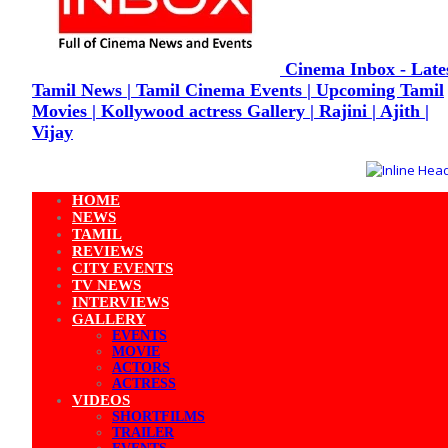
Cinema Inbox - Late
Tamil News | Tamil Cinema Events | Upcoming Tamil
Movies | Kollywood actress Gallery | Rajini | Ajith |
Vijay
HOME
NEWS
TAMIL
REVIEWS
CITY EVENTS
TV NEWS
INTERVIEWS
GALLERY
EVENTS
MOVIE
ACTORS
ACTRESS
VIDEOS
SHORTFILMS
TRAILER