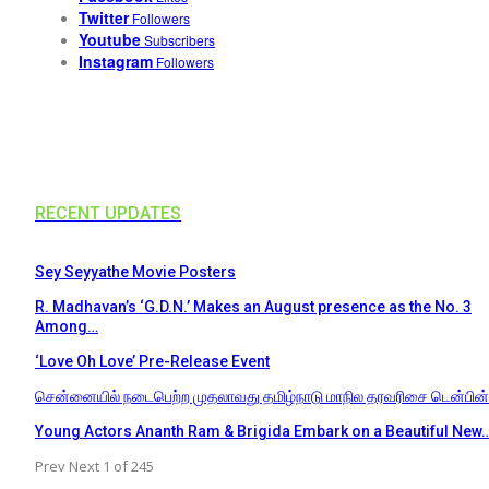
Twitter
Followers
Youtube
Subscribers
Instagram
Followers
RECENT UPDATES
Sey Seyyathe Movie Posters
R. Madhavan’s ‘G.D.N.’ Makes an August presence as the No. 3
Among…
‘Love Oh Love’ Pre-Release Event
சென்னையில் நடைபெற்ற முதலாவது தமிழ்நாடு மாநில தரவரிசை டென்பின
Young Actors Ananth Ram & Brigida Embark on a Beautiful New
Prev
Next
1 of 245