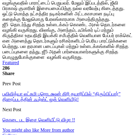
வழங்குவதில் பாராட்டைப் பெறுபவர். மேலும் இப்படத்தில், ஜீவி
பிரகாஷ் குமாரின் இசையமைப்பிற்கு நல்ல வரவேற்பு கிடைத்தது.
ஒட்டு மொத்த நட்சத்திர நடிகர்களின் அட்டகாசமான நடிப்பு
கதைக்கு மேலுமொரு பேரலங்காரமாக அமைந்திருந்தது.
ஜீ5 தொடர்ந்து சிறந்த உள்ளடக்கம் கொண்ட அசல் தொடர்களை
வழங்கி வருகிறது. விலங்கு, அனந்தம், ஃபிங்கர் டிப் மற்றும்
கிருத்திகா உதயநிதி இயக்கி சமீபத்தில் வெளியான பேப்பர் ராக்கெட்
என அனைத்து தொடர்களும் ரசிகர்களிடம் பெரிய பாரட்டுக்களை
பெற்றது. பல தரமான படைப்புகள் மற்றும் உள்ளடக்கங்களில் சிறந்த
படைப்புகளை தந்து, ஜீ5 அதன் பார்வையாளர்களுக்கு சிறந்த
பொழுதுபோக்குகளை வழங்கி வருகிறது.
Featured
286
Share
Prev Post
பவிவித்யா லட்சுமி புரொடக்ஷன் கிரி தயாரிப்பில் “திரும்பிப்பார்”
திரைப்படத்தின் ஃபர்ஸ்ட் லுக் வெளியீடு!
Next Post
கொடை பட இசை வெளியீட்டு விழா !!
You might also like
More from author