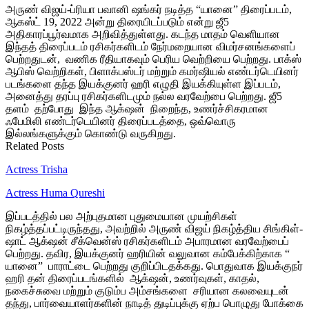
அருண் விஜய்-ப்ரியா பவானி ஷங்கர் நடித்த “யானை” திரைப்படம்,
ஆகஸ்ட் 19, 2022 அன்று திரையிடப்படும் என்று ஜீ5
அதிகாரப்பூர்வமாக அறிவித்துள்ளது. கடந்த மாதம் வெளியான
இந்தத் திரைப்படம் ரசிகர்களிடம் நேர்மறையான விமர்சனங்களைப்
பெற்றதுடன், வணிக ரீதியாகவும் பெரிய வெற்றியை பெற்றது. பாக்ஸ்
ஆபிஸ் வெற்றிகள், பிளாக்பஸ்டர் மற்றும் கமர்ஷியல் எண்டர்டெயினர்
படங்களை தந்த இயக்குனர் ஹரி எழுதி இயக்கியுள்ள இப்படம்,
அனைத்து தரப்பு ரசிகர்களிடமும் நல்ல வரவேற்பை பெற்றது. ஜீ5
தளம் தற்போது இந்த ஆக்‌ஷன் நிறைந்த, உணர்ச்சிகரமான
ஃபேமிலி எண்டர்டெயினர் திரைப்படத்தை, ஒவ்வொரு
இல்லங்களுக்கும் கொண்டு வருகிறது.
Related Posts
Actress Trisha
Actress Huma Qureshi
இப்படத்தில் பல அற்புதமான புதுமையான முயற்சிகள்
நிகழ்த்தப்பட்டிருந்தது, அவற்றில் அருண் விஜய் நிகழ்த்திய சிங்கிள்-
ஷாட் ஆக்‌ஷன் சீக்வென்ஸ் ரசிகர்களிடம் அபாரமான வரவேற்பைப்
பெற்றது. தவிர, இயக்குனர் ஹரியின் வலுவான கம்பேக்கிற்காக “
யானை” பாராட்டை பெற்றது குறிப்பிடதக்கது. பொதுவாக இயக்குநர்
ஹரி தன் திரைப்படங்களில் ஆக்‌ஷன், உணர்வுகள், காதல்,
நகைச்சுவை மற்றும் குடும்ப அம்சங்களை சரியான கலவையுடன்
தந்து, பார்வையாளர்களின் நாடித் துடிப்புக்கு ஏற்ப பொழுது போக்கை