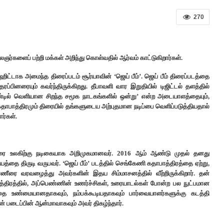
270
ஞர்களைப் பற்றி மக்கள் அறிந்து கொள்வதில் ஆர்வம் காட்டுகிறார்கள்.
ட்டாக அமைந்த திரைப்படம் சூர்யாவின் ‘ஜெய் பீம்’. ஜெய் பீம் திரைப்படத்தை
்பினரையும் கவர்ந்திருக்கிறது. தீபாவளி வார இறுதியில் டிஜிட்டல் தளத்தில்
ண்டில் வெளியான சிறந்த சமூக நாடகங்களில் ஒன்று’ என்ற அடையாளத்தையும்,
 கதாபாத்திரமும் திரையில் தங்களுடைய அற்புதமான நடிப்பை வெளிப்படுத்தியதால்
ர்கள்.
திரை உலகிற்கு நடிகையாக அறிமுகமானவர். 2016 ஆம் ஆண்டு முதல் தனது
தயத்தை திருடி வருபவர். ‘ஜெய் பீம்’ படத்தில் செங்கேணி கதாபாத்திரத்தை ஏற்று,
ீரை வரவழைத்து அவர்களின் இதய சிம்மாசனத்தில் வீற்றிருக்கிறார். தன்
த்திரத்தில், அப்பெண்ணின் உணர்ச்சிகள், உரையாடல்கள் போன்ற பல நுட்பமான
ை உண்மையானதாகவும், நம்பக்கூடியதாகவும் பார்வையாளர்களுக்கு கடத்தி
ன் படைப்பின் ஆன்மாவாகவும் அவர் திகழ்ந்தார்.