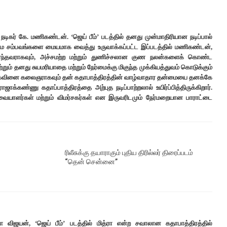
டிகர் கே. மணிகண்டன். ‘ஜெய் பீம்’ படத்தில் தனது முன்மாதிரியான நடிப்பால்
உண்மை சம்பவங்களை மையமாக வைத்து உருவாக்கப்பட்ட இப்படத்தில் மணிகண்டன்,
 சேர்ந்தவராகவும், அச்சமற்ற மற்றும் துணிச்சலான குண நலன்களைக் கொண்ட
மற்றும் தனது சுயமரியாதை மற்றும் நேர்மைக்கு மிகுந்த முக்கியத்துவம் கொடுக்கும்
யான கைவினை கலைஞராகவும் தன் கதாபாத்திரத்தின் வாழ்வாதார தன்மையை தனக்கே
க்கண்ணு கதாப்பாத்திரத்தை அற்புத நடிப்பாற்றலால் உயிர்ப்பித்திருக்கிறார்.
வையாளர்கள் மற்றும் விமர்சகர்கள் என இருவரிடமும் நேர்மறையான பாராட்டை
ரிலீசுக்கு தயாராகும் புதிய திரில்லர் திரைப்படம்
“தென் சென்னை”
ிஜயன், ‘ஜெய் பீம்’ படத்தில் மித்ரா என்ற சவாலான கதாபாத்திரத்தில்