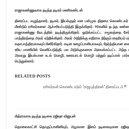
ராஜாகண்ணுவாக நடித்த நடிகர் மணிகண்டன்
திரைப்பட எழுத்தாளர், நடிகர், இயக்குநர் என பன்முக திறமை கொண்டவர் ந
மீண்டும் ரசிகர்களை ஆச்சரியப்படுத்தி இருக்கிறார். 90களில் நடந்த 
ராஜாகண்ணு வேடத்தில் நடித்திருக்கிறார். ஒடுக்கப்பட்ட சமூகத்தை
பாத்திரத்தை அவர் ஏற்றிக்கிறார். அவர் அநீதிக்கு எதிராக நிற்கும் தைரியம் 
கதாபாத்திரமாகவும் மிளிர்கிறார். கடின உழைப்பாளியாகவும், நேர்த்தி
உரிய பாணியில் வெளிப்படுத்தி, பல அடுக்குகளாக அமைக்கப்பட்ட அந்த ராஜா
அவரது இயல்பான உடல் மொழி, உரையாடல் மொழி மற்றும் நடிப்பால் பார்
பெற்றுள்ளார்.
RELATED POSTS
ரசிகர்கள் கொண்டாடும் ‘ராஜபுத்திரன்’ திரைப்படம் !!
மித்ராவாக நடித்த நடிகை ரஜிஷா விஜயன்
தொலைகாட்சி தொகுப்பாளினியும், அழகான இளம் நடிகையுமான ரஜிஷா வ