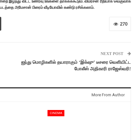
ன்றை இழந்து விட்ட உணர்வு உங்களை தாக்கக்கூடும். விமர்சன ரீதியாக வெகுவாக
லர் படத்தை அமேசான் பிரைம் வீடியோவில் கண்டு ரசிக்கலாம்.
270
NEXT POST
ஐந்து மொழிகளில் தயாராகும் ‘இக்‌ஷு’ டீசரை வெளியிட்ட
போலீஸ் அதிகாரி ராஜேஸ்வரி!
More From Author
CINEMA