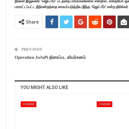
நீங்கள் இதுவரை ‘ஜெய் பீம்’ படத்தை பார்க்கவில்லை என்றால்.. எதையோ ஒ
பாராட்டப்பட்ட நீதிமன்றத்தை மையப்படுத்திய இந்த ‘ஜெய் பீம்’ என்ற திரில்
Share
PREV POST
Operation JuJuPi திரைப்பட விமர்சனம்
YOU MIGHT ALSO LIKE
CINEMA
CINEMA