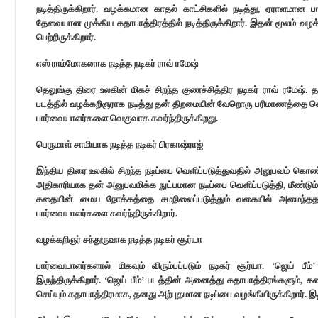
நடித்திருக்கிறார். வழக்கமான காதல் காட்சிகளில் நடித்து, ஏராளமான ப
தேவையான முக்கிய கதாபாத்திரத்தில் நடித்திருக்கிறார். இதன் மூலம் வழ
பெற்றிருக்கிறார்.
எஸ் ராம்மோகனாக நடித்த நடிகர் ராவ் ரமேஷ்
தெலுங்கு திரை உலகின் மிகச் சிறந்த குணச்சித்திர நடிகர் ராவ் ரமேஷ். த
படத்தில் வழக்கறிஞராக நடித்து தன் திறமையின் வேறொரு பரிமாணத்தை வெள
பார்வையாளர்களை வெகுவாக கவர்ந்திருக்கிறது.
பெருமாள் சாமியாக நடித்த நடிகர் பிரகாஷ்ராஜ்
இந்திய திரை உலகில் சிறந்த நடிப்பை வெளிப்படுத்துவதில் அனுபவம் கொண்ட 
அதிகாரியாக தன் அனுபவமிக்க நுட்பமான நடிப்பை வெளிப்படுத்தி, மீண்டும
கதையின் மைய நோக்கத்தை சமநிலைப்படுத்தும் வகையில் அமைந்ததா
பார்வையாளர்களை கவர்ந்திருக்கிறார்.
வழக்கறிஞர் சந்துருவாக நடித்த நடிகர் சூர்யா
பார்வையாளர்களால் மிகவும் விரும்பப்படும் நடிகர் சூர்யா. ‘ஜெய் பீ
இருந்திருக்கிறார். ‘ஜெய் பீம்’ படத்தின் அனைத்து கதாபாத்திரங்களும
செய்யும் கதாபாத்திரமாக, தனது அற்புதமான நடிப்பை வழங்கியிருக்கிறார். இது