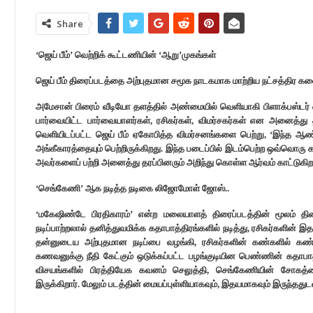
Share
‘ஜெய் பீம்’ வெற்றிக் கூட்டணியின் ‘ஆறு’முகங்கள்
ஜெய் பீம் திரைப்படத்தை அற்புதமான சமூக நாடகமாக மாற்றிய நட்சத்திர கலை
அமேசான் பிரைம் வீடியோ தளத்தில் அண்மையில் வெளியாகி பிளாக்பஸ்டர் ஹி
பார்வையிட்ட பார்வையாளர்கள், ரசிகர்கள், விமர்சகர்கள் என அனைத்து தரப
வெளியிடப்பட்ட ஜெய் பீம் ஏகோபித்த விமர்சனங்களை பெற்று, ‘இந்த ஆ
அங்கீகாரத்தையும் பெற்றிருக்கிறது. இந்த படைப்பில் இடம்பெற்ற ஒவ்வொரு
அவர்களைப் பற்றி அனைத்து தரப்பினரும் அறிந்து கொள்ள ஆர்வம் காட்டுகிறா
‘செங்கேணி’ ஆக நடித்த நடிகை லிஜோமோள் ஜோஸ்..
‘மகேஷிண்டே பிரதிகாரம்’ என்ற மலையாளத் திரைப்படத்தின் மூலம் 
நடிப்பாற்றலால் தனித்துவமிக்க கதாபாத்திரங்களில் நடித்து, ரசிகர்களின் இ
தன்னுடைய அற்புதமான நடிப்பை வழங்கி, ரசிகர்களின் கண்களில் கண்ண
கணவனுக்கு நீதி கேட்கும் ஒடுக்கப்பட்ட பழங்குடியின பெண்ணின் கதாபா
விசயங்களில் பிரத்தியேக கவனம் செலுத்தி, செங்கேணியின் சோகத்த
இருக்கிறார். மேலும் படத்தின் மையப்புள்ளியாகவும், இதயமாகவும் இருந்ததுட