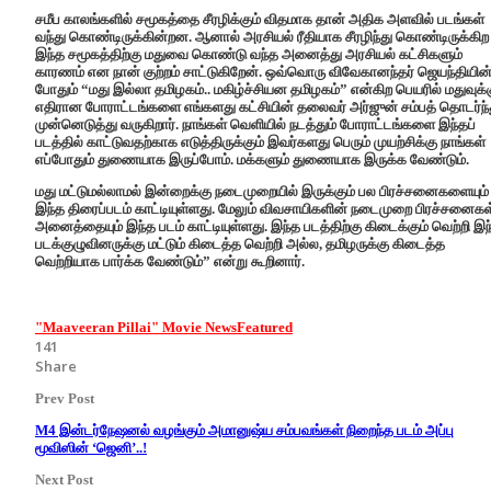
சமீப காலங்களில் சமூகத்தை சீரழிக்கும் விதமாக தான் அதிக அளவில் படங்கள்
வந்து கொண்டிருக்கின்றன. ஆனால் அரசியல் ரீதியாக சீரழிந்து கொண்டிருக்கிற
இந்த சமூகத்திற்கு மதுவை கொண்டு வந்த அனைத்து அரசியல் கட்சிகளும்
காரணம் என நான் குற்றம் சாட்டுகிறேன். ஒவ்வொரு விவேகானந்தர் ஜெயந்தியின
போதும் “மது இல்லா தமிழகம்.. மகிழ்ச்சியன தமிழகம்” என்கிற பெயரில் மதுவுக்
எதிரான போராட்டங்களை எங்களது கட்சியின் தலைவர் அர்ஜுன் சம்பத் தொடர்ந்
முன்னெடுத்து வருகிறார். நாங்கள் வெளியில் நடத்தும் போராட்டங்களை இந்தப்
படத்தில் காட்டுவதற்காக எடுத்திருக்கும் இவர்களது பெரும் முயற்சிக்கு நாங்கள்
எப்போதும் துணையாக இருப்போம். மக்களும் துணையாக இருக்க வேண்டும்.
மது மட்டுமல்லாமல் இன்றைக்கு நடைமுறையில் இருக்கும் பல பிரச்சனைகளையும்
இந்த திரைப்படம் காட்டியுள்ளது. மேலும் விவசாயிகளின் நடைமுறை பிரச்சனைகள
அனைத்தையும் இந்த படம் காட்டியுள்ளது. இந்த படத்திற்கு கிடைக்கும் வெற்றி இந
படக்குழுவினருக்கு மட்டும் கிடைத்த வெற்றி அல்ல, தமிழருக்கு கிடைத்த
வெற்றியாக பார்க்க வேண்டும்” என்று கூறினார்.
"Maaveeran Pillai" Movie News
Featured
141
Share
Prev Post
M4 இன்டர்நேஷனல் வழங்கும் அமானுஷ்ய சம்பவங்கள் நிறைந்த படம் அப்பு
மூவிஸின் ‘ஜெனி’..!
Next Post