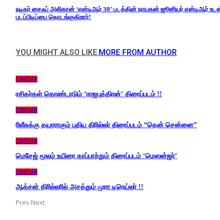
நடிகர் சைஃப் அலிகான் ‘என்டிஆர் 30’ படத்தின் நாயகன் ஜூனியர் என்டிஆர் உடன
படப்பிடிப்பை தொடங்குகிறார்!
YOU MIGHT ALSO LIKE
MORE FROM AUTHOR
CINEMA
ரசிகர்கள் கொண்டாடும் ‘ராஜபுத்திரன்’ திரைப்படம் !!
CINEMA
ரிலீசுக்கு தயாராகும் புதிய திரில்லர் திரைப்படம் “தென் சென்னை”
CINEMA
மெசேஜ் மூலம் உயிரை காப்பாற்றும் திரைப்படம் ‘மெஸன்ஜர்’
CINEMA
ஆக்சன் திரில்லரில் அசத்தும் முரா டிரெய்லர் !!
Prev
Next