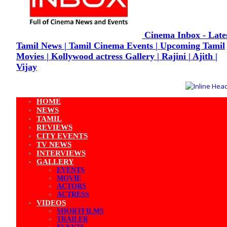
Cinema Inbox - Late
Tamil News | Tamil Cinema Events | Upcoming Tamil
Movies | Kollywood actress Gallery | Rajini | Ajith |
Vijay
HOME
NEWS
TAMIL
REVIEWS
CITY EVENTS
TV NEWS
INTERVIEWS
GALLERY
EVENTS
MOVIE
ACTORS
ACTRESS
VIDEOS
SHORTFILMS
TRAILER