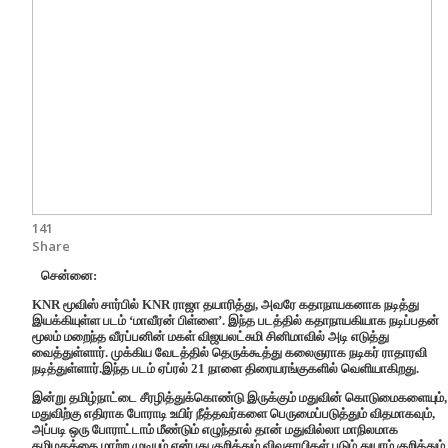
141
Share
சென்னை:
KNR மூவிஸ் சார்பில் KNR ராஜா தயாரித்து, அவரே கதாநாயகனாக நடித்து
இயக்கியுள்ள படம் ‘மாவீரன் பிள்ளை’. இந்த படத்தில் கதாநாயகியாக நடிப்பதன்
மூலம் மறைந்த வீரப்பனின் மகள் விஜயலட்சுமி சினிமாவில் அடி எடுத்து
வைத்துள்ளார். முக்கிய வேடத்தில் தெருக்கூத்து கலைஞராக நடிகர் ராதாரவி
நடித்துள்ளார்.இந்த படம் ஏப்ரல் 21 நாளை திரையரங்குகளில் வெளியாகிறது.
இன்று தமிழ்நாட்டை சீரழித்துக்கொண்டு இருக்கும் மதுவின் கொடுமைகளையும்,
மதுவிற்கு எதிராக போராடி உயிர் நீத்தவர்களை பெருமைப்படுத்தும் விதமாகவும்,
அப்படி ஒரு போராட்டாம் மீண்டும் எழுந்தால் தான் மதுவில்லா மாநிலமாக
தமிழகத்தை மாற்ற முடியும் என்பது குறித்தும் விவசாயிகள் படும் துயரம் குறித்தும்