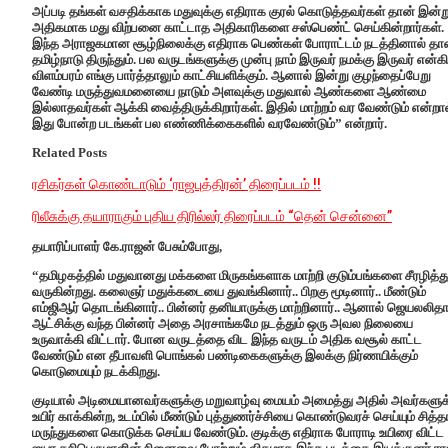
அப்படி தங்கள் வசதிக்காக மதுவுக்கு எதிராக குரல் கொடுத்தவர்கள் தான் இன்ற
அதிகமாக மது விற்பனை காட்டாத அதிகாரிகளை சஸ்பெண்ட் செய்கின்றார்கள்.
இந்த அராஜகமான சூழ்நிலைக்கு எதிராக பெண்கள் போராட்டம் நடத்தினால் தா
தமிழ்நாடு திருந்தும். பல வருடங்களுக்கு முன்பு நாம் இருவர் நமக்கு இருவர் என்க
விளம்பரம் எங்கு பார்த்தாலும் காட்சியளிக்கும். ஆனால் இன்று குழந்தைப்பேறு
வேண்டி மருத்துவமனையை நாடும் அளவுக்கு மதுவால் ஆண்களை ஆண்மை
இல்லாதவர்கள் ஆக்கி வைத்திருக்கிறார்கள். இதில் மாற்றம் வர வேண்டும் என்றா
இது போன்ற படங்கள் பல எண்ணிக்கைகளில் வரவேண்டும்” என்றார்.
Related Posts
ரசிகர்கள் கொண்டாடும் ‘ராஜபுத்திரன்’ திரைப்படம் !!
ரிலீசுக்கு தயாராகும் புதிய திரில்லர் திரைப்படம் “தென் சென்னை”
தயாரிப்பாளர் கே.ராஜன் பேசும்போது,
“தமிழகத்தில் மதுவானது மக்களை மிருகங்களாக மாற்றி குடும்பங்களை சீரழித்த
வருகின்றது. கலைஞர் மதுக்கடையை துவங்கினார்.. பிறகு மூடினார்.. மீண்டும்
எம்ஜிஆர் தொடங்கினார்.. பின்னர் தனியாருக்கு மாற்றினார்.. ஆனால் ஜெயலலித
ஆட்சிக்கு வந்த பின்னர் அதை அரசாங்கமே நடத்தும் ஒரு அவல நிலையை
உருவாக்கி விட்டார். போன வருடத்தை விட இந்த வருடம் அதிக வசூல் காட்ட
வேண்டும் என தீபாவளி பொங்கல் பண்டிகைகளுக்கு இலக்கு நிர்ணயிக்கும்
கொடுமையும் நடக்கிறது.
குடியால் அடிமையானவர்களுக்கு மறுவாழ்வு மையம் அமைத்து அதில் அவர்களுக
உயிர் காக்கின்ற, உடம்பில் மீண்டும் புத்துணர்ச்சியை கொண்டுவரச் செய்யும் சித்த
மருந்துகளை கொடுக்க செய்ய வேண்டும். குடிக்கு எதிராக போராடி உயிரை விட்ட