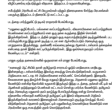
விழிப்புணர்வு ஏற்படுத்தும் விதமாக இந்தப்படம் உருவாகியுள்ளது..
சமீபத்தில் அரசியல் கட்சி பிரமுகர்கள் மற்றும் திரையுலகை சேர்ந்த பிரபலங்கள்
பலருக்கு இந்தப்படம் திரையிட்டு காட்டப்பட்டது.
படத்தை பார்த்துவிட்டு நடிகர் ராதாரவி பேசும்போது,
“மதுவை ஒழிப்போம்.. மக்களை காப்பாற்றுவோம்.. விவசாயிகளை காப்பாற்றுவோம்
பெண்களை காப்பாற்றுவோம் என ஒரு நல்ல கருத்தை இதில் சொல்லி
இருக்கிறார்கள். இந்த படத்தில் நானும் ஒரு கதாபாத்திரத்தில் நடித்துள்ளேன். பட
பார்க்கும்போது இது நான் நடித்த படமா என ஆச்சரியப்படும் அளவுக்கு ஒரு
மாறுதலாக இருக்கிறது. தண்ணீர் எவ்வளவு நல்லது ஆனால் டாஸ்மாக் நல்லதல்ல
என்பதை தான் இதில் காட்டியிருக்கிறார்கள்.. இது ஒவ்வொருவரும் பார்க்க
வேண்டிய படம்” என்றார்.
பாஜக மூத்த தலைவர்களில் ஒருவரான எச்.ராஜா பேசும்போது,
“கலைஞர் ஆட்சியில் தான் தமிழ்நாடு சாராயம் ஓடும் மாநிலமாக மாறியது.
இன்றைக்கு டாஸ்மாக்கிற்கு இலக்கு வைத்து செயல்படுகிறார்கள். வருமானம்
அதிகமாக காட்டாத 40 அதிகாரிகளை சஸ்பெண்ட் செய்கின்றனர். இதைவிட
கேவலமான ஒரு நிகழ்ச்சி வேறு எதுவும் இருக்காது. அதனால் மதுவை ஒழிக்க
வேண்டும் என்கிற நோக்கில் உருவாகி இருக்கும் இந்த படத்தை, தங்கள் வீட்டில் உ
ஆண்கள் தடுத்தாலும் பெண்கள் கட்டாயம் சென்று பார்க்க வேண்டும். தமிழகம்
எந்த அளவுக்கு மதுவால் தரம் தாழ்ந்து போயிருக்கிறது என்று சொன்னால்,
ஏற்கனவே சகோதரி கனிமொழி தமிழ்நாட்டில் இளம் விதவைகள் அதிகம்
இருக்கிறார்கள் காரணம் இளைஞர்கள் அனைவரும் குடித்து செத்துப் போய்
விடுகிறார்கள் அதனால் தமிழ்நாட்டில் மதுவிலக்கு கொண்டுவர வேண்டும் என
அவர்களே ஒரு சமயத்தில் குரல் கொடுத்தார்கள்.