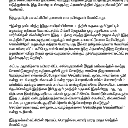
ஐயா சசிபெருமாளின் நினைவை போற்றும் விதமாக இந்த படத்தை இயக்குனர் ர
எடுத்துள்ளார். இது போன்ற படங்களுக்கு அரசாங்கத்தின் ஆதரவு வேண்டும்” என
பேசினார்.
இந்து தமிழர் நல கட்சியின் தலைவர் ராம ரவிக்குமார் பேசும்போது,
“இன்று நாம் பார்த்த இந்த மாவீரன் பிள்ளை படத்தின் கருவை தமிழ்நாட்டில்
மதுவுக்கு எதிரான போராட்டத்தில் அக்னி நெருப்பின் ஒரு பகுதியாக நான்
பார்க்கிறேன். மிகச்சிறப்பாக இந்த படத்தை எடுத்த இயக்குனர் ராஜாவுக்கும் இந்
படத்தில் சிறப்பாக நடித்தவர்களுக்கும் என்னுடைய பாராட்டுகளை தெரிவித்துக்
கொள்கிறேன். மதுவுக்கு எதிராக போராடி மது இல்லா தமிழகம் உருவாக வேண்டும
என உயிரை விட்ட சசிபெருமாள் போன்றவர்களை இந்த அரசாங்கத்திற்கு தெரியாத
மதுவினை விற்று அதன் மூலம் வருமானம் பார்க்கும் ருசிபெருமாள்களை மட்டும் த
இவர்களுக்கு தெரியும்.
அப்படி மதுரவிற்காக உயிரை விட்ட சசிபெருமாளின் இறுதி ஊர்வலத்தில் கலந்து
கொண்டு மதுவுக்கு எதிராக ஓங்கி குரல் கொடுத்த வைகோ திருமாவளவன்
போன்றவர்கள் எல்லாம் இப்போது என்ன செய்கிறார்கள்.. மூடு டாஸ்மாக்கை மூடு
என்று பாடல் எழுதிய கோவன் போன்ற சமூக போராளிகள் எங்கே போனார்கள் ?
பள்ளியில் படிக்கும் மாணவன் பாஸ்மார்க் வாங்குகிறார்களோ இல்லையோ, டாஸ்மார
தேடிச்செல்லும் இழிநிலை இன்று தமிழகத்தில் உருவாகி இருக்கிறது. மது, மது
விற்பனை இவற்றிற்கு எதிராக மக்கள் ஒரு புரட்சி செய்ய வேண்டும் என்கிற கருத
இந்த படத்தில் வலியுறுத்தியதற்காகவும் விவசாயத்தின் அவசியம், விவசாயிகள்
படக்கூடிய துயரங்கள், குடிநீரின் அவசியம் ஆகியவற்றையும் எடுத்துச்
சொன்னதற்காகவும் என்னுடைய வாழ்த்துக்களை தெரிவித்துக் கொள்கிறேன்”
என்று கூறினார்.
இந்து மக்கள் கட்சியின் அமைப்பு பொதுச்செயலாளர் பாரத மாதா செந்தில்
பேசும்போது,