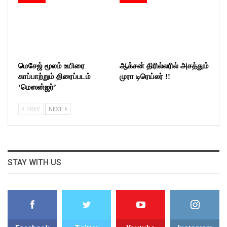
மெசேஜ் மூலம் உயிரை
ஆக்சன் திரில்லரில் அசத்தும்
காப்பாற்றும் திரைப்படம்
முரா டிரெய்லர் !!
‘மெஸன்ஜர்’
PREV
NEXT
STAY WITH US