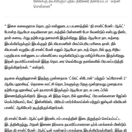
ரிலீசுக்கு தயாராகும் புதிய திரில்லர் திரைப்படம் “தென்
சென்னை”
” இசை கலைஞராக தொடரும் என்னுடைய பயணத்தில் ‘தி சான்ட்மேன்: ஆக்ட்’
போன்ற ஆடியோ வடிவிலான நாடகத்தில் பின்னணி பேச வேண்டும் என்பது நீண்ட
நாள் கனவு. அது தற்போது நனவாகி இருக்கிறது. இந்த ஆடியோ நாடகத்தை
இயக்கியிருக்கும் இயக்குநர் நீல் கியாமனின் மிகப்பெரிய ரசிகை நான். நீல்
கியாமன் எழுதிய தி சான்ட்மேன் எனும் ஆடியோ நாடகத் தொடரில் ஒரு சிறிய
பகுதியாக என்னுடைய பங்களிப்பை வழங்கியிருப்பது மகிழ்ச்சியாக இருக்கிறது.
இதன் தயாரிப்பாளர்கள் இந்த தொடரை வெவ்வேறு தளங்களில் பிரபலப்படுத்தி
இருக்கிறார்கள். ” என்றார்.
நடிகை ஸ்ருதிஹாசன் இதற்கு முன்னதாக ‘ட்ரெட் ஸ்டோன்’ மற்றும் ‘ஃப்ரோசன் 2’
ஆகிய ஹாலிவுட் தொலை காட்சி தொடர்களுக்கு பிறகு மூன்றாவது முறையாக
தற்போது ஹாலிவுட்டில் தயாராகி இருக்கும் ஆடியோ நாடக படைப்பில்
இணைந்திருக்கிறார். இவருடன் இந்த தொடரில் ஹாலிவுட் பிரபலங்களான ஜேம்ஸ்
மெக்அவோய், கேட் இன்னிங்ஸ், மிரியம் மார்க்கோய்ல்ஸ் மற்றும் ஜஸ்டின் விவியன்
பாண்ட் ஆகியோர் நடித்திருக்கிறார்கள்.
தி சான்ட்மேன்: ஆக்ட்டின் இரண்டாம் பாகத்தின் இடைநிறுத்தம் செய்யப்பட்ட
இடத்திலிருந்து, அதன் இணை நிர்வாக தயாரிப்பாளரான டிர்க் மாக்ஸால் மீண்டும்
இந்த தி சான்ட்மேன்: ஆக்ட்டின் மூன்றாம் பாகத்தை இயக்கியிருக்கிறார். இந்த தி