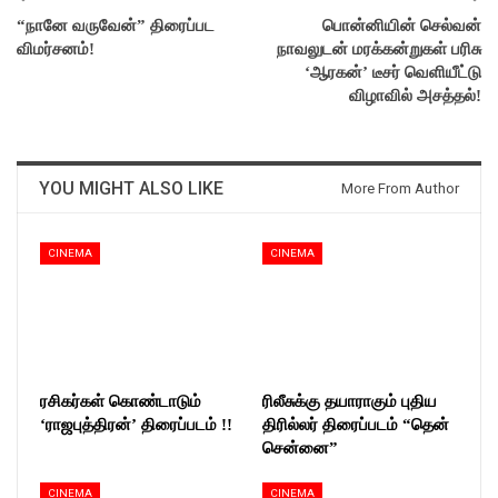
“நானே வருவேன்” திரைப்பட
பொன்னியின் செல்வன்
விமர்சனம்!
நாவலுடன் மரக்கன்றுகள் பரிசு
‘ஆரகன்’ டீசர் வெளியீட்டு
விழாவில் அசத்தல்!
YOU MIGHT ALSO LIKE
More From Author
CINEMA
CINEMA
ரசிகர்கள் கொண்டாடும்
ரிலீசுக்கு தயாராகும் புதிய
‘ராஜபுத்திரன்’ திரைப்படம் !!
திரில்லர் திரைப்படம் “தென்
சென்னை”
CINEMA
CINEMA