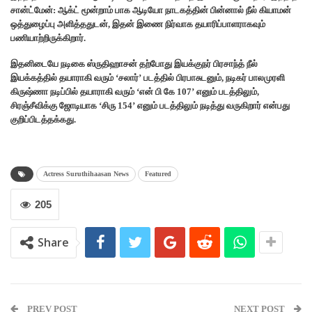
சான்ட்மேன்: ஆக்ட் மூன்றாம் பாக ஆடியோ நாடகத்தின் பின்னால் நீல் கியாமன்
ஒத்துழைப்பு அளித்ததுடன், இதன் இணை நிர்வாக தயாரிப்பாளராகவும்
பணியாற்றிருக்கிறார்.
இதனிடையே நடிகை ஸ்ருதிஹாசன் தற்போது இயக்குநர் பிரசாந்த் நீல்
இயக்கத்தில் தயாராகி வரும் ‘சலார்’ படத்தில் பிரபாசுடனும், நடிகர் பாலமுரளி
கிருஷ்ணா நடிப்பில் தயாராகி வரும் ‘என் பி கே 107’ எனும் படத்திலும்,
சிரஞ்சீவிக்கு ஜோடியாக ‘சிரு 154’ எனும் படத்திலும் நடித்து வருகிறார் என்பது
குறிப்பிடத்தக்கது.
Actress Suruthihaasan News
Featured
205
Share
PREV POST
NEXT POST