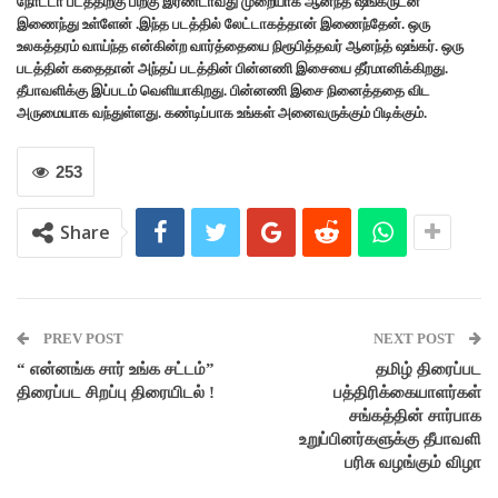
நோட்டா படத்திற்கு பிறகு இரண்டாவது முறையாக ஆனந்த் ஷங்கருடன்
இணைந்து உள்ளேன் .இந்த படத்தில் லேட்டாகத்தான் இணைந்தேன். ஒரு
உலகத்தரம் வாய்ந்த என்கின்ற வார்த்தையை நிரூபித்தவர் ஆனந்த் ஷங்கர். ஒரு
படத்தின் கதைதான் அந்தப் படத்தின் பின்னணி இசையை தீர்மானிக்கிறது.
தீபாவளிக்கு இப்படம் வெளியாகிறது. பின்னணி இசை நினைத்ததை விட
அருமையாக வந்துள்ளது. கண்டிப்பாக உங்கள் அனைவருக்கும் பிடிக்கும்.
253
Share
PREV POST
NEXT POST
“ என்னங்க சார் உங்க சட்டம்”
தமிழ் திரைப்பட
திரைப்பட சிறப்பு திரையிடல் !
பத்திரிக்கையாளர்கள்
சங்கத்தின் சார்பாக
உறுப்பினர்களுக்கு தீபாவளி
பரிசு வழங்கும் விழா