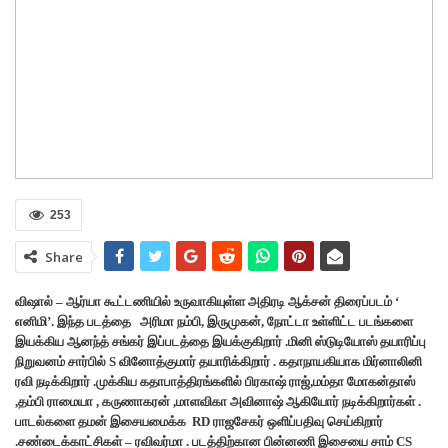
253
Share
விஷால் – ஆர்யா கூட்டணியில் உருவாகியுள்ள அதிரடி ஆக்சன் திரைப்படம் ‘
எனிமி’. இந்த படத்தை அரிமா நம்பி, இருமுகன், நோட்டா உள்ளிட்ட படங்களை
இயக்கிய ஆனந்த் சங்கர் இப்படத்தை இயக்குகிறார் .மினி ஸ்டுடியோஸ் தயாரிப்பு
நிறுவனம் சார்பில் S வினோத்குமார் தயாரிக்கிறார் . கதாநாயகியாக மிர்னாலினி
ரவி நடிக்கிறார் .முக்கிய கதாபாத்திரங்களில் பிரகாஷ் ராஜ்,மம்தா மோகன்தாஸ்
,தம்பி ராமையா , கருணாகரன் ,மாளவிகா அவினாஷ் ஆகியோர் நடிக்கிறார்கள் .
பாடல்களை தமன் இசையமைக்க RD ராஜசேகர் ஒளிப்பதிவு செய்கிறார்
.சண்டைக்காட்சிகள் – ரவிவர்மா . படத்திற்கான பின்னணி இசையை சாம் CS