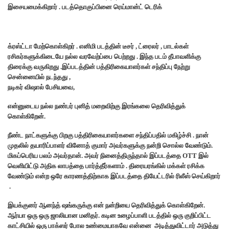
இசையமைக்கிறார் . படத்தொகுப்பினை ரெய்மான்ட் டெரிக்
க்ரஸ்ட்டா மேற்கொள்கிறர் . எனிமி படத்தின் டீசர் , ட்ரைலர் , பாடல்கள்
ரசிகர்களுக்கிடையே நல்ல வரவேற்ப்பை பெற்றது . இந்த படம் தீபாவளிக்கு
திரைக்கு வருகிறது .இப்படத்தின் பத்திரிகையாளர்கள் சந்திப்பு நேற்று
சென்னையில் நடந்தது ,
நடிகர் விஷால் பேசியவை,
என்னுடைய நல்ல நண்பர் புனித் மறைவிற்கு இரங்கலை தெரிவித்துக்
கொள்கிறேன்.
நீண்ட நாட்களுக்கு பிறகு பத்திரிகையாளர்களை சந்திப்பதில் மகிழ்ச்சி . நான்
முதலில் தயாரிப்பாளர் வினோத் குமார் அவர்களுக்கு நன்றி சொல்ல வேண்டும்.
மிகப்பெரிய பலம் அவர்தான். அவர் நினைத்திருந்தால் இப்படத்தை OTT இல்
வெளியிட்டு அதிக லாபத்தை பார்த்தீர்களாம் . திரையரங்கில் மக்கள் ரசிக்க
வேண்டும் என்ற ஒரே காரணத்திற்காக இப்படத்தை தியேட்டரில் ரிலீஸ் செய்கிறார்
.
இயக்குனர் ஆனந்த் ஷங்கருக்கு என் நன்றியை தெரிவித்துக் கொள்கிறேன்.
ஆர்யா ஒரு ஒரு ஜாலியான மனிதர். கடின உழைப்பாளி படத்தில் ஒரு குறிப்பிட்ட
காட்சியில் ஒரு பாக்ஸர் போல உண்மையாகவே என்னை அடித்துவிட்டார் அடுத்து