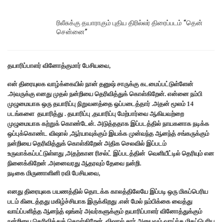
ரிலீசுக்கு தயாராகும் புதிய திரில்லர் திரைப்படம் “தென்
சென்னை”
தயாரிப்பாளர் வினோத்குமார் பேசியவை,
என் திரையுலக வாழ்க்கையில் நான் தனுஷ் சாருக்கு கடமைப்பட்டுள்ளேன்
.அவருக்கு எனது முதல் நன்றியை தெரிவித்துக் கொள்கிறேன். என்னை நம்பி
முழுமையாக ஒரு தயாரிப்பு நிறுவனத்தை ஒப்படைத்தார் .அதன் மூலம் 14
படங்களை தயாரித்து . தயாரிப்பு ,தயாரிப்பு மேற்பார்வை ஆகியவற்றை
முழுமையாக கற்றுக் கொண்டேன். அடுத்ததாக இப்படத்தில் நாயகனாக நடிக்க
ஒப்புக்கொண்ட விஷால் ,ஆர்யாவுக்கும் இயக்க முன்வந்த ஆனந்த் சங்கருக்கும்
நன்றியை தெரிவித்துக் கொள்கிறேன் அதிக செலவில் இப்படம்
உருவாக்கப்பட்டுள்ளது ,அதற்கான ரிசல்ட் இப்படத்தின் வெளியீட்டில் தெரியும் என
நினைக்கிறேன் .அனைவரது ஆதரவும் தேவை நன்றி.
நடிகை மிருணாளினி ரவி பேசியவை,
எனது திரையுலக பயணத்தில் தொடக்க காலத்திலேயே இப்படி ஒரு மிகப்பெரிய
படம் கிடைத்தது மகிழ்ச்சியாக இருக்கிறது .என் மேல் நம்பிக்கை வைத்து
வாய்ப்பளித்த ஆனந்த் ஷங்கர் அவர்களுக்கும் தயாரிப்பாளர் வினோத்துக்கும்
நன்றியை தெரிவித்துக் கொள்கிறேன். விஷால் சார் அனுபவம் வாய்ந்த மிகப்பெரிய