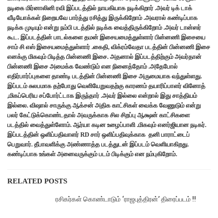
நடிகை மிர்னாலினி ரவி இப்படத்தில் நாயகியாக நடிக்கிறார் .அவர் டிக் டாக்
வீடியோக்கள் நிறையவே பார்த்து ரசித்து இருக்கிறோம் .அவரால் கண்டிப்பாக
நடிக்க முடியும் என்று நம்பி படத்தில் நடிக்க வைத்திருக்கிறோம் .அவர் டான்ஸர்
கூட. இப்படத்தின் பாடல்களை தமன் இசையமைத்துள்ளார் பின்னணி இசையை
சாம் சி எஸ் இசையமைத்துள்ளார் .கைதி, விக்ரம்வேதா படத்தின் பின்னணி இசை
எனக்கு மிகவும் பிடித்த பின்னணி இசை. அதனால் இப்படத்திற்கும் அவர்தான்
பின்னணி இசை அமைக்க வேண்டும் என நினைத்தோம் .அதேபோல்
எதிர்பார்ப்புகளை தாண்டி படத்தின் பின்னணி இசை அருமையாக வந்துள்ளது.
இப்படம் சுலபமாக தற்போது வெளியேறுவதற்கு காரணம் தயாரிப்பாளர் வினோத்
,மிகப்பெரிய சப்போர்ட்டாக இருந்தார் .அவர் இல்லை என்றால் இது சாத்தியம்
இல்லை. விஷால் சாருக்கு ஆக்சன் அதிக காட்சிகள் வைக்க வேணுடும் என்று
பலர் கேட்டுக்கொண்டதால் அவருக்காக சில சிறப்பு ஆக்ஷன் காட்சிகளை
படத்தில் வைத்துள்ளோம். ஆர்யா கடின உழைப்பாளி .மிகவும் எனர்ஜியான நடிகர்.
இப்படத்தின் ஒளிப்பதிவாளர் RD சார் ஒளிப்பதிவுக்காக தனி பாராட்டைப்
பெறுவார். தீபாவளிக்கு அண்ணாத்த படத்துடன் இப்படம் வெளியாகிறது.
கண்டிப்பாக உங்கள் அனைவருக்கும் படம் பிடிக்கும் என நம்புகிறோம்.
RELATED POSTS
ரசிகர்கள் கொண்டாடும் ‘ராஜபுத்திரன்’ திரைப்படம் !!