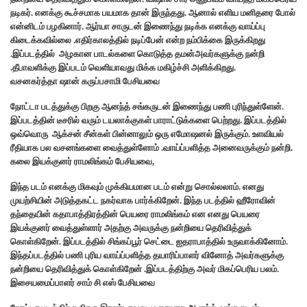
நடிகர். எனக்கு கூச்சமாக பயமாக தான் இருந்தது. ஆனால் எளிய மனிதரை போல்
என்னிடம் பழகினார். ஆர்யா சாருடன் இணைந்து நடிக்க எனக்கு வாய்ப்பு
கிடைக்கவில்லை .எதிர்காலத்தில் நடிப்பேன் என்ற நம்பிக்கை இருக்கிறது
.இப்படத்தில் அழகான பாடல்களை கொடுத்த தமன்அவர்களுக்கு நன்றி
.தீபாவளிக்கு இப்படம் வெளியாவது மிக்க மகிழ்ச்சி அளிக்கிறது.
வசனகர்த்தா ஷான் கருப்பசாமி பேசியவை
நோட்டா படத்துக்கு பிறகு ஆனந்த் சங்கருடன் இணைந்து பணி புரிந்துள்ளேன்.
இப்படத்தின் டீசரில் வரும் டயலாக்குகள் பாராட்டுக்களை பெற்றது. இப்படத்தில்
ஒவ்வொரு ஆக்சன் சீன்கள் பின்னாலும் ஒரு எமோஷனல் இருக்கும். உளவியல்
ரீதியாக பல வசனங்களை வைத்துள்ளோம் .வாய்ப்பளித்த அனைவருக்கும் நன்றி.
கலை இயக்குனர் ராமலிங்கம் பேசியவை,
இந்த படம் எனக்கு மிகவும் முக்கியமான படம் என்று சொல்லலாம். எனது
முயற்சியின் அடுத்தகட்ட நகர்வாக பார்க்கிறேன். இந்த படத்தில் ஹீரோவின்
தந்தையின் கதாபாத்திரத்தின் பெயரை ராமலிங்கம் என எனது பெயரை
இயக்குனர் வைத்துள்ளார் அதற்கு அவருக்கு நன்றியை தெரிவித்துக்
கொள்கிறேன். இப்படத்தில் சிங்கப்பூர் செட்டை ஐதராபாத்தில் உருவாக்கினோம்.
இந்தப்படத்தில் பணி புரிய வாய்ப்பளித்த தயாரிப்பாளர் வினோத் அவர்களுக்கு
நன்றியை தெரிவித்துக் கொள்கிறேன் .இப்படத்திற்கு அவர் மிகப்பெரிய பலம்.
இசையமைப்பாளர் சாம் சி எஸ் பேசியவை