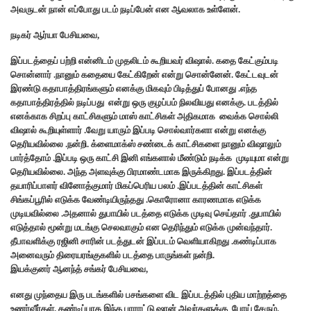
அவருடன் நான் எப்போது படம் நடிப்பேன் என ஆவலாக உள்ளேன்.
நடிகர் ஆர்யா பேசியவை,
இப்படத்தைப் பற்றி என்னிடம் முதலிடம் கூறியவர் விஷால். கதை கேட்கும்படி
சொன்னார் .நானும் கதையை கேட்கிறேன் என்று சொன்னேன். கேட்டவுடன்
இரண்டு கதாபாத்திரங்களும் எனக்கு மிகவும் பிடித்துப் போனது .எந்த
கதாபாத்திரத்தில் நடிப்பது என்று ஒரு குழப்பம் நிலவியது எனக்கு. படத்தில்
எனக்காக சிறப்பு காட்சிகளும் மாஸ் காட்சிகள் அதிகமாக வைக்க சொல்லி
விஷால் கூறியுள்ளார் .வேறு யாரும் இப்படி சொல்வார்களா என்று எனக்கு
தெரியவில்லை .நன்றி. க்ளைமாக்ஸ் சண்டைக் காட்சிகளை நானும் விஷாலும்
பார்த்தோம் .இப்படி ஒரு காட்சி இனி எங்களால் மீண்டும் நடிக்க முடியுமா என்று
தெரியவில்லை. அந்த அளவுக்கு பிரமாண்டமாக இருக்கிறது. இப்படத்தின்
தயாரிப்பாளர் வினோத்குமார் மிகப்பெரிய பலம் .இப்படத்தின் காட்சிகள்
சிங்கப்பூரில் எடுக்க வேண்டியிருந்தது .கொரோனா காரணமாக எடுக்க
முடியவில்லை .அதனால் துபாயில் படத்தை எடுக்க முடிவு செய்தார் .துபாயில்
எடுத்தால் மூன்று மடங்கு செலவாகும் என தெரிந்தும் எடுக்க முன்வந்தார்.
தீபாவளிக்கு ரஜினி சாரின் படத்துடன் இப்படம் வெளியாகிறது .கண்டிப்பாக
அனைவரும் திரையரங்குகளில் படத்தை பாருங்கள் நன்றி.
இயக்குனர் ஆனந்த் சங்கர் பேசியவை,
எனது முந்தைய இரு படங்களில் பசங்களை விட இப்படத்தில் புதிய மாற்றத்தை
உணர்வீர்கள். கண்டிப்பாக இந்த பாராட்டு ஷான் அவர்களுக்கு போய் சேரும்.