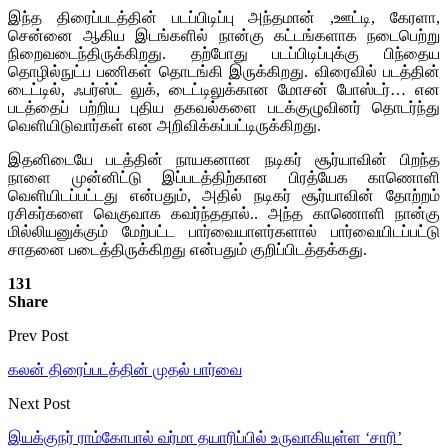
இந்த திரைப்படத்தின் படப்பிடிப்பு அந்தமான் ,ஊட்டி, கேரளா,
சென்னை ஆகிய இடங்களில் நான்கு கட்டங்களாக நடைபெற்று
நிறைவடைந்திருக்கிறது. தற்போது படப்பிடிப்புக்கு பிந்தைய
தொழில்நுட்ப பணிகள் தொடங்கி இருக்கிறது. விரைவில் படத்தின்
டைட்டில், ஃபர்ஸ்ட் லுக், டைட்டிலுக்கான மோசன் போஸ்டர்… என
படத்தைப் பற்றிய புதிய தகவல்களை படக்குழுவினர் தொடர்ந்து
வெளியிடுவார்கள் என அறிவிக்கப்பட்டிருக்கிறது.
இதனிடையே படத்தின் நாயகனான நடிகர் சூர்யாவின் பிறந்த
நாளை முன்னிட்டு இப்படத்திற்கான பிரத்யேக காணொளி
வெளியிடப்பட்டது என்பதும், அதில் நடிகர் சூர்யாவின் தோற்றம்
ரசிகர்களை வெகுவாக கவர்ந்ததால்.. அந்த காணொளி நான்கு
மில்லியனுக்கும் மேற்பட்ட பார்வையாளர்களால் பார்வையிடப்பட்டு
சாதனை படைத்திருக்கிறது என்பதும் குறிப்பிடத்தக்கது.‌
131
Share
Prev Post
கலன் திரைப்படத்தின் முதல் பார்வை
Next Post
இயக்குநர் ராம்கோபால் வர்மா தயாரிப்பில் உருவாகியுள்ள ‘சாரி’