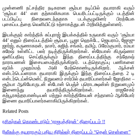
முன்னணி நட்சத்திர நடிகரான சூர்யா நடிப்பில் தயாராகி வரும்
‘சூர்யா 44’ என தற்காலிகமாக பெயரிடப்பட்டிருக்கும் படத்தின்
படப்பிடிப்பு நிறைவடைந்ததாக படக்குழுவினர் பிரத்யேக
புகைப்படத்தை வெளியிட்டு உற்சாகத்துடன் அறிவித்துள்ளனர்.
இயக்குநர் கார்த்திக் சுப்புராஜ் இயக்கத்தில் உருவாகி வரும் ‘சூர்யா
44’ எனும் திரைப்படத்தில் சூர்யா, பூஜா ஹெக்டே, ஜெயராம், ஜோஜு
ஜார்ஜ், கருணாகரன், நாசர், சுஜித் சங்கர், தமிழ், பிரேம்குமார், ரம்யா
சுரேஷ் உள்ளிட்ட பலர் நடித்திருக்கிறார்கள். ஸ்ரேயாஸ் கிருஷ்ணா
ஒளிப்பதிவு செய்திருக்கும் இந்த திரைப்படத்திற்கு சந்தோஷ்
நாராயணன் இசையமைத்திருக்கிறார். படத்தொகுப்பு பணிகளை
ஷபிக் முஹம்மத் அலி மேற்கொண்டிருக்கிறார். ஆக்சன்
என்டர்டெய்னராக தயாராகி இருக்கும் இந்த திரைப்படத்தை 2 டி
என்டர்டெய்ன்மென்ட் நிறுவனம் சார்பில் தயாரிப்பாளர்கள் ஜோதிகா –
சூர்யா ஆகியோருடன் ஸ்டோன் பெஞ்ச் புரொடக்ஷன்ஸ் நிறுவனமும்
இணைந்து தயாரித்திருக்கிறார்கள். ராஜசேகர்
கற்பூரசுந்தரபாண்டியன் மற்றும் கார்த்திகேயன் சந்தானம் ஆகியோர்
இணை தயாரிப்பாளர்களாகியிருக்கிறார்கள்.
Related Posts
ரசிகர்கள் கொண்டாடும் ‘ராஜபுத்திரன்’ திரைப்படம் !!
ரிலீசுக்கு தயாராகும் புதிய திரில்லர் திரைப்படம் “தென் சென்னை”