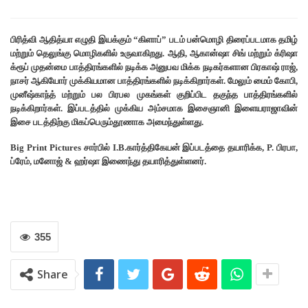
பிரித்வி ஆதித்யா எழுதி இயக்கும் “கிளாப்” படம் பன்மொழி திரைப்படமாக தமிழ்
மற்றும் தெலுங்கு மொழிகளில் உருவாகிறது. ஆதி, ஆகான்ஷா சிங் மற்றும் க்ரிஷா
க்ரூப் முதன்மை பாத்திரங்களில் நடிக்க அனுபவ மிக்க நடிகர்களான பிரகாஷ் ராஜ்,
நாசர் ஆகியோர் முக்கியமான பாத்திரங்களில் நடிக்கிறார்கள். மேலும் மைம் கோபி,
முனீஷ்காந்த் மற்றும் பல பிரபல முகங்கள் குறிப்பிட தகுந்த பாத்திரங்களில்
நடிக்கிறார்கள். இப்படத்தில் முக்கிய அம்சமாக இசைஞானி இளையராஜாவின்
இசை படத்திற்கு மிகப்பெரும்தூணாக அமைந்துள்ளது.
Big Print Pictures சார்பில் I.B.கார்த்திகேயன் இப்படத்தை தயாரிக்க, P. பிரபா,
ப்ரேம், மனோஜ் & ஹர்ஷா இணைந்து தயாரித்துள்ளனர்.
355
Share