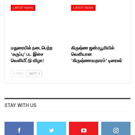
LATEST NEWS
LATEST NEWS
மதுரையில் நடைபெற்ற
கிருஷ்ண ஜன்மபூமியில்
‘கருப்பு’ பட இசை
வெளியான
வெளியீட்டு விழா!
’கிருஷ்ணாவதாரம்’ டிரைலர்
PREV
NEXT
STAY WITH US