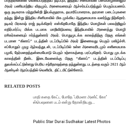
பாத்திரங்களில் வெளிப்படுத்திய நடிப்பும், இந்திய சினிமாவில் பன்மொழிகளிலும்
அவர் பணியாற்றிய விதமும், அனைவரையும் ஆச்சர்யப்படுத்தும் பெரும்பயணம்.
ஒரு நடிகராக மற்றுமின்றி இயக்குநராக, தயாரிப்பாளராக, தரமான படைப்புகளை
தந்து, இன்று இந்திய சினிமாவில் மிக முக்கிய ஆளுமையாக வளர்ந்து நிற்கிறார்.
நடிகர் பிரகாஷ் ராஜ் நடிக்கிறார் என்கிறபோதே இந்திய மொழிகள் பலவற்றிலும்
எதிர்பார்ப்பு மிக்க படமாக மாறிவிடுமளவு இந்தியாவில் அனைத்து மொழி
ரசிகர்களையும் ஈர்த்துள்ளார் அவர். பொதுமுடக்க காலத்திற்கு பிறகு எங்கள்
படமான “கிளாப்” படத்தின் படப்பிடிப்பில் அவர் இணைவது பெரும் மகிழ்ச்சி.
எப்போதும் முழு ஆர்வத்துடன், படப்பிடிப்பில் உள்ள அனைவரிடமும் எளிமையாக
பழகி, நேர்மறைத்தன்மையோடு பெரும் உற்சாகத்தை பரப்புகிறார். பொது முடக்க
காலத்தின் நீண்ட இடைவேளைக்கு பிறகு “கிளாப்” படத்தின் படப்பிடிப்பு
துவக்கப்பட்டுள்ளது பெரிய சந்தோஷத்தை தந்துள்ளது. படத்தை வரும் 2021 ஆம்
ஆண்டின் ஆரம்பத்தில் வெளியிட திட்டமிட்டுள்ளோம்.
RELATED POSTS
பாதி கதை கேட்ட போதே ‘பரிமளா அண்ட் கோ’
ஸ்பெஷலான படம் என்று தோன்றியது…
Public Star Durai Sudhakar Latest Photos