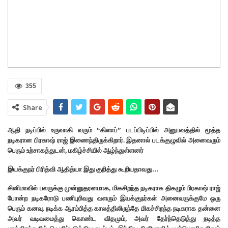
355
Share
ஆதி நடிப்பில் உருவாகி வரும் “கிளாப்” படப்பிடிப்பில் அனுபவத்தில் மூத்த
நடிகரான பிரகாஷ் ராஜ் இணைந்திருக்கிறார். இதனால் படக்குழுவில் அனைவரும்
பெரும் உற்சாகத்துடன், மகிழ்ச்சியில் ஆழ்ந்துள்ளனர்
இயக்குநர் பிரித்வி ஆதித்யா இது குறித்து கூறியதாவது…
சினிமாவில் பலருக்கு முன்னுதரனமாக, மிகசிறந்த நடிகராக திகழும் பிரகாஷ் ராஜ்
போன்ற நடிகரோடு பணிபுரிவது வளரும் இயக்குநர்கள் அனைவருக்குமே ஒரு
பெரும் கனவு. நடிக்க ஆரம்பித்த காலத்திலிருந்தே மிகச்சிறந்த நடிகராக தன்னை
அவர் வடிவமைத்து கொண்ட விதமும், அவர் தேர்ந்தெடுத்து நடித்த