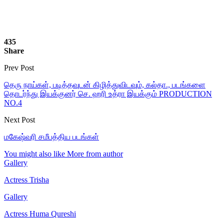
435
Share
Prev Post
தெரு நாய்கள், படித்தவுடன் கிழித்துவிடவும், கல்தா., படங்களை
தொடர்ந்து இயக்குனர் செ. ஹரி உத்ரா இயக்கும் PRODUCTION
NO.4
Next Post
மகேஷ்வரி சமீபத்திய படங்கள்
You might also like
More from author
Gallery
Actress Trisha
Gallery
Actress Huma Qureshi