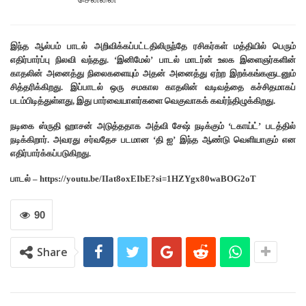
இந்த ஆல்பம் பாடல் அறிவிக்கப்பட்டதிலிருந்தே ரசிகர்கள் மத்தியில் பெரும்
எதிர்பார்ப்பு நிலவி வந்தது. ‘இனிமேல்’ பாடல் மாடர்ன் உலக இளைஞர்களின்
காதலின் அனைத்து நிலைகளையும் அதன் அனைத்து ஏற்ற இறக்கங்களுடனும்
சித்தரிக்கிறது. இப்பாடல் ஒரு சமகால காதலின் வடிவத்தை கச்சிதமாகப்
படம்பிடித்துள்ளது, இது பார்வையாளர்களை வெகுவாகக் கவர்ந்திழுக்கிறது.
நடிகை ஸ்ருதி ஹாசன் அடுத்ததாக அத்வி சேஷ் நடிக்கும் ‘டகாய்ட்’ படத்தில்
நடிக்கிறார். அவரது சர்வதேச படமான ‘தி ஐ’ இந்த ஆண்டு வெளியாகும் என
எதிர்பார்க்கப்படுகிறது.
பாடல் – https://youtu.be/IIat8oxEIbE?si=1HZYgx80waBOG2oT
90
Share