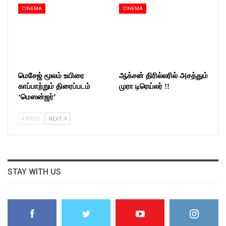
CINEMA
CINEMA
மெசேஜ் மூலம் உயிரை
ஆக்சன் திரில்லரில் அசத்தும்
காப்பாற்றும் திரைப்படம்
முரா டிரெய்லர் !!
‘மெஸன்ஜர்’
PREV
NEXT
STAY WITH US