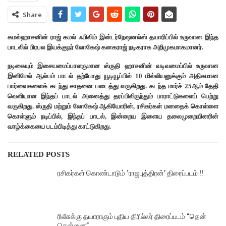
Share
கமல்ஹாசனின் ராஜ் கமல் ஃபிலிம் இன்டர்நேஷனல்ஸ் தயாரிப்பில் உருவான இந்த
பாடலில் பிரபல இயக்குநர் லோகேஷ் கனகராஜ் நடிகராக அறிமுகமாகமானர்.
நடிகையும் இசையமைப்பாளருமான ஸ்ருதி ஹாசனின் வடிவமைப்பில் உருவான
இனிமேல் ஆல்பம் பாடல் தற்போது யூடியூப்பில் 10 மில்லியனுக்கும் அதிகமான
பார்வைகளைக் கடந்து சாதனை படைத்து வருகிறது. கடந்த மார்ச் 25ஆம் தேதி
வெளியான இந்தப் பாடல் அனைத்து தரப்பிலிருந்தும் பாராட்டுகளைப் பெற்று
வருகிறது. ஸ்ருதி மற்றும் லோகேஷ் ஆகியோரின், ரசிகர்கள் மனதைக் கொள்ளை
கொள்ளும் நடிப்பில், இந்தப் பாடல், இன்றைய இளைய தலைமுறையினரின்
வாழ்க்கையை படம்பிடித்து காட்டுகிறது.
RELATED POSTS
ரசிகர்கள் கொண்டாடும் ‘ராஜபுத்திரன்’ திரைப்படம் !!
ரிலீசுக்கு தயாராகும் புதிய திரில்லர் திரைப்படம் “தென்
சென்னை”