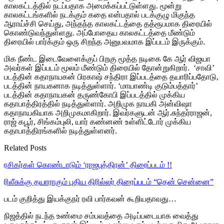
காலகட்டத்தில் நடப்பதாக அமைக்கப்பட்டுள்ளது. மூன்று
காலகட்டங்களில் நடக்கும் கதை என்பதால் படக்குழு மிகுந்த
ஆராய்ச்சி செய்து, அந்தந்த காலகட்டத்தை தத்ரூபமாக திரையில்
கொண்டுவந்துள்ளது. அப்போதைய காலகட்டத்தை மீண்டும்
திரையில் பார்க்கும் ஒரு சிறந்த அனுபவமாக இப்படம் இருக்கும்.
மிக நீண்ட இடைவேளைக்குப் பிறகு மூத்த நடிகை கே ஆர் விஜயா
அவர்கள் இப்படம் மூலம் மீண்டும் திரையில் தோன்றுகிறார். ‘சாவி’
படத்தின் கதாநாயகன் பிரகாஷ் சந்திரா இப்படத்தை தயாரிப்பதோடு,
படத்தின் நாயகனாக நடித்துள்ளார். ‘மாயாண்டி குடும்பத்தார்’
படத்தின் கதாநாயகன் தருண்கோபி இப்படத்தில் முக்கிய
கதாபாத்திரத்தில் நடித்துள்ளார். அறிமுக நாயகி அன்விஷா
கதாநாயகியாக அறிமுகமாகிறார். இவர்களுடன் ஆர்.சுந்தர்ராஜன்,
ராஜ் கபூர், சிங்கம்புலி, யார் கண்னண் உள்ளிட்டோர் முக்கிய
கதாபாத்திரங்களில் நடித்துள்ளனர்.
Related Posts
ரசிகர்கள் கொண்டாடும் ‘ராஜபுத்திரன்’ திரைப்படம் !!
ரிலீசுக்கு தயாராகும் புதிய திரில்லர் திரைப்படம் “தென் சென்னை”
படம் குறித்து இயக்குநர் ரவி பார்கவன் கூறியதாவது…
நிஜத்தில் நடந்த உண்மை சம்பவத்தை அடிப்படையாக வைத்து