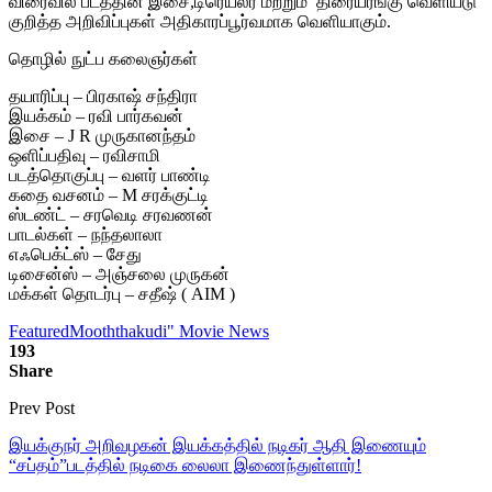
விரைவில் படத்தின் இசை,டிரெய்லர் மற்றும் திரையரங்கு வெளியீடு
குறித்த அறிவிப்புகள் அதிகாரப்பூர்வமாக வெளியாகும்.
தொழில் நுட்ப கலைஞர்கள்
தயாரிப்பு – பிரகாஷ் சந்திரா
இயக்கம் – ரவி பார்கவன்
இசை – J R முருகானந்தம்
ஒளிப்பதிவு – ரவிசாமி
படத்தொகுப்பு – வளர் பாண்டி
கதை வசனம் – M சரக்குட்டி
ஸ்டண்ட் – சரவெடி சரவணன்
பாடல்கள் – நந்தலாலா
எஃபெக்ட்ஸ் – சேது
டிசைன்ஸ் – அஞ்சலை முருகன்
மக்கள் தொடர்பு – சதீஷ் ( AIM )
Featured
Mooththakudi" Movie News
193
Share
Prev Post
இயக்குநர் அறிவழகன் இயக்கத்தில் நடிகர் ஆதி இணையும்
“சப்தம்”படத்தில் நடிகை லைலா இணைந்துள்ளார்!