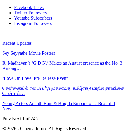
Facebook
Likes
Twitter
Followers
Youtube
Subscribers
Instagram
Followers
Recent Updates
Sey Seyyathe Movie Posters
R. Madhavan’s ‘G.D.N.’ Makes an August presence as the No. 3
Among…
‘Love Oh Love’ Pre-Release Event
சென்னையில் நடைபெற்ற முதலாவது தமிழ்நாடு மாநில தரவரிசை
டென்பின்…
Young Actors Ananth Ram & Brigida Embark on a Beautiful
New…
Prev
Next
1 of 245
© 2026 - Cinema Inbox. All Rights Reserved.