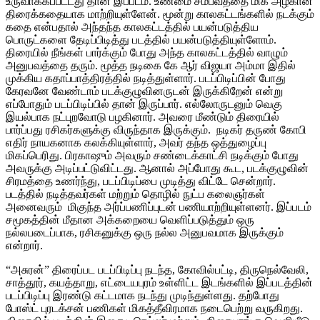
உருவாக்கப்பட்டது தான் இப்படம். உண்மை சம்பவத்தை மிக அழகான
திரைக்கதையாக மாற்றியுள்ளேன். மூன்று காலகட்டங்களில் நடக்கும்
கதை என்பதால் அந்தந்த காலகட்டத்தில் பயன்படுத்திய
பொருட்களை தேடிப்பிடித்து படத்தில் பயன்படுத்தியுள்ளோம்.
திரையில் நீங்கள் பார்க்கும் போது அந்த காலகட்டத்தில் வாழும்
அனுபவத்தை தரும். மூத்த நடிகை கே ஆர் விஜயா அம்மா இதில்
முக்கிய கதாப்பாத்திரத்தில் நடித்துள்ளார். படப்பிடிப்பின் போது
கேரவனே வேண்டாம் படக்குழுவினருடன் இருக்கிறேன் என்று
எப்போதும் படப்பிடிப்பில் தான் இருப்பார். எல்லோருடனும் வெகு
இயல்பாக நட்புறவோடு பழகினார். அவரை மீண்டும் திரையில்
பார்ப்பது ரசிகர்களுக்கு விருந்தாக இருக்கும். நடிகர் தருண் கோபி
எதிர் நாயகனாக கலக்கியுள்ளார், அவர் தந்த ஒத்துழைப்பு
மிகப்பெரிது. பிரகாஷும் அவரும் சண்டைக்காட்சி நடிக்கும் போது
அவருக்கு அடிப்பட்டுவிட்டது. ஆனால் அப்போது கூட, படக்குழுவின்
சிரமத்தை உணர்ந்து, படப்பிடிப்பை முடித்து விட்டே சென்றார்.
படத்தில் நடித்தவர்கள் மற்றும் தொழில் நுட்ப கலைஞர்கள்
அனைவரும் மிகுந்த அர்ப்பணிப்புடன் பணியாற்றியுள்ளனர். இப்படம்
சமூகத்தின் மீதான அக்கறையை வெளிப்படுத்தும் ஒரு
நல்லபடைப்பாக, ரசிகனுக்கு ஒரு நல்ல அனுபவமாக இருக்கும்
என்றார்.
“அசுரன்” திரைப்பட படப்பிடிப்பு நடந்த, கோவில்பட்டி, திருநெல்வேலி,
சாத்தூர், கயத்தாறு, எட்டையபுரம் உள்ளிட்ட இடங்களில் இப்படத்தின்
படப்பிடிப்பு இரண்டு கட்டமாக நடந்து முடிந்துள்ளது. தற்போது
போஸ்ட் புரடக்சன் பணிகள் மிகத்தீவிரமாக நடைபெற்று வருகிறது.