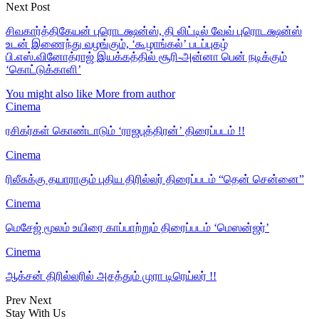
Next Post
சிவகார்த்திகேயன் புரொடக்ஷன்ஸ், தி லிட்டில் வேவ் புரொடக்ஷன்ஸ்
உடன் இணைந்து வழங்கும், ‘கூழாங்கல்’ படப்புகழ்
பி.எஸ்.வினோத்ராஜ் இயக்கத்தில் சூரி-அன்னா பென் நடிக்கும்
‘கொட்டுக்காளி’
You might also like
More from author
Cinema
ரசிகர்கள் கொண்டாடும் ‘ராஜபுத்திரன்’ திரைப்படம் !!
Cinema
ரிலீசுக்கு தயாராகும் புதிய திரில்லர் திரைப்படம் “தென் சென்னை”
Cinema
மெசேஜ் மூலம் உயிரை காப்பாற்றும் திரைப்படம் ‘மெஸன்ஜர்’
Cinema
ஆக்சன் திரில்லரில் அசத்தும் முரா டிரெய்லர் !!
Prev
Next
Stay With Us