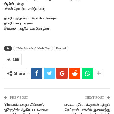
ஸ்டில்ஸ் – வேலு
மக்கள் தொடர்பு – சதீஷ் (AIM)
தயாரிப்பு நிறுவனம் – ரோமியோ பிக்சர்ஸ்
தயாரிப்பாளர் – ராகுல்
இயக்கம் – ராஜ்மோகன் ஆறுமுகம்
"Baba Blackship" Movie News
Featured
155
Share
PREV POST
NEXT POST
‘நினைக்காத நாளில்லை’,
லைகா புரொடக்‌ஷன்ஸ் மற்றும்
‘தீக்குச்சி’ ஆகிய படங்களை
மெட்ராஸ் டாக்கீஸ் இணைந்து