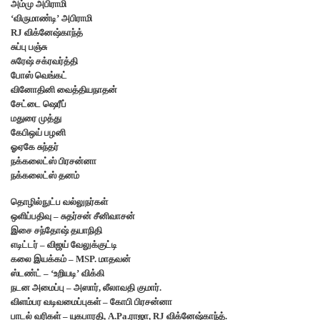
அம்மு அபிராமி
‘விருமாண்டி’ அபிராமி
RJ விக்னேஷ்காந்த்
சுப்பு பஞ்சு
சுரேஷ் சக்ரவர்த்தி
போஸ் வெங்கட்
வினோதினி வைத்தியநாதன்
சேட்டை ஷெரீப்
மதுரை முத்து
கேபிஒய் பழனி
ஓஏகே சுந்தர்
நக்கலைட்ஸ் பிரசன்னா
நக்கலைட்ஸ் தனம்
தொழில்நுட்ப வல்லுநர்கள்
ஒளிப்பதிவு – சுதர்சன் சீனிவாசன்
இசை சந்தோஷ் தயாநிதி
எடிட்டர் – விஜய் வேலுக்குட்டி
கலை இயக்கம் – MSP. மாதவன்
ஸ்டண்ட் – ‘உறியடி’ விக்கி
நடன அமைப்பு – அஸார், லீலாவதி குமார்.
விளம்பர வடிவமைப்புகள் – கோபி பிரசன்னா
பாடல் வரிகள் – யுகபாரதி, A.Pa.ராஜா, RJ விக்னேஷ்காந்த்.