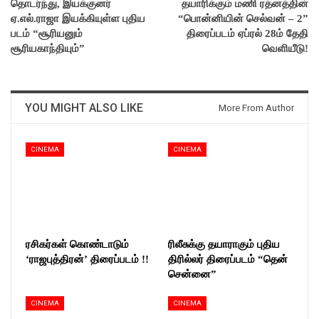
தொடர்ந்து, இயக்குனர்
தயாரிக்கும் மணி ரத்னத்தின்
ஏ.எல்.ராஜா இயக்கியுள்ள புதிய
“பொன்னியின் செல்வன் – 2”
படம் “சூரியனும்
திரைப்படம் ஏப்ரல் 28ம் தேதி
சூரியகாந்தியும்”
வெளியீடு!
YOU MIGHT ALSO LIKE
More From Author
CINEMA
CINEMA
ரசிகர்கள் கொண்டாடும்
ரிலீசுக்கு தயாராகும் புதிய
‘ராஜபுத்திரன்’ திரைப்படம் !!
திரில்லர் திரைப்படம் “தென்
சென்னை”
CINEMA
CINEMA