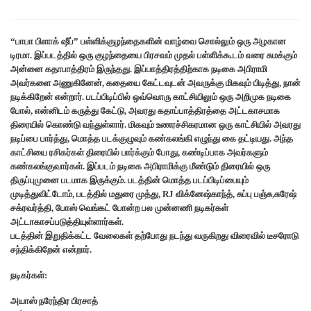
“பாபா பிளாக்‌ ஷீப்” பள்ளிக்குழந்தைகளின் வாழ்வை சொல்லும் ஒரு அழகான
டிரமா. இப்படத்தில் ஒரு குழந்தையை பிரசவம் முதல் பள்ளிக்கூடம் வரை சுமக்கும்
அன்னை கதாபாத்திரம் இருந்தது. இப்பாத்திரத்திற்காக நடிகை அபிராமி
அவர்களை அணுகினேன், கதையை கேட்டவுடன் அவருக்கு மிகவும் பிடித்து, நான்
நடிக்கிறேன் என்றார். படப்பிடிப்பில் ஒவ்வொரு காட்சியிலும் ஒரு அறிமுக நடிகை
போல், என்னிடம் கருத்து கேட்டு, அவரது கதாப்பாத்திரத்தை அட்டகாசமாக
திரையில் கொண்டு வந்துள்ளார். மிகவும் உணரச்சிகரமான ஒரு காட்சியில் அவரது
நடிப்பை பார்த்து, மொத்த படக்குழுவும் கண்கலங்கி எழுந்து கை தட்டியது. அந்த
காட்சியை ரசிகர்கள் திரையில் பார்க்கும் போது, கண்டிப்பாக அவர்களும்
கண்கலங்குவார்கள். இப்படம் நடிகை அபிராமிக்கு மீண்டும் திரையில் ஒரு
திருப்புமுனை படமாக இருக்கும். படத்தின் மொத்த படப்பிடிப்பையும்
முடித்துவிட்டோம், படத்தில் மதுரை முத்து, RJ விக்னேஷ்காந்த், சுப்பு பஞ்சு,சுரேஷ்
சக்ரவர்த்தி, போஸ் வெங்கட் போன்ற பல முன்னணி நடிகர்கள்
அட்டாகாசப்படுத்தியுள்ளார்கள்.
படத்தின் இறுதிக்கட்ட வேலைகள் தற்போது நடந்து வருகிறது விரைவில் டீசரோடு
சந்திக்கிறேன் என்றார்.
நடிகர்கள்:
அயாஸ் நரேந்திர பிரசாத்