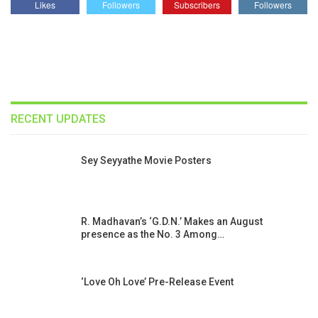
Likes
Followers
Subscribers
Followers
RECENT UPDATES
Sey Seyyathe Movie Posters
R. Madhavan’s ‘G.D.N.’ Makes an August
presence as the No. 3 Among…
‘Love Oh Love’ Pre-Release Event