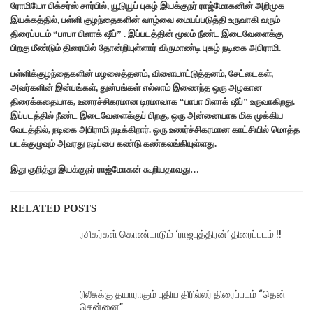
ரோமியோ பிக்சர்ஸ் சார்பில், யூடுயூப் புகழ் இயக்குநர் ராஜ்மோகனின் அறிமுக
இயக்கத்தில், பள்ளி குழந்தைகளின் வாழ்வை மையப்படுத்தி உருவாகி வரும்
திரைப்படம் “பாபா பிளாக்‌ ஷீப்” . இப்படத்தின் மூலம் நீண்ட இடைவேளைக்கு
பிறகு மீண்டும் திரையில் தோன்றியுள்ளார் விருமாண்டி புகழ் நடிகை அபிராமி.
பள்ளிக்குழந்தைகளின் மழலைத்தனம், விளையாட்டுத்தனம், சேட்டைகள்,
அவர்களின் இன்பங்கள், துன்பங்கள் எல்லாம் இணைந்த ஒரு அழகான
திரைக்கதையாக, உணரச்சிகரமான டிரமாவாக “பாபா பிளாக்‌ ஷீப்” உருவாகிறது.
இப்படத்தில் நீண்ட இடைவேளைக்குப் பிறகு, ஒரு அன்னையாக மிக முக்கிய
வேடத்தில், நடிகை அபிராமி நடிக்கிறார். ஒரு உணர்ச்சிகரமான காட்சியில் மொத்த
படக்குழுவும் அவரது நடிப்பை கண்டு கண்கலங்கியுள்ளது.
இது குறித்து இயக்குநர் ராஜ்மோகன் கூறியதாவது…
RELATED POSTS
ரசிகர்கள் கொண்டாடும் ‘ராஜபுத்திரன்’ திரைப்படம் !!
ரிலீசுக்கு தயாராகும் புதிய திரில்லர் திரைப்படம் “தென்
சென்னை”