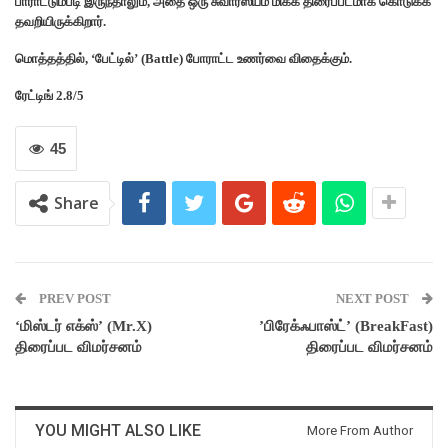
பாராட்டும்படி இருந்தாலும், அதை ஒரு சுவாரஸ்யம் மிக்க திரைப்படமாக கொடுக்க
தவறியிருக்கிறார்.
மொத்தத்தில், ‘பேட்டில்’ (Battle) போராட்ட உணர்வை விதைக்கும்.
ரேட்டிங் 2.8/5
45
Share
PREV POST
NEXT POST
‘மிஸ்டர் எக்ஸ்’ (Mr.X)
’பிரேக்ஃபாஸ்ட்’ (BreakFast)
திரைப்பட விமர்சனம்
திரைப்பட விமர்சனம்
YOU MIGHT ALSO LIKE
More From Author