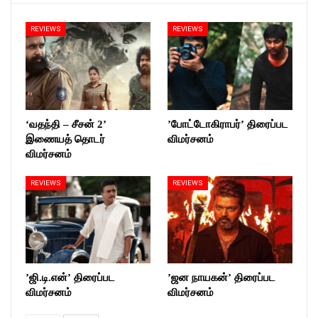
REVIEWS
REVIEWS
‘வதந்தி – சீசன் 2’
’போட்டோகிராபர்’ திரைப்பட
இணையத் தொடர்
விமர்சனம்
விமர்சனம்
REVIEWS
REVIEWS
’ஜி.டி.என்’ திரைப்பட
’ஜன நாயகன்’ திரைப்பட
விமர்சனம்
விமர்சனம்