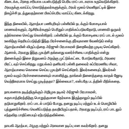
கிடைக்க, அதை சரியாக பயன்படுத்தி பெரிய ராப் பாடகராக உருவெடுக்கிறார்.
அவருக்கு வாய்ப்பு கொடுத்தவர்களுக்கும், அவர் மூலம் வெளிநாட்டில் இசை
நிகழ்ச்சி நடத்துவதற்கான மிகப்பெரிய வாய்ப்பு கிடைக்கிறது.
இந்த நிலையில், ஆராத்யா பணிபுரியும் பள்ளியில் நடக்கும் மோசடியால்
மாணவர்களும், ஆசிரியர்களும் பெரிதும் பாதிக்கப்படுவதோடு, மாணவி ஒருவர்
தற்கொலை செய்து கொள்கிறார். பள்ளியில் நடக்கும் மோசடியை ராப் பாடல் மூலம்
உலகிற்கு தெரியப்படுத்தி இந்த பிரச்சனைக்கு தீர்வுகாண வேண்டும் என்ற
ஆராத்யாவின் விருப்பத்தை அர்ஜுன் பிரபாகரன் நிறைவேற்ற முடிவு செய்கிறார்.
ஆனால், அவரது இந்த முயற்சி தங்களது வளர்ச்சியை பாதிக்கும் என்று
நினைக்கும் இசை நிறுவனம் அதற்கு முட்டுக்கட்டை போடுவதோடு, அவரை
மிரட்டவும் செய்கிறது. மறுபக்கம் தனியார் பள்ளி தலைவர் சுப்பிரமணிய சிவா,
ஆராத்யாவை கொலை செய்ய முயற்சி செய்கிறார். இவர்களையும், இவர்கள்
மூலம் வரும் பிரச்சனைகளையும் சமாளித்து, தாங்கள் நினைத்ததை காதல் ஜோடி
வெற்றிகரமாக செய்து முடித்ததா? இல்லையா?, என்பதே படத்தின் மீதிக்கதை.
நாயகனாக நடித்திருக்கும் அறிமுக நடிகர் அர்ஜுன் பிரபாகரன்,
கதாபாத்திரத்திற்கு பொறுத்தமான தேர்வாக இருந்தாலும் நடிப்பில்
தடுமாறுகிறார். ராப் பாடல் பாடும் போது, தனது நடிப்பு மற்றும் உடல் மொழியில்
புத்துணர்ச்சியை வெளிப்படுத்த தவறியிருப்பதால், அவரது நடிப்பும், ராப் பாடலும்
எந்தவித பாதிப்பையும் ஏற்படுத்தவில்லை.
நாயகி ஆரத்யா, அழகு மற்றும் அளவான நடிப்பு என கவர்கிறார். தனது