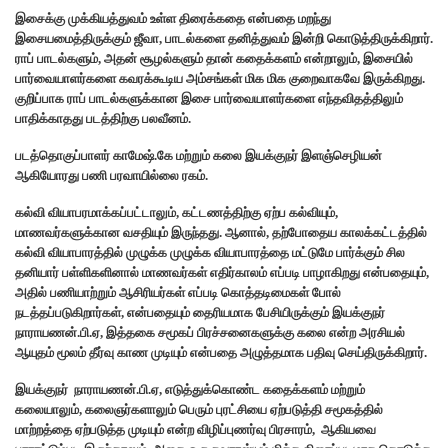
இசைக்கு முக்கியத்துவம் உள்ள திரைக்கதை என்பதை மறந்து
இசையமைத்திருக்கும் ஜீவா, பாடல்களை தனித்துவம் இன்றி கொடுத்திருக்கிறார்.
ராப் பாடல்களும், அதன் சூழல்களும் தான் கதைக்களம் என்றாலும், இசையில்
பார்வையாளர்களை கவரக்கூடிய அம்சங்கள் மிக மிக குறைவாகவே இருக்கிறது.
குறிப்பாக ராப் பாடல்களுக்கான இசை பார்வையாளர்களை எந்தவிதத்திலும்
பாதிக்காதது படத்திற்கு பலவீனம்.
படத்தொகுப்பாளர் காமேஷ்.கே மற்றும் கலை இயக்குநர் இளஞ்செழியன்
ஆகியோரது பணி பரவாயில்லை ரகம்.
கல்வி வியாபரமாக்கப்பட்டாலும், கட்டணத்திற்கு ஏற்ப கல்வியும்,
மாணவர்களுக்கான வசதியும் இருந்தது. ஆனால், தற்போதைய காலக்கட்டத்தில்
கல்வி வியாபாரத்தில் முழுக்க முழுக்க வியாபாரத்தை மட்டுமே பார்க்கும் சில
தனியார் பள்ளிகளினால் மாணவர்கள் எதிர்காலம் எப்படி பாழாகிறது என்பதையும்,
அதில் பணியாற்றும் ஆசிரியர்கள் எப்படி கொத்தடிமைகள் போல்
நடத்தப்படுகிறார்கள், என்பதையும் தைரியமாக பேசியிருக்கும் இயக்குநர்
நாராயணன்.பி.ஏ, இத்தகை சமூகப் பிரச்சனைகளுக்கு கலை என்ற அரசியல்
ஆயுதம் மூலம் தீர்வு காண முடியும் என்பதை அழுத்தமாக பதிவு செய்திருக்கிறார்.
இயக்குநர் நாராயணன்.பி.ஏ, எடுத்துக்கொண்ட கதைக்களம் மற்றும்
கலையாலும், கலைஞர்களாலும் பெரும் புரட்சியை ஏற்படுத்தி சமூகத்தில்
மாற்றத்தை ஏற்படுத்த முடியும் என்ற விழிப்புணர்வு பிரசாரம், ஆகியவை