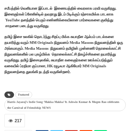
சமீபத்தில் வெளியான இப்பாடல் இணையத்தில் வைரலாக பரவி வருகிறது.
இளைஞர்கள் ப்ளேலிஸ்டில் தவறாது இடம் பிடிக்கும் உற்சாகமிக்க பாடலாக
YouTube தளத்தில் பெரும் எண்ணிக்கையிலான பார்வைகளை குவித்து
சாதனை படைத்து வருகிறது.
தமிழ் இசை உலகில் தொடர்ந்து சிறப்பு மிக்க சுயாதீன ஆல்பம் பாடல்களை
தயாரித்து வரும் MM Originals நிறுவனம் Media Masons நிறுவனத்தின் ஒரு
அங்கமாகும். Media Masons நிறுவனம் தமிழின் முன்னணி தொலைக்காட்சி
நிறுவனங்களில் பல புகழ்மிக்க தொலைக்காட்சி நிகழ்ச்சிகளை தயாரித்து
வருகிறது. தமிழ் இசையுலகில், சுயாதீன கலைஞர்களை ஊக்கப்படுத்தும்
வகையில் ப்ரதிமா குப்பாலா, HK ரவூஃபா ஆகியோர் MM Originals
நிறுவனத்தை துவங்கி நடத்தி வருகின்றனர்.
Featured
Harris Jayaraj’s Indie Song ‘Makka Makka’ ft. Ashwin Kumar & Mugen Rao celebrates
the Carnival of Friendship NEWS
217