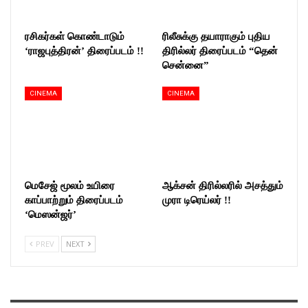
ரசிகர்கள் கொண்டாடும்
ரிலீசுக்கு தயாராகும் புதிய
‘ராஜபுத்திரன்’ திரைப்படம் !!
திரில்லர் திரைப்படம் “தென்
சென்னை”
CINEMA
CINEMA
மெசேஜ் மூலம் உயிரை
ஆக்சன் திரில்லரில் அசத்தும்
காப்பாற்றும் திரைப்படம்
முரா டிரெய்லர் !!
‘மெஸன்ஜர்’
PREV
NEXT