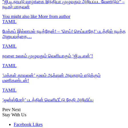
”ஜி.டி.நாயுடு வாழ்க்கை இந்தியா முழுவதும் அறியப்பட வேண்டும்” –
நடிகர் மாதவன்
You might also like
More from author
TAMIL
மேக்கப் இல்லாமல் நடித்தேன்! – ‘செய்! செய்யாதே!’ படத்தில் நடித்த
அனுபவத்தை…
TAMIL
நாளை உலகம் முழுவதும் வெளியாகும் ‘ஜி.டி.என்’!
TAMIL
’மக்கள் காவலன்’ மூலம் ஆக்‌ஷன் அவதாரம் எடுக்கும்
மணிகண்டன்!
TAMIL
’ஒன்ஸ்மோர்’ படத்தின் வெளியீட்டு தேதி அறிவிப்பு
Prev
Next
Stay With Us
Facebook
Likes