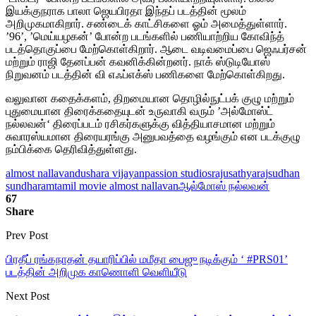
இயக்குநராக பாலா ஜெயபிரதா இந்தப் படத்தின் மூலம்
அறிமுகமாகிறார். சண்டைக் காட்சிகளை ஓம் அமைத்துள்ளார்.
’96’, ’மெய்யழகன்’ போன்ற படங்களில் பணியாற்றிய கோவிந்த்
படத்தொகுப்பை மேற்கொள்கிறார். ஆடை வடிவமைப்பை ஜெஃபர்சன்
மற்றும் ராஜி தேனப்பன் கவனிக்கின்றனர். நாக் ஸ்டுடியோஸ்
நிறுவனம் படத்தின் வி எஃப்எக்ஸ் பணிகளை மேற்கொள்கிறது.
வலுவான கதைக்களம், திறமையான தொழில்நுட்பக் குழு மற்றும்
புதுமையான திரைக்கதையுடன் உருவாகி வரும் ’அல்மோஸ்ட்
நல்லவன்‘ திரைப்படம் ரசிகர்களுக்கு வித்தியாசமான மற்றும்
சுவாரஸ்யமான திரையரங்கு அனுபவத்தை வழங்கும் என படக்குழு
நம்பிக்கை தெரிவித்துள்ளது.
almost nallavan
dushara vijayan
passion studios
raju
sathyaraj
sudhan
sundharam
tamil movie almost nallavan
ஆல்மோஸ் நல்லவன்
67
Share
Prev Post
பிரதீப் ரங்கநாதன் தயாரிப்பில் மமீதா பைஜு நடிக்கும் ‘ #PRS01’
படத்தின் அறிமுக காணொளி வெளியீடு
Next Post