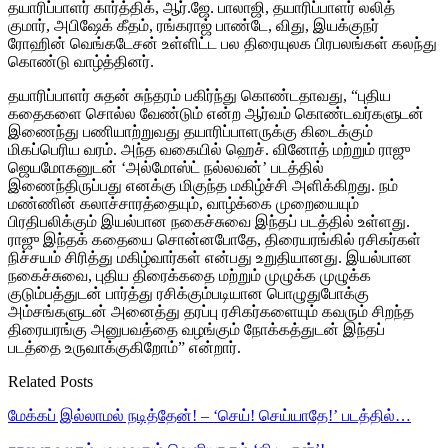
தயாரிப்பாளர் கார்த்திக், ஆர்.ஜே. பாலாஜி, தயாரிப்பாளர் லலித்
குமார், அபிஷேக் கீதம், ரங்கராஜ் பாண்டே, விது, இயக்குநர்
ரோஹின் வெங்கடேசன் உள்ளிட்ட பல திரையுலக பிரபலங்கள் கலந்து
கொண்டு வாழ்த்தினர்.
தயாரிப்பாளர் சுதன் சுந்தரம் பகிர்ந்து கொண்டதாவது, “புதிய
கதைகளை சொல்ல வேண்டும் என்ற ஆர்வம் கொண்டவர்களுடன்
இணைந்து பணியாற்றுவது தயாரிப்பாளருக்கு கிடைக்கும்
மிகப்பெரிய வரம். அந்த வகையில் ஹெச். வினோத் மற்றும் ராஜு
ஜெயமோகனுடன் ‘அல்மோஸ்ட் நல்லவன்’ படத்தில்
இணைந்திருப்பது எனக்கு மிகுந்த மகிழ்ச்சி அளிக்கிறது. நம்
மண்ணின் கலாச்சாரத்தையும், வாழ்க்கை முறையையும்
பிரதிபலிக்கும் இயல்பான நகைச்சுவை இந்தப் படத்தில் உள்ளது.
ராஜு இந்தக் கதையை சொன்னபோதே, திரையரங்கில் ரசிகர்கள்
நிச்சயம் சிரித்து மகிழ்வார்கள் என்பது உறுதியானது. இயல்பான
நகைச்சுவை, புதிய திரைக்கதை மற்றும் முழுக்க முழுக்க
குடும்பத்துடன் பார்த்து ரசிக்கும்படியான பொழுதுபோக்கு
அம்சங்களுடன் அனைத்து தரப்பு ரசிகர்களையும் கவரும் சிறந்த
திரையரங்கு அனுபவத்தை வழங்கும் நோக்கத்துடன் இந்தப்
படத்தை உருவாக்குகிறோம்” என்றார்.
Related Posts
மேக்கப் இல்லாமல் நடித்தேன்! – ‘செய்! செய்யாதே!’ படத்தில்…