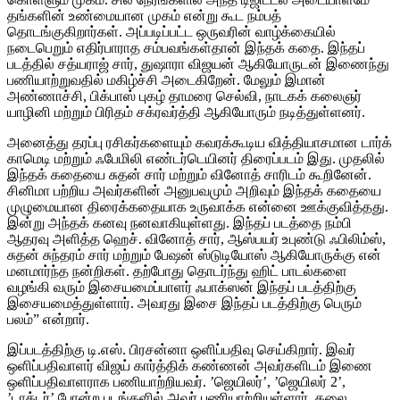
தங்களின் உண்மையான முகம் என்று கூட நம்பத்
தொடங்குகிறார்கள். அப்படிப்பட்ட ஒருவரின் வாழ்க்கையில்
நடைபெறும் எதிர்பாராத சம்பவங்கள்தான் இந்தக் கதை. இந்தப்
படத்தில் சத்யராஜ் சார், துஷாரா விஜயன் ஆகியோருடன் இணைந்து
பணியாற்றுவதில் மகிழ்ச்சி அடைகிறேன். மேலும் இமான்
அண்ணாச்சி, பிக்பாஸ் புகழ் தாமரை செல்வி, நாடகக் கலைஞர்
யாழினி மற்றும் பிரிதம் சக்ரவர்த்தி ஆகியோரும் நடித்துள்ளனர்.
அனைத்து தரப்பு ரசிகர்களையும் கவரக்கூடிய வித்தியாசமான டார்க்
காமெடி மற்றும் ஃபேமிலி எண்டர்டெயினர் திரைப்படம் இது. முதலில்
இந்தக் கதையை சுதன் சார் மற்றும் வினோத் சாரிடம் கூறினேன்.
சினிமா பற்றிய அவர்களின் அனுபவமும் அறிவும் இந்தக் கதையை
முழுமையான திரைக்கதையாக உருவாக்க என்னை ஊக்குவித்தது.
இன்று அந்தக் கனவு நனவாகியுள்ளது. இந்தப் படத்தை நம்பி
ஆதரவு அளித்த ஹெச். வினோத் சார், ஆஸ்பயர் உபுண்டு ஃபிலிம்ஸ்,
சுதன் சுந்தரம் சார் மற்றும் பேஷன் ஸ்டுடியோஸ் ஆகியோருக்கு என்
மனமார்ந்த நன்றிகள். தற்போது தொடர்ந்து ஹிட் பாடல்களை
வழங்கி வரும் இசையமைப்பாளர் ஃபாக்ஸன் இந்தப் படத்திற்கு
இசையமைத்துள்ளார். அவரது இசை இந்தப் படத்திற்கு பெரும்
பலம்” என்றார்.
இப்படத்திற்கு டி.எஸ். பிரசன்னா ஒளிப்பதிவு செய்கிறார். இவர்
ஒளிப்பதிவாளர் விஜய் கார்த்திக் கண்ணன் அவர்களிடம் இணை
ஒளிப்பதிவாளராக பணியாற்றியவர். ’ஜெயிலர்’, ’ஜெயிலர் 2’,
’டாக்டர்’ போன்ற படங்களில் அவர் பணியாற்றியுள்ளார். கலை