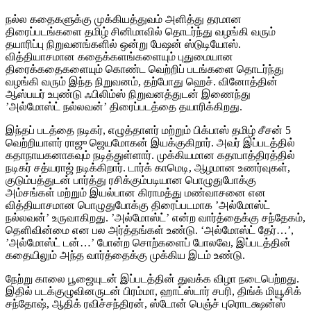
நல்ல கதைகளுக்கு முக்கியத்துவம் அளித்து தரமான
திரைப்படங்களை தமிழ் சினிமாவில் தொடர்ந்து வழங்கி வரும்
தயாரிப்பு நிறுவனங்களில் ஒன்று பேஷன் ஸ்டுடியோஸ்.
வித்தியாசமான கதைக்களங்களையும் புதுமையான
திரைக்கதைகளையும் கொண்ட வெற்றிப் படங்களை தொடர்ந்து
வழங்கி வரும் இந்த நிறுவனம், தற்போது ஹெச். வினோத்தின்
ஆஸ்பயர் உபுண்டு ஃபிலிம்ஸ் நிறுவனத்துடன் இணைந்து
’அல்மோஸ்ட் நல்லவன்’ திரைப்படத்தை தயாரிக்கிறது.
இந்தப் படத்தை நடிகர், எழுத்தாளர் மற்றும் பிக்பாஸ் தமிழ் சீசன் 5
வெற்றியாளர் ராஜு ஜெயமோகன் இயக்குகிறார். அவர் இப்படத்தில்
கதாநாயகனாகவும் நடித்துள்ளார். முக்கியமான கதாபாத்திரத்தில்
நடிகர் சத்யராஜ் நடிக்கிறார். டார்க் காமெடி, ஆழமான உணர்வுகள்,
குடும்பத்துடன் பார்த்து ரசிக்கும்படியான பொழுதுபோக்கு
அம்சங்கள் மற்றும் இயல்பான கிராமத்து மண்வாசனை என
வித்தியாசமான பொழுதுபோக்கு திரைப்படமாக ’அல்மோஸ்ட்
நல்லவன்’ உருவாகிறது. ’அல்மோஸ்ட்’ என்ற வார்த்தைக்கு சந்தேகம்,
தெளிவின்மை என பல அர்த்தங்கள் உண்டு. ‘அல்மோஸ்ட் தேர்…’,
’அல்மோஸ்ட் டன்…’ போன்ற சொற்களைப் போலவே, இப்படத்தின்
கதையிலும் அந்த வார்த்தைக்கு முக்கிய இடம் உண்டு.
நேற்று காலை பூஜையுடன் இப்படத்தின் துவக்க விழா நடைபெற்றது.
இதில் படக்குழுவினருடன் பிரம்மா, ஹாட்ஸ்டார் சபரி, திங்க் மியூசிக்
சந்தோஷ், ஆதிக் ரவிச்சந்திரன், ஸ்டோன் பெஞ்ச் புரொடக்ஷன்ஸ்