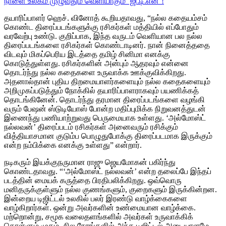
நாளை உலகம் முழுவதும் வெளியாகும் ‘ஜி.டி.என்’!
தயாரிப்பாளர் ஹெச். வினோத் கூறியதாவது, “நல்ல கதையம்சம்
கொண்ட திரைப்படங்களுக்கு ரசிகர்கள் மத்தியில் எப்போதும்
வரவேற்பு உண்டு. குறிப்பாக, இந்த வருடம் வெளியான பல நல்ல
திரைப்படங்களை ரசிகர்கள் கொண்டாடினர். நான் நினைத்ததை
விடவும் மிகப்பெரிய இடத்தை தமிழ் சினிமா எனக்கு
கொடுத்துள்ளது. ரசிகர்களின் அன்பும் ஆதரவும் என்னை
தொடர்ந்து நல்ல கதைகளை உருவாக்க ஊக்குவிக்கிறது.
அதனால்தான் புதிய திறமையாளர்களையும் நல்ல கதைகளையும்
அறிமுகப்படுத்தும் நோக்கில் தயாரிப்பாளராகவும் பயணிக்கத்
தொடங்கினேன். தொடர்ந்து தரமான திரைப்படங்களை வழங்கி
வரும் பேஷன் ஸ்டுடியோஸ் போன்ற மதிப்புமிக்க நிறுவனத்துடன்
இணைந்து பணியாற்றுவது பெருமையாக உள்ளது. ‘அல்மோஸ்ட்
நல்லவன்’ திரைப்படம் ரசிகர்கள் அனைவரும் ரசிக்கும்
வித்தியாசமான குடும்ப பொழுதுபோக்கு திரைப்படமாக இருக்கும்
என்ற நம்பிக்கை எனக்கு உள்ளது” என்றார்.
நடிகரும் இயக்குநருமான ராஜு ஜெயமோகன் பகிர்ந்து
கொண்டதாவது. “‘அல்மோஸ்ட் நல்லவன்’ என்ற தலைப்பே இந்தப்
படத்தின் மையக் கருத்தை பிரதிபலிக்கிறது. ஒவ்வொரு
மனிதருக்குள்ளும் நல்ல குணங்களும், குறைகளும் இருக்கின்றன.
இன்றைய டிஜிட்டல் உலகில் பலர் இரண்டு வாழ்க்கைகளை
வாழ்கிறார்கள். ஒன்று அவர்களின் உண்மையான வாழ்க்கை.
மற்றொன்று, சமூக வலைதளங்களில் அவர்கள் உருவாக்கிக்
கொள்ளும் முகம். சில நேரங்களில் அந்த டிஜிட்டல் அடையாளமே