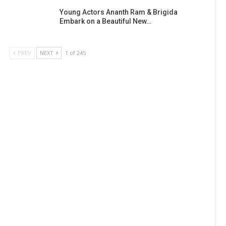
Young Actors Ananth Ram & Brigida
Embark on a Beautiful New…
PREV
NEXT
1 of 245