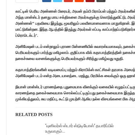
காட்டின் பெரிய அண்ணன் பிரையர், அவன் தம்பி பிராம்பள் மற்றும் அவர்களின
அந்த மான்ஸ்டர் தனது மாய சக்திகளை அவர்களுக்கு கொடுத்துவிட்டு, அவர்
அண்ணன்” பதவியை இழந்து, மூவரிலும் பலவீனமானவனாக மாறுகிறான். இதன
மாட்டுகின்றன. இந்த ஆபத்தில் இருந்து அவர்கள் எப்படி காப்பாற்றப்படுகிறார
ப்ரொடெக்டர்’.
அனிமேஷன் படம் என்றாலும் புராண பின்னணியில் சுவாரஸ்யமாகவும், நகைச
பெரியவர்களும் பார்த்து மகிழலாம். குறிப்பாக விக் கதாபாத்திரத்தின் நகைச்ச
நகைச்சுவை வசனங்களுக்கு பெரியவர்களும் சிரித்து மகிழ்வது உறுதி.
கதாபாத்திரங்களின் வடிவமைப்பு மற்றும் கிராபிக்ஸ் காட்சிகள் தரமாக அமை
அனிமேஷன் படம் என்ற அடையாளத்டை மறந்து, பிரமிக்க வைக்கும் ஒரு ஹால
நியான் மான்ஸ்டர் புராணத்தை புதுமையாக விளக்கும் வகையில் எழுதப்பட்டிரு
காரணத்தை நகைச்சுவையாக சொல்லப்பட்டிருப்பது நகைச்சுவையாக இருந்தாலும
முக்கியத்துவம், சுய மதிப்பு, கூட்டு முயற்சி ஆகிய நல்ல விசயங்களை மிக அ
RELATED POSTS
‘யுனிவர்ஸ் ஸ்டார் ஸ்டுடியோஸ்’ தயாரிப்பில்
உருவாகும்…