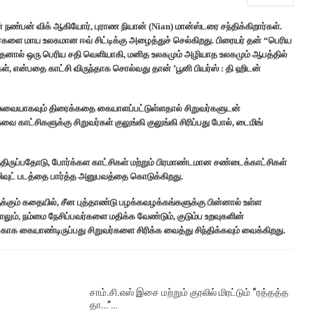
் நண்பன் விக் ஆகியோர், புராண நியான் (Nian) மான்ஸ்டரை சந்திக்கிறார்கள்.
களை மாய உலகமான ஈவ் சிட்டிக்கு அழைத்துச் செல்கிறது. பிரையர் தன் “பெரிய
ால் ஒரு பெரிய சதி வெளியாகி, மனித உலகமும் அழியாத உலகமும் ஆபத்தில்
்கள், என்பதை காட்சி விருந்தாக சொல்வது தான் ’பூனி பியர்ஸ் : தி ஹிடன்
்சுவையாகவும் திரைக்கதை கையாளப்பட்டுள்ளதால் சிறுவர்களுடன்
ுவை காட்சிகளுக்கு சிறுவர்கள் குலுங்கி குலுங்கி சிரிப்பது போல், டைமிங்
ந்திருப்பதோடு, போர்க்கள காட்சிகள் மற்றும் பிரமாண்டமான சண்டைக்காட்சிகள்
ிவுட் படத்தை பார்த்த அனுபவத்தை கொடுக்கிறது.
க்கும் கதையில், சீன புத்தாண்டு பழக்கவழக்கங்களுக்கு பின்னால் உள்ள
், நம்மை நேசிப்பவர்களை மதிக்க வேண்டும், குடும்ப உறவுகளின்
ழகாக கையாண்டிருப்பது சிறுவர்களை சிரிக்க வைத்து சிந்திக்கவும் வைக்கிறது.
சாம்.சி.எஸ் இசை மற்றும் குரலில் மிரட்டும் “ரத்தத்த
தா…”…