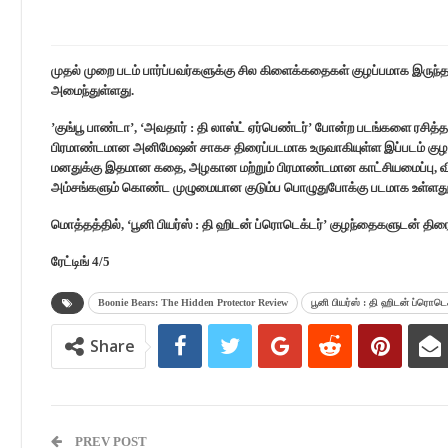
முதல் முறை படம் பார்ப்பவர்களுக்கு சில கிளைக்கதைகள் குழப்பமாக இருந்தால
அமைந்துள்ளது.
’குங்பூ பாண்டா’, ‘அவதார் : தி லாஸ்ட் ஏர்பெண்டர்’ போன்ற படங்களை ரசி
பிரமாண்டமான அனிமேஷன் சாகச திரைப்படமாக உருவாகியுள்ள இப்படம் குழந
மனதுக்கு இதமான கதை, அழகான மற்றும் பிரமாண்டமான காட்சியமைப்பு, வி
அம்சங்களும் கொண்ட முழுமையான குடும்ப பொழுதுபோக்கு படமாக உள்ளது
மொத்தத்தில், ‘பூனி பியர்ஸ் : தி ஹிடன் ப்ரொடெக்டர்’ குழந்தைகளுடன் தி
ரேட்டிங் 4/5
Boonie Bears: The Hidden Protector Review
பூனி பியர்ஸ் : தி ஹிடன் ப்ரொடெ
Share
PREV POST