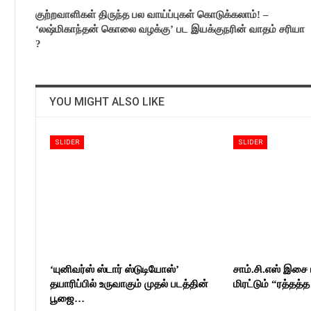
குற்றவாளிகள் திருந்த பல வாய்ப்புகள் கொடுக்கலாம்! –
‘ல‌ஷ்மிகாந்தன் கொலை வழக்கு’ பட இயக்குநரின் வாதம் சரியா
?
YOU MIGHT ALSO LIKE
SLIDER
SLIDER
‘யுனிவர்ஸ் ஸ்டார் ஸ்டுடியோஸ்’
சாம்.சி.எஸ் இசை ம
தயாரிப்பில் உருவாகும் முதல் படத்தின்
மிரட்டும் “ரத்தத்
பூஜை…