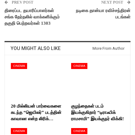
PREV POST
NEXT POST
திரைப்பட தயாரிப்பாளர்கள்
நடிகை தான்யா ரவிச்சந்திரன்
சங்க தேர்தலில் வாக்களிக்கும்
படங்கள்
தகுதி பெற்றவர்கள் 1303
YOU MIGHT ALSO LIKE
More From Author
CINEMA
CINEMA
20 மில்லியன் பார்வைகளை
குழந்தைகள் படம்
கடந்த “ஜெயிலர்” படத்தின்
இயக்குகிறார் “டிராஃபிக்
காவாலா என்ற லிரிக்…
ராமசாமி” இயக்குநர் விக்கி!
CINEMA
CINEMA