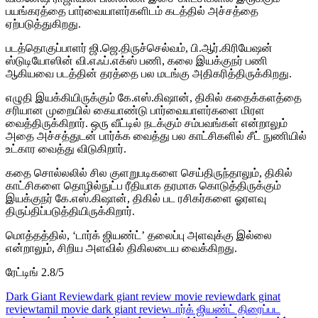
பயங்கரத்தை பார்வையாளர்களிடம் கடத்தில் அச்சத்தை
ஏற்படுத்துகிறது.
படத்தொகுப்பாளர் ஜி.ஜெ.திருச்செல்வம், பி.ஆர்.கிரியேஷன்
ஸ்டுடியோஸின் வி.எஃப்.எக்ஸ் பணி, கலை இயக்குநர் பணி
ஆகியவை படத்தின் தரத்தை பல மடங்கு அதிகரித்திருக்கிறது.
எழுதி இயக்கியிருக்கும் கே.எஸ்.கிஷான், திகில் கதைக்களத்தை
சரியான முறையில் கையாண்டு பார்வையாளர்களை மிரள
வைத்திருக்கிறார். ஒரு வீட்டில் நடக்கும் சம்பவங்கள் என்றாலும்
அதை அச்சத்துடன் பார்க்க வைத்து பல காட்சிகளில் சீட் நுணியில்
உட்கார வைத்து விடுகிறார்.
கதை சொல்லலில் சில குளறுபடிகளை செய்திருந்தாலும், திகில்
காட்சிகளை தொழில்நுட்ப ரீதியாக தரமாக கொடுத்திருக்கும்
இயக்குநர் கே.எஸ்.கிஷான், திகில் பட ரசிகர்களை ஓரளவு
திருப்திப்படுத்தியிருக்கிறார்.
மொத்தத்தில், ‘டார்க் ஜியண்ட்’ தலைப்பு அளவுக்கு இல்லை
என்றாலும், சிறிய அளவில் திகிலடைய வைக்கிறது.
ரேட்டிங் 2.8/5
Dark Giant Review
dark giant review movie review
dark ginat
review
tamil movie dark giant review
டார்க் ஜியண்ட் திரைப்பட