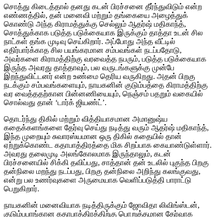
சொத்து கிடைத்தால் தனது கடன் பிரச்சனை தீர்ந்துவிடும் என்ற
எண்ணத்தில், தன் மனைவி மற்றும் தங்கையை அழைத்துக்
கொண்டு அந்த கிராமத்துக்கு செல்லும் ஆதர்ஷ் மதிகாந்த்,
சொத்துக்காக படுத்த படுக்கையாக இருக்கும் தாத்தா உடன் சில
நாட்கள் தங்க முடிவு செய்கிறார். அப்போது அந்த வீட்டில்
எதிர்பார்க்காத சில பயங்கரமான சம்பவங்கள் நடப்பதோடு,
அவர்களை கிராமத்திற்கு வரவைத்த நபரும், படுத்த படுக்கையாக
இருந்த அவரது தாத்தாவும், பல வருடங்களுக்கு முன்பே
இறந்துவிட்டனர் என்ற உண்மை தெரிய வருகிறது. அதன் பிறகு
நடக்கும் சம்பவங்களையும், நாயகனின் குடும்பத்தை கிராமத்திற்கு
வர வைத்ததற்கான பின்னணியையும், நெஞ்சம் பதறும் வகையில்
சொல்வது தான் ‘டார்க் ஜியண்ட்’.
தொடர்ந்து திகில் மற்றும் வித்தியாசமான அமானுஷ்ய
கதைக்களங்களை தேர்வு செய்து நடித்து வரும் ஆதர்ஷ் மதிகாந்த்,
இந்த முறையும் சுவாரஸ்யமான ஒரு திகில் கதையில் தான்
ஏற்றுக்கொண்ட கதாபாத்திரத்தை மிக சிறப்பாக கையாண்டுள்ளார்.
அவரது தலைமுடி அலங்கோலமாக இருந்தாலும், கடன்
பிரச்சனையில் சிக்கி தவிப்பது, சாத்தான் தன் உடலில் புகுந்த பிறகு
தன்நிலை மறந்து நடப்பது, பிறகு தன்நிலை அறிந்து கலங்குவது,
என்று பல உணர்வுகளை அருமையாக வெளிப்படுத்தி பாராட்டு
பெறுகிறார்.
நாயகனின் மனைவியாக நடித்திருக்கும் ஜோவிதா லிவிங்ஸ்டன்,
குடும்பபாங்கான கதாபாத்திரத்திற்கு பொறுத்தமான தேர்வாக