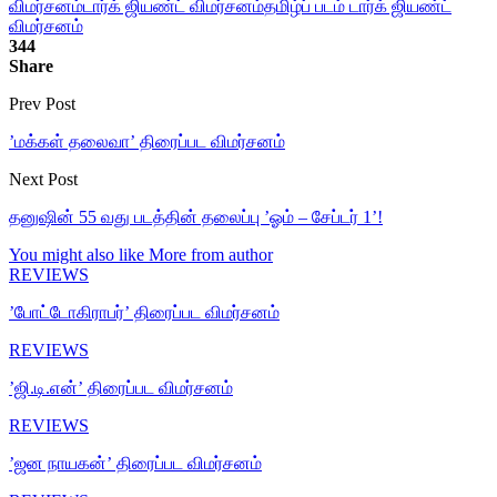
விமர்சனம்
டார்க் ஜியண்ட் விமர்சனம்
தமிழ்ப் படம் டார்க் ஜியண்ட்
விமர்சனம்
344
Share
Prev Post
’மக்கள் தலைவா’ திரைப்பட விமர்சனம்
Next Post
தனுஷின் 55 வது படத்தின் தலைப்பு ’ஓம் – சேப்டர் 1’!
You might also like
More from author
REVIEWS
’போட்டோகிராபர்’ திரைப்பட விமர்சனம்
REVIEWS
’ஜி.டி.என்’ திரைப்பட விமர்சனம்
REVIEWS
’ஜன நாயகன்’ திரைப்பட விமர்சனம்