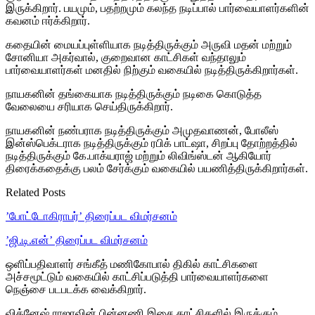
இருக்கிறார். பயமும், பதற்றமும் கலந்த நடிப்பால் பார்வையாளர்களின்
கவனம் ஈர்க்கிறார்.
கதையின் மையப்புள்ளியாக நடித்திருக்கும் அருவி மதன் மற்றும்
சோனியா அகர்வால், குறைவான காட்சிகள் வந்தாலும்
பார்வையாளர்கள் மனதில் நிற்கும் வகையில் நடித்திருக்கிறார்கள்.
நாயகனின் தங்கையாக நடித்திருக்கும் நடிகை கொடுத்த
வேலையை சரியாக செய்திருக்கிறார்.
நாயகனின் நண்பராக நடித்திருக்கும் அமுதவாணன், போலீஸ்
இன்ஸ்பெக்டராக நடித்திருக்கும் ரபிக் பாட்ஷா, சிறப்பு தோற்றத்தில்
நடித்திருக்கும் கே.பாக்யராஜ் மற்றும் லிவிங்ஸ்டன் ஆகியோர்
திரைக்கதைக்கு பலம் சேர்க்கும் வகையில் பயணித்திருக்கிறார்கள்.
Related Posts
’போட்டோகிராபர்’ திரைப்பட விமர்சனம்
’ஜி.டி.என்’ திரைப்பட விமர்சனம்
ஒளிப்பதிவாளர் சங்கீத் மணிகோபால் திகில் காட்சிகளை
அச்சமூட்டும் வகையில் காட்சிப்படுத்தி பார்வையாளர்களை
நெஞ்சை படபடக்க வைக்கிறார்.
விக்னேஷ் ராஜாவின் பின்னணி இசை காட்சிகளில் இருக்கும்