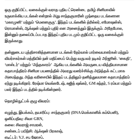
ஒரு குறிப்பிட்ட வகைக்குள் வராத புதிய ட்ரெண்டை தமிழ் சினிமாவில்
உருவாக்கிய படங்கள் என்றால் அது சாந்தகுமாரின் முந்தைய படங்களான
‘மகாமுனி’ மற்றும் ‘மெளனகுரு’. இந்தப் படங்களில் த்ரில்லர், எமோஷன்ஸ்,
ரொமான்ஸ், ஆக்‌ஷன் மற்றும் புதிர் என அனைத்தும் இருக்கும். அதேபோல,
இன்னும் தலைப்பிடப்படாத இந்தப் புதிய படமும் குறிப்பிட்ட ஒரு வகைக்குள்
இருக்காது.
தன்னுடைய புத்திசாலித்தனமான படங்கள் தேர்வால் பார்வையாளர்கள் மற்றும்
விமர்சகர்கள் மத்தியில் நன் மதிப்பைப் பெற்று வருபவர் நடிகர் அர்ஜூன். ‘கைதி’,
‘மாஸ்டர்’ மற்றும் ‘அந்தகாரம்’ ஆகிய படங்களில் அவருடைய வித்தியாசமான
கதாபாத்திரம் சினிமா பயணத்தில் அவரது வளர்ச்சிக்கு அடுத்தக் கட்டமாக
அமைந்தது. அந்த வரிசையில் இந்தப் படத்திலும் தனித்துவமான கதாபாத்திரம்
ஏற்று நடிக்கிறார். ரேஷ்மா வெங்கடேஷ், சுஜித் ஷங்கர், GM சுந்தர், S ரம்யா மற்றும்
பலர் இந்தப் படத்தில் நடிக்கின்றனர்.
தொழில்நுட்பக் குழு விவரம்:
எழுத்து, இயக்கம், தயாரிப்பு: சாந்தகுமார் (DNA மெக்கானிக் கம்பெனி),
ஒளிப்பதிவு: சிவா GRN,
கலை: சிவராஜ் சாமரன்,
சண்டைப் பயிற்சி: ஆக்‌ஷன் பிரகாஷ்,
எடிட்டர்: V.J. சபு ஜோசப்,