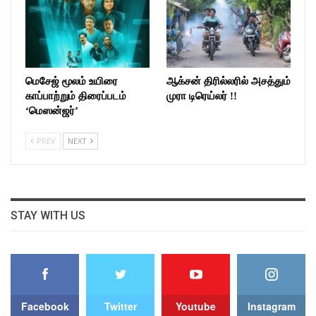
மெசேஜ் மூலம் உயிரை
ஆக்சன் திரில்லரில் அசத்தும்
காப்பாற்றும் திரைப்படம்
முரா டிரெய்லர் !!
‘மெஸன்ஜர்’
PREV
NEXT
STAY WITH US
Facebook
Twitter
Youtube
Instagram