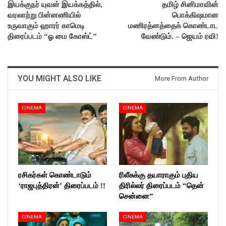
இயக்குநர் யுவன் இயக்கத்தில்,
தமிழ் சினிமாவின்
வரலாற்று பின்னணியில்
பொக்கிஷமான
உருவாகும் ஹாரர் காமெடி
மணிரத்னத்தைக் கொண்டாட
திரைப்படம் “ஓ மை கோஸ்ட்”
வேண்டும். – ஜெயம் ரவி!
YOU MIGHT ALSO LIKE
More From Author
CINEMA
CINEMA
ரசிகர்கள் கொண்டாடும்
ரிலீசுக்கு தயாராகும் புதிய
‘ராஜபுத்திரன்’ திரைப்படம் !!
திரில்லர் திரைப்படம் “தென்
சென்னை”
CINEMA
CINEMA