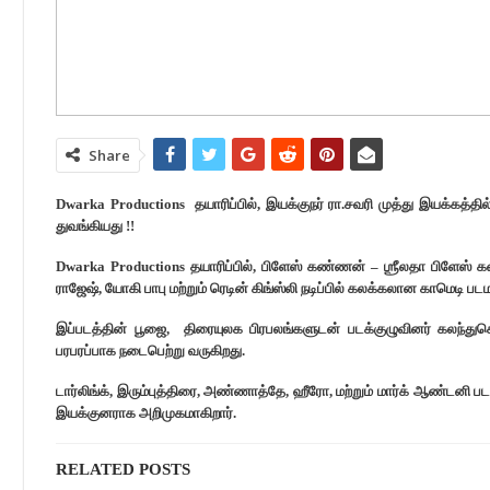
Share
Dwarka Productions தயாரிப்பில், இயக்குநர் ரா.சவரி முத்து இயக்கத்தில
துவங்கியது !!
Dwarka Productions தயாரிப்பில், பிளேஸ் கண்ணன் – ஶ்ரீலதா பிளேஸ் க
ராஜேஷ், யோகி பாபு மற்றும் ரெடின் கிங்ஸ்லி நடிப்பில் கலக்கலான காமெடி ப
இப்படத்தின் பூஜை, திரையுலக பிரபலங்களுடன் படக்குழுவினர் கலந்துக
பரபரப்பாக நடைபெற்று வருகிறது.
டார்லிங்க், இரும்புத்திரை, அண்ணாத்தே, ஹீரோ, மற்றும் மார்க் ஆண்டனி ப
இயக்குனராக அறிமுகமாகிறார்.
RELATED POSTS