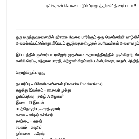
ரசிகர்கள் கொண்டாடும் ‘ராஜபுத்திரன்’ திரைப்படம் !!
ஒரு மருத்துவமனையில் நர்ஸாக வேலை பார்க்கும் ஒரு பெண்ணின் வாழ்வில
அமைக்கப்பட்டுள்ளது. இப்படம் குழந்தைகள் முதல் பெரியவர்கள் அனைவரும் ர
இப்படத்தில் ஐஸ்வர்யா ராஜேஷ் முதன்மை கதாபாத்திரத்தில் நடிக்கிறார், யோ
சுனில் ரெட்டி, சந்தான பாரதி, அர்ஜுன் சிதம்பரம், பக்ஸ், சேஷு, மாறன், ஆதி
தொழில்நுட்ப குழு
தயாரிப்பு – பிளேஸ் கண்ணன் (Dwarka Productions)
எழுத்து இயக்கம் – ரா.சவரி முத்து
ஒளிப்பதிவு – தமிழ் A அழகன்
இசை – D இமான்
படத்தொகுப்பு – சரத் குமார்
கலை – சுரேஷ் கல்லேரி
சண்டை – சுகன்
நடனம் – ஷெரிப்
ஒப்பனை – சுரேஷ்