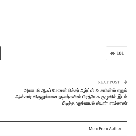
101
NEXT POST
அகாடமி ஆஃப் மோசன் பிக்சர் ஆர்ட்ஸ் & சயின்ஸ் எனும்
ஆஸ்கார் விருதுக்கான நடிகர்களின் பிரத்யேக குழுவில் இடம்
பிடித்த ‘குளோபல் ஸ்டார்’ ராம்சரண்
More From Author