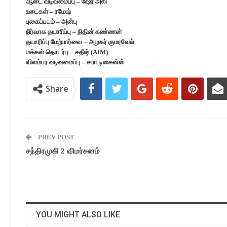
ஆடை வடிவமைப்பு – ஷேர் அலி
உடைகள் – ரமேஷ்
புகைப்படம் – அன்பு
நிர்வாக தயாரிப்பு – நிதின் கண்ணன்
தயாரிப்பு மேற்பார்வை – அழகர் குமரவேல்
மக்கள் தொடர்பு – சதீஷ் (AIM)
விளம்பர வடிவமைப்பு – சபா டிசைன்ஸ்
Share
PREV POST
சந்திரமுகி 2 விமர்சனம்
YOU MIGHT ALSO LIKE