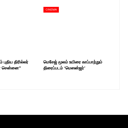
CINEMA
் புதிய திரில்லர்
மெசேஜ் மூலம் உயிரை காப்பாற்றும்
ன் சென்னை”
திரைப்படம் ‘மெஸன்ஜர்’