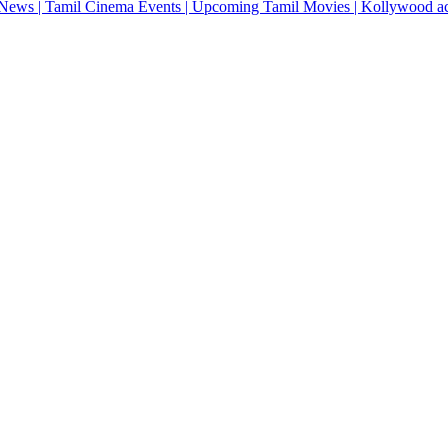
News | Tamil Cinema Events | Upcoming Tamil Movies | Kollywood actres