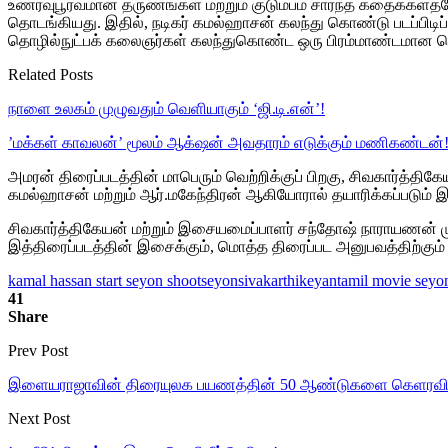
உணர்வுபூர்வமான தருணங்கள் மற்றும் குடும்பம் சார்ந்த கதைக்களத்த
தொடங்கியது. இதில், நடிகர் கமல்ஹாசன் கலந்து கொண்டு படப்பிடிப்பை
தொழில்நுட்பக் கலைஞர்கள் கலந்துகொண்ட ஒரு பிரம்மாண்டமான 
Related Posts
நாளை உலகம் முழுவதும் வெளியாகும் ‘ஜி.டி.என்’!
’மக்கள் காவலன்’ மூலம் ஆக்‌ஷன் அவதாரம் எடுக்கும் மணிகண்டன்
அமரன் திரைப்படத்தின் மாபெரும் வெற்றிக்குப் பிறகு, சிவகார்த்த
கமல்ஹாசன் மற்றும் ஆர்.மகேந்திரன் ஆகியோரால் தயாரிக்கப்படும் 
சிவகார்த்திகேயன் மற்றும் இசையமைப்பாளர் சந்தோஷ் நாராயணன் மு
இத்திரைப்படத்தின் இசைக்கும், மொத்த திரைப்பட அனுபவத்திற்கும் 
kamal hassan start seyon shoot
seyon
sivakarthikeyan
tamil movie seyo
41
Share
Prev Post
இளையராஜாவின் திரையுலக பயணத்தின் 50 ஆண்டுகளை கெளரவிக்க
Next Post