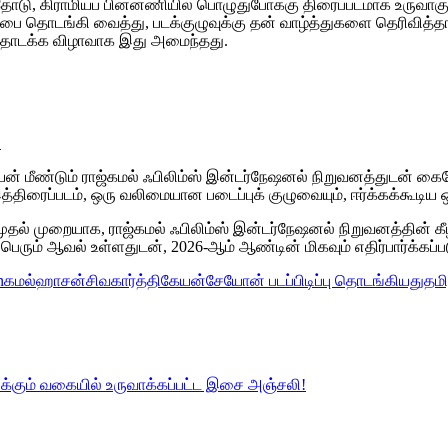
ோடு, கிராமியப் பின்னணியில் பொழுதுபோக்கு திரைப்படமாக உருவாகும் 
 தொடங்கி வைத்து, படக்குழுவுக்கு தன் வாழ்த்துகளை தெரிவித்தார். ப
தொடக்க விழாவாக இது அமைந்தது.
!
ிகேயன் மீண்டும் ராஜ்கமல் ஃபிலிம்ஸ் இன்டர்நேஷனல் நிறுவனத்துடன்
இத்திரைப்படம், ஒரு வலிமையான படைப்புக் குழுவையும், ஈர்க்கக்கூட
தல் முறையாக, ராஜ்கமல் ஃபிலிம்ஸ் இன்டர்நேஷனல் நிறுவனத்தின் க
பெரும் ஆவல் உள்ளதுடன், 2026-ஆம் ஆண்டின் மிகவும் எதிர்பார்க்கப்
n
கமல்ஹாசன்
சிவகார்த்திகேயன்
சேயோன் படப்பிடிப்பு தொடங்கியது
தமி
ும் வகையில் உருவாக்கப்பட்ட இசை அஞ்சலி!