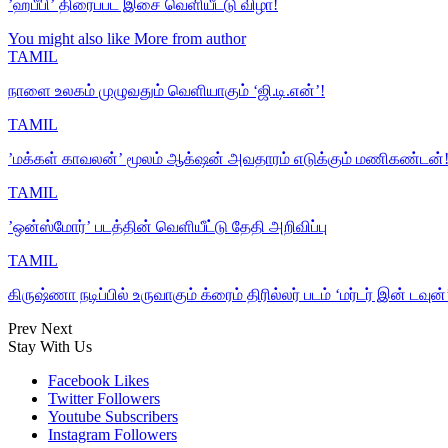
’ஹபீபி’ திரைப்பட இசை வெளியீட்டு விழா!
You might also like
More from author
TAMIL
நாளை உலகம் முழுவதும் வெளியாகும் ‘ஜி.டி.என்’!
TAMIL
’மக்கள் காவலன்’ மூலம் ஆக்‌ஷன் அவதாரம் எடுக்கும் மணிகண்டன்
TAMIL
’ஒன்ஸ்மோர்’ படத்தின் வெளியீட்டு தேதி அறிவிப்பு
TAMIL
கிருஷ்ணா நடிப்பில் உருவாகும் க்ரைம் திரில்லர் படம் ‘மர்டர் இன் டவுன்
Prev
Next
Stay With Us
Facebook
Likes
Twitter
Followers
Youtube
Subscribers
Instagram
Followers