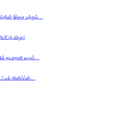
டத்தின் இசை மற்றும்…
ீட்டு விழா!
ில் தயாராகி வரும்…
்டில் கிளிம்ப்ஸ்…