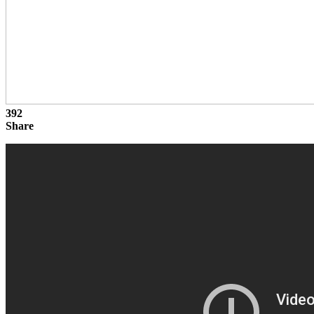
392
Share