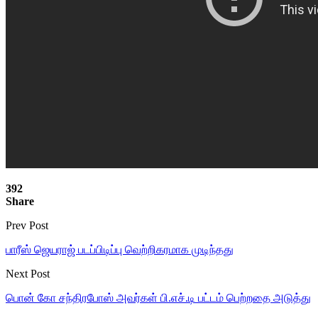
392
Share
Prev Post
பாரீஸ் ஜெயராஜ் படப்பிடிப்பு வெற்றிகரமாக முடிந்தது
Next Post
பொன் கோ சந்திரபோஸ் அவர்கள் பி.எச்.டி பட்டம் பெற்றதை அடுத்து