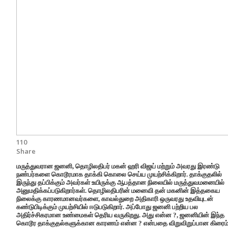
110
Share
மருத்துவரான ஜனனி, தொழிலதிபர் மகன் ஹரி விஜய் மற்றும் அவரது இரண்டு
நண்பர்களை கொடூரமாக தாக்கி கொலை செய்ய முயற்சிக்கிறார். தாக்குதலில்
இருந்து தப்பிக்கும் அவர்கள் உயிருக்கு ஆபத்தான நிலையில் மருத்துவமனையில்
அனுமதிக்கப்படுகிறார்கள். தொழிலதிபரின் மனைவி தன் மகனின் இத்தகைய
நிலைக்கு காரணமானவர்களை, காவல்துறை அதிகாரி ஒருவரது உதவியுடன்
கண்டுபிடிக்கும் முயற்சியில் ஈடுபடுகிறார். அப்போது ஜனனி பற்றிய பல
அதிர்ச்சிகரமான உண்மைகள் தெரிய வருகிறது. அது என்ன ?, ஜனனியின் இந்த
கொடூர தாக்குதல்களுக்கான காரணம் என்ன ? என்பதை விறுவிறுப்பான கிரைம