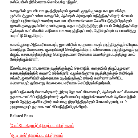
சஸ்பென்ஸ் திரில்லராக சொல்வதே ‘நிழல்’.
கதையின் நாயகியாக நடித்திருக்கும் ஜனனி, முதல் முறையாக நாயகிக்கு
முக்கியத்துவம் உள்ள கதையில், ஆக்‌ஷன் அவதாரம் எடுத்திருக்கிறார். கோபம்
மற்றும் பழிவாங்கும் உணர்வு என பல பரிமாணங்களை வெளிப்படுத்தியிருக்கும்
ஜனனி தனது நடிப்பின் மூலம் தனது கதாபாத்திரத்திற்கு நியாயம் சேர்த்திருக்கிறார
ஆக்‌ஷன் காட்சிகளில் கடுமையாக உழைத்திருப்பவர், அதில் நம்பும்படி பயணித்து
பாராட்டு பெறுகிறார்.
காவல்துறை அதிகாரியாகவும், ஜனனியின் காதலனாகவும் நடித்திருக்கும் விஷாக
கொடுத்த வேலையை குறையின்றி செய்திருக்கிறார். வில்லனாக நடித்திருக்கும் 
விஜய், கதாபாத்திரத்திற்கு பொறுத்தமான தேர்வாக பயணித்து படத்திற்கு பலம்
சேர்த்திருக்கிறார்.
இரண்டாவது நாயகனாக நடித்திருக்கும் கெளஷிக், கதையின் திருப்புமுனை
கதாபாத்திரத்தில் கவனம் ஈர்க்கிறார். வழக்கறிஞராக நடித்திருக்கும் அபிஷேக்
சங்கர், ஜனனியின் தந்தையாக நடித்திருக்கும் ரமேஷ் கண்ணா உள்ளிட்ட
அனைவரும் தங்களது வேலையை சரியாக செய்திருக்கிறார்கள்.
ஒளிப்பதிவாளர் மோகன்குமார், இரவு நேர காட்சிகளையும், ஆக்‌ஷன் காட்சிகளையு
தரமாக காட்சிப்படுத்தியுள்ளார். ஒளியமைப்பு மற்றும் கோணங்கள் ஆகியவற்றின்
மூலம் தேர்ந்த ஒளிப்பதிவர் என்பதை நிரூபித்திருக்கும் மோகன்குமார், படம்
முழுவதையும் தரமாக காட்சிப்படுத்தியிருக்கிறார்.
Related Posts
’போட்டோகிராபர்’ திரைப்பட விமர்சனம்
’ஜி.டி.என்’ திரைப்பட விமர்சனம்