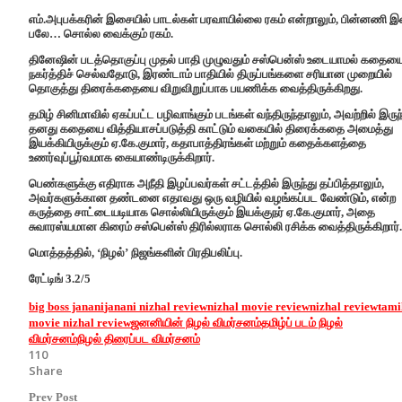
எம்.அபுபக்கரின் இசையில் பாடல்கள் பரவாயில்லை ரகம் என்றாலும், பின்னணி 
பலே… சொல்ல வைக்கும் ரகம்.
தினேஷின் படத்தொகுப்பு முதல் பாதி முழுவதும் சஸ்பென்ஸ் உடையாமல் கதைய
நகர்த்திச் செல்வதோடு, இரண்டாம் பாதியில் திருப்பங்களை சரியான முறையில்
தொகுத்து திரைக்கதையை விறுவிறுப்பாக பயணிக்க வைத்திருக்கிறது.
தமிழ் சினிமாவில் ஏகப்பட்ட பழிவாங்கும் படங்கள் வந்திருந்தாலும், அவற்றில் இருந
தனது கதையை வித்தியாசப்படுத்தி காட்டும் வகையில் திரைக்கதை அமைத்து
இயக்கியிருக்கும் ஏ.கே.குமார், கதாபாத்திரங்கள் மற்றும் கதைக்களத்தை
உணர்வுப்பூர்வமாக கையாண்டிருக்கிறார்.
பெண்களுக்கு எதிராக அநீதி இழப்பவர்கள் சட்டத்தில் இருந்து தப்பித்தாலும்,
அவர்களுக்கான தண்டனை எதாவது ஒரு வழியில் வழங்கப்பட வேண்டும், என்ற
கருத்தை சாட்டையடியாக சொல்லியிருக்கும் இயக்குநர் ஏ.கே.குமார், அதை
சுவாரஸ்யமான கிரைம் சஸ்பென்ஸ் திரில்லராக சொல்லி ரசிக்க வைத்திருக்கிறார்.
மொத்தத்தில், ‘நிழல்’ நிஜங்களின் பிரதிபலிப்பு.
ரேட்டிங் 3.2/5
big boss janani
janani nizhal review
nizhal movie review
nizhal review
tami
movie nizhal review
ஜனனியின் நிழல் விமர்சனம்
தமிழ்ப் படம் நிழல்
விமர்சனம்
நிழல் திரைப்பட விமர்சனம்
110
Share
Prev Post