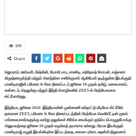
105
Share
ஜெயராம், ஊர்வசி, மிஷ்கின், யோகி பாபு, சாண்டி, சந்தோஷ் சோபன், சஞ்சனா
கிருஷ்ணமூர்த்தி மற்றும் அனந்திகா சனில்குமார் ஆகியோர் நடித்துள்ள இயக்குநர்
பாண்டிராஜின் பரிமளா & கோ திரைப்படம் ஜூலை 10 முதல் தமிழ், மலையாளம்,
கன்னடம், தெலுங்கு மற்றும் இந்தி மொழிகளில் ZEE5-ல் பிரத்யேகமாக
ஸ்ட்ரீமாகிறது.
இந்தியா, ஜூலை 2026: இந்தியாவின் முன்னணி உள்நாட்டு வீடியோ ஸ்ட்ரீமிங்
தளமான ZEE5, பரிமளா & கோ திரைப்படத்தின் பிரத்யேக வெளியீட்டின் மூலம்
பார்வையாளர்களுக்கு வயிறு குலுங்கச் சிரிக்க வைக்கும் குடும்ப பொழுதுபோக்கு
அனுபவத்தை ஜூலை 10 முதல் வழங்கத் தயாராக உள்ளது. பிரபல இயக்குநர்
பாண்டிராஜ் எழுதி இயக்கியுள்ள இப்படத்தை, லைகா புரொடக்ஷன்ஸ் நிறுவனம்