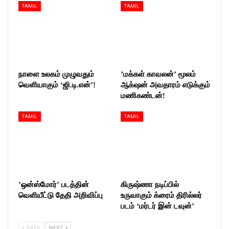
TAMIL
TAMIL
நாளை உலகம் முழுவதும்
’மக்கள் காவலன்’ மூலம்
வெளியாகும் ‘ஜி.டி.என்’!
ஆக்‌ஷன் அவதாரம் எடுக்கும்
மணிகண்டன்!
TAMIL
TAMIL
’ஒன்ஸ்மோர்’ படத்தின்
கிருஷ்ணா நடிப்பில்
வெளியீட்டு தேதி அறிவிப்பு
உருவாகும் க்ரைம் திரில்லர்
படம் ‘மர்டர் இன் டவுன்’
PREV
NEXT