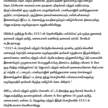
வெளிவரத் தொடங்கும் நிலையில், குடும்பத்தின் ஒவ்வொரு உறுப்பினரும்
தொடர்ச்சியான கலகலப்பான தவறான புரிதல்கள் மற்றும் எதிர்பாராத
திருப்பங்களின் ஒரு பகுதியாக மாறுகிறார்கள். பாண்டிராஜின் தனித்துவமான
குடும்ப பாசத்தையும், சூழ்நிலை நகைச்சுவையையும், சஸ்பென்ஸையும்
இணைக்கும் இப்படம், அனைத்து வயதினருக்கும் மகிழ்ச்சியான திரையரங்கு
அனுபவத்தை வழங்குவதாக உறுதியளிக்கிறது.
பிரிமியர் குறித்து பேசிய ZEE5-ன் தென்னிந்திய மார்க்கெட்டிங் மூத்த துணைத்
தலைவர் மற்றும் தமிழ், மலையாளம் வணிகத் தலைவர் லாயிட் சேவியர்
கூறியதாவது:
“ZEE5-ல், மொழிகள் மற்றும் பிராந்தியங்களைத் தாண்டி குடும்பங்களின்
மனதைத் தொடும் கதைகளை வழங்குவதில் நாங்கள் உறுதியாக இருக்கிறோம்.
நகைச்சுவை, உணர்வு மற்றும் மர்மம் ஆகியவற்றை புத்துணர்ச்சியூட்டும் வகையில்
இணைக்கும் முழுமையான பொழுதுபோக்கு திரைப்படத்திற்கு பரிமளா & கோ
ஒரு சிறந்த எடுத்துக்காட்டு. ஜெயராம் மற்றும் ஊர்வசி தலைமையிலான சிறப்பான
நட்சத்திர பட்டாளமும், பாண்டிராஜின் தனித்துவமான கதை சொல்லலும்
இணைந்துள்ள இந்தப் படத்தை ஐந்து மொழிகளில் பார்வையாளர்களுக்கு
வழங்குவதில் நாங்கள் மிகுந்த மகிழ்ச்சி அடைகிறோம்.”
சிரிப்பு, மர்மம் மற்றும் குடும்ப கொண்டாட்டம் நிறைந்த ஒரு ரோலர் கோஸ்டர்
அனுபவத்திற்கு தயாராகுங்கள். பரிமளா & கோ ஜூலை 10 முதல் தமிழ்,
மலையாளம், கன்னடம், தெலுங்கு மற்றும் இந்தி மொழிகளில் ZEE5-ல்
பிரத்யேகமாக வெளியாகிறது.