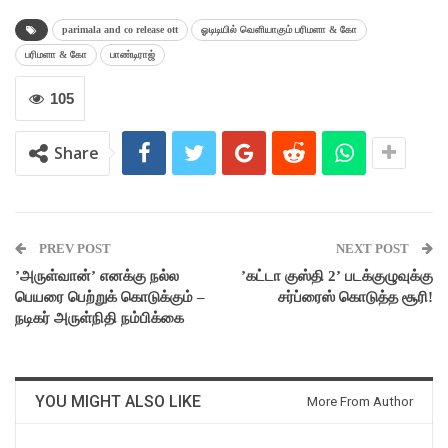
parimala and co release ott
ஓடிடியில் வெளியாகும் பரிமளா & கோ
பரிமளா & கோ
பாண்டிராஜ்
105
Share
PREV POST
NEXT POST
’அருள்வான்’ எனக்கு நல்ல
’கட்டா குஸ்தி 2’ படக்குழுவுக்கு
பெயரை பெற்றுக் கொடுக்கும் –
சர்ப்ரைஸ் கொடுத்த சூரி!
நடிகர் அருள்நிதி நம்பிக்கை
YOU MIGHT ALSO LIKE
More From Author