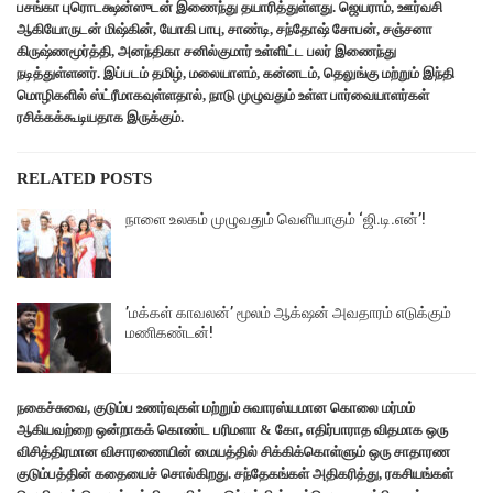
பசங்கா புரொடக்ஷன்ஸுடன் இணைந்து தயாரித்துள்ளது. ஜெயராம், ஊர்வசி
ஆகியோருடன் மிஷ்கின், யோகி பாபு, சாண்டி, சந்தோஷ் சோபன், சஞ்சனா
கிருஷ்ணமூர்த்தி, அனந்திகா சனில்குமார் உள்ளிட்ட பலர் இணைந்து
நடித்துள்ளனர். இப்படம் தமிழ், மலையாளம், கன்னடம், தெலுங்கு மற்றும் இந்தி
மொழிகளில் ஸ்ட்ரீமாகவுள்ளதால், நாடு முழுவதும் உள்ள பார்வையாளர்கள்
ரசிக்கக்கூடியதாக இருக்கும்.
RELATED POSTS
நாளை உலகம் முழுவதும் வெளியாகும் ‘ஜி.டி.என்’!
’மக்கள் காவலன்’ மூலம் ஆக்‌ஷன் அவதாரம் எடுக்கும்
மணிகண்டன்!
நகைச்சுவை, குடும்ப உணர்வுகள் மற்றும் சுவாரஸ்யமான கொலை மர்மம்
ஆகியவற்றை ஒன்றாகக் கொண்ட பரிமளா & கோ, எதிர்பாராத விதமாக ஒரு
விசித்திரமான விசாரணையின் மையத்தில் சிக்கிக்கொள்ளும் ஒரு சாதாரண
குடும்பத்தின் கதையைச் சொல்கிறது. சந்தேகங்கள் அதிகரித்து, ரகசியங்கள்